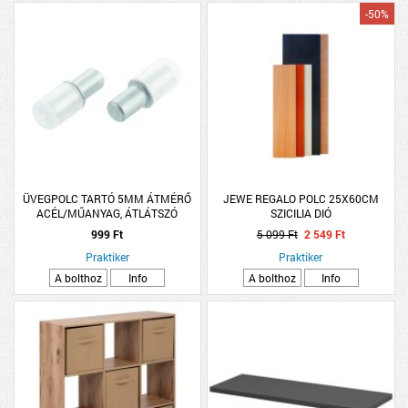
-50%
ÜVEGPOLC TARTÓ 5MM ÁTMÉRŐ
JEWE REGALO POLC 25X60CM
ACÉL/MŰANYAG, ÁTLÁTSZÓ
SZICILIA DIÓ
999 Ft
5 099 Ft
2 549 Ft
Praktiker
Praktiker
A bolthoz
Info
A bolthoz
Info