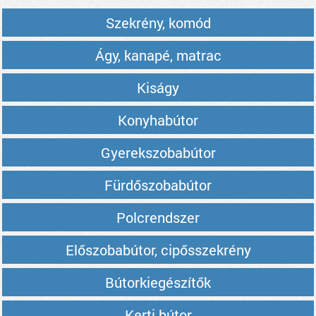
Szekrény, komód
Ágy, kanapé, matrac
Kiságy
Konyhabútor
Gyerekszobabútor
Fürdőszobabútor
Polcrendszer
Előszobabútor, cipősszekrény
Bútorkiegészítők
Kerti bútor