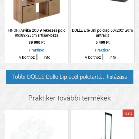
FINORI Arvika 20D 9 rekeszes polc
DOLLE Lite Uni polclap 60x20x1,9cm
89x89x28cm artisan-bézs
antracit
39 990 Ft
5 499 Ft
Praktiker
Praktiker
A bolthoz
Info
A bolthoz
Info
Többi DOLLE Dolle Lip acél polctartó... listázása
Praktiker további termékek
-28%