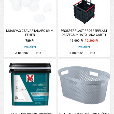
MŰANYAG CSAVARTAKARÓ 8MM,
PROSPERPLAST PROSPERPLAST
FEHÉR
ÖSSZECSUKHATÓ LÁDA CART T
4040, 396X370X960MM
789 Ft
16 990 Ft
12 290 Ft
Praktiker
Praktiker
A bolthoz
Info
A bolthoz
Info
V33 V33 Renovation Perfection
INFINITY RUHÁSKOSÁR 39L SZÜRKE