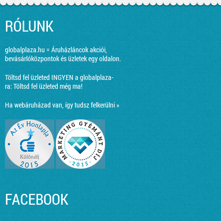
RÓLUNK
globalplaza.hu = Áruházláncok akciói,
bevásárlóközpontok és üzletek egy oldalon.
Töltsd fel üzleted INGYEN a globalplaza-
ra:
Töltsd fel üzleted még ma!
Ha webáruházad van, így tudsz felkerülni »
FACEBOOK