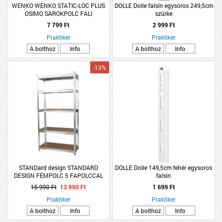
WENKO WENKO STATIC-LOC PLUS
DOLLE Dolle falsín egysoros 249,5cm
OSIMO SAROKPOLC FALI
szürke
26,5X13,5X19CM ACÉL KRÓM SZÍNŰ
7 799 Ft
2 999 Ft
Praktiker
Praktiker
A bolthoz
Info
A bolthoz
Info
-13%
STANDard design STANDARD
DOLLE Dolle 149,5cm fehér egysoros
DESIGN FÉMPOLC 5 FAPOLCCAL
falsín
HORGANYZOTT 180X90X30 CM
15 990 Ft
13 990 Ft
1 699 Ft
TEHERBÍRÁS:175 KG/POLC,
ÖSSZTEHERBÍRÁS: 875 KG
Praktiker
Praktiker
A bolthoz
Info
A bolthoz
Info