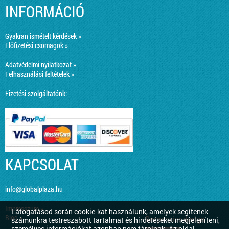
INFORMÁCIÓ
Gyakran ismételt kérdések »
Előfizetési csomagok »
Adatvédelmi nyilatkozat »
Felhasználási feltételek »
Fizetési szolgáltatónk:
KAPCSOLAT
info@globalplaza.hu
Impresszum »
Látogatásod során cookie-kat használunk, amelyek segítenek
Blog »
Responsive design
számunkra testreszabott tartalmat és hirdetéseket megjeleníteni,
személyes információkat azonban nem tárolnak. Az oldal