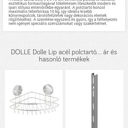
esztétikus formavilágával tökéletesen illeszkedik modern és
ipari stílusú enteriőrökbe egyaránt. A polctartó konzol
maximális teherbírása 10 kg, így ideális kisebb
könyvespolcok, tárolófelületek vagy dekorációs elemek
rögzítéséhez. A szerelése egyszerű és gyors, így a felhelyezés
nem igényel speciális szerszámokat vagy szakértelmet.
DOLLE Dolle Lip acél polctartó... ár és
hasonló termékek