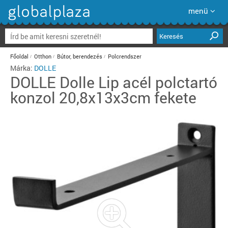
menü
Keresés
Főoldal
Otthon
Bútor, berendezés
Polcrendszer
Márka:
DOLLE
DOLLE
Dolle Lip acél polctartó
konzol 20,8x13x3cm fekete