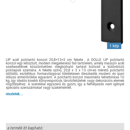
1 kép
LIP acél polctartó konzol 20,8×13×3 cm fekete , A DOLLE LIP polctartó
konzol egy letisztult, modern megjelenésű fali tartóelem, amely masszív acél
szerkezetének köszönhetően megbízható tartást biztosít a különböző
polclapok számára. A fekete színű, 20,8 x 3 x 13 cm-es méretű polctartó
időtálló, esztétikus formavilágával tökéletesen illeszkedik modern és ipari
stílusú enteriőrökbe egyaránt. A polctartó konzol maximális teherbírása 10
kg, így ideális kisebb könyvespolcok, tárolófelületek vagy dekorációs elemek
rögzítéséhez. A szerelése egyszerű és gyors, így a felhelyezés nem igényel
speciális szerszámokat vagy szakértelmet.
részletek...
a termék itt kapható: