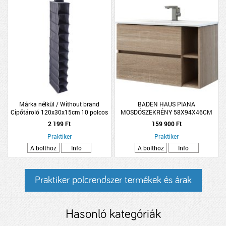
Márka nélkül / Without brand
BADEN HAUS PIANA
Cipőtároló 120x30x15cm 10 polcos
MOSDÓSZEKRÉNY 58X94X46CM
sötétszürke poliészter
TÖLGY
2 199 Ft
159 900 Ft
Praktiker
Praktiker
A bolthoz
Info
A bolthoz
Info
Praktiker polcrendszer termékek és árak
Hasonló kategóriák