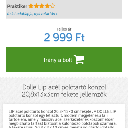
Praktiker
üzlet adatlapja, nyitvatartás »
Teljes ár
2 999
Ft
Irány a bolt
Dolle Lip acél polctartó konzol
20,8x13x3cm fekete jellemzők
LIP acél polctartó konzol 20,8×13×3 cm fekete , A DOLLE LIP
polctartó konzol egy letisztult, modern megjelenésű fali
tartóelem, amely masszív acél szerkezetének köszönhetően
megbízható tartást biztosít a különböző polclapok számára.
A fekete színű, 20,8 x 3 x 13 cm-es méretű polctartó időtálló,