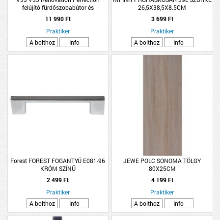
felújító fürdőszobabútor és
26,5X38,5X8.5CM
csempefesték 0,75l, fehér
11 990 Ft
3 699 Ft
Praktiker
Praktiker
A bolthoz
Info
A bolthoz
Info
Forest FOREST FOGANTYÚ E081-96
JEWE POLC SONOMA TÖLGY
KRÓM SZÍNŰ
80X25CM
2 499 Ft
4 199 Ft
Praktiker
Praktiker
A bolthoz
Info
A bolthoz
Info