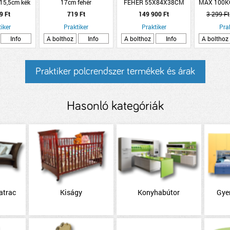
15,5cm kék
17cm fehér
FEHÉR 55X84X38CM
MAX 100KG
árolódoboz
*KAP*
M
9 Ft
719 Ft
149 900 Ft
3 299 Ft
 1,25L
iker
Praktiker
Praktiker
Pra
Info
A bolthoz
Info
A bolthoz
Info
A bolthoz
Praktiker polcrendszer termékek és árak
Hasonló kategóriák
atrac
Kiságy
Konyhabútor
Gye