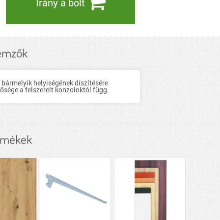
Irány a bolt
lemzők
 bármelyik helyiségének díszítésére
ősége a felszerelt konzoloktól függ.
ermékek