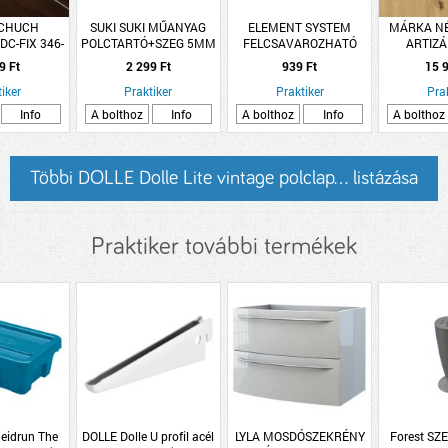
CHUCH
SUKI SUKI MŰANYAG
ELEMENT SYSTEM
MÁRKA NÉ
DC-FIX 346-
POLCTARTÓ+SZEG 5MM
FELCSAVAROZHATÓ
ARTIZÁ
5x2m sötét
KRÓMOZOTT 40DB/CSM
FEKETE KONZOL,
260X50CM
9 Ft
2 299 Ft
939 Ft
15 9
nű fólia
17X12CM
iker
Praktiker
Praktiker
Pra
Info
A bolthoz
Info
A bolthoz
Info
A bolthoz
Többi DOLLE Dolle Lite vintage polclap... listázása
Praktiker további termékek
eidrun The
DOLLE Dolle U profil acél
LYLA MOSDÓSZEKRÉNY
Forest SZ