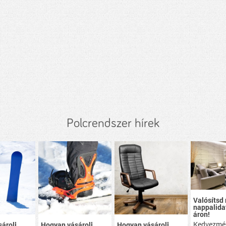
Polcrendszer hírek
Valósítsd
nappalidat
áron!
Kedvezmé
árolj
Hogyan vásárolj
Hogyan vásárolj