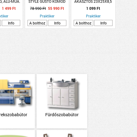
, ALU-MŰA.
STYLE GUSTO KOMÓD
AKASZTÓS 23X25X8,5
ATT
SONOMA
CM, MŰANYAG, FEHÉR
1 499 Ft
78 990 Ft
55 990 Ft
1 099 Ft
ktiker
Praktiker
Praktiker
Info
A bolthoz
Info
A bolthoz
Info
rekszobabútor
Fürdőszobabútor