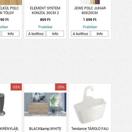
LKÜL POLC
ELEMENT SYSTEM
JEWE POLC JUHAR
N TÖLGY
KONZOL 30CM 2
60X20CM
, LAMINÁLT
HORGOS FEHÉR
90 Ft
869 Ft
1 699 Ft
ktiker
Praktiker
Praktiker
Info
A bolthoz
Info
A bolthoz
Info
-55%
-29%
EKRÉNYLÁB,
BLACK&amp;WHITE
Tendance TÁROLÓ FALI