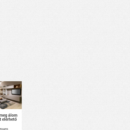
 meg álom
 elérhető
nyes