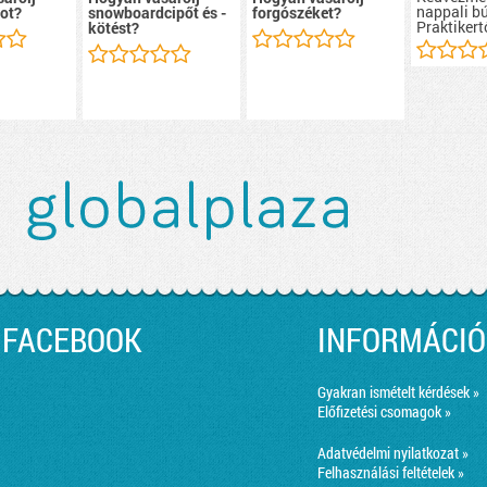
nappali b
ot?
snowboardcipőt és -
forgószéket?
Praktikert
kötést?
FACEBOOK
INFORMÁCIÓ
Gyakran ismételt kérdések »
Előfizetési csomagok »
Adatvédelmi nyilatkozat »
Felhasználási feltételek »