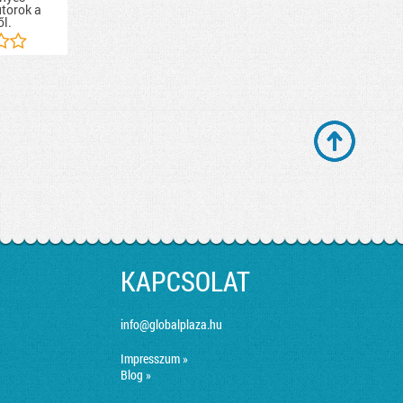
útorok a
ől.
KAPCSOLAT
info@globalplaza.hu
Impresszum »
Blog »