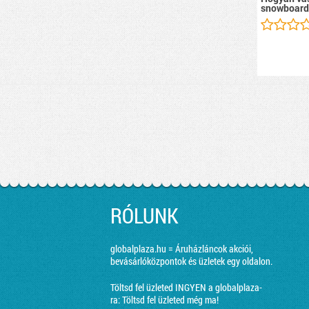
snowboard
RÓLUNK
globalplaza.hu = Áruházláncok akciói,
bevásárlóközpontok és üzletek egy oldalon.
Töltsd fel üzleted INGYEN a globalplaza-
ra:
Töltsd fel üzleted még ma!