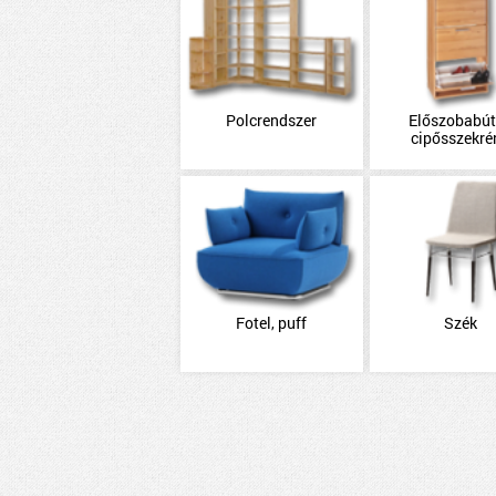
Polcrendszer
Előszobabút
cipősszekré
Fotel, puff
Szék