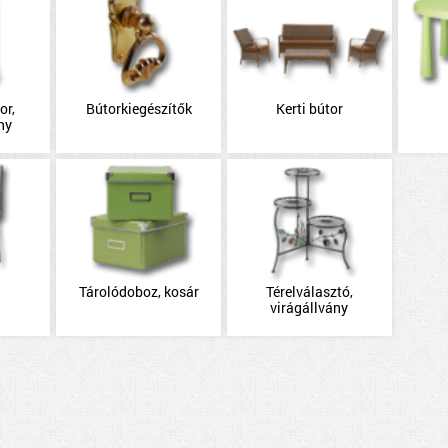
or,
Bútorkiegészítők
Kerti bútor
ny
Tárolódoboz, kosár
Térelválasztó,
virágállvány