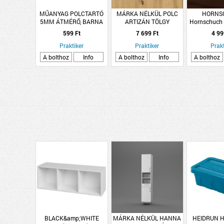
MŰANYAG POLCTARTÓ
MÁRKA NÉLKÜL POLC
HORNS
5MM ÁTMÉRŐ, BARNA
ARTIZÁN TÖLGY
Hornschuch 
260X20CM, LAMINÁLT
8073 0,67
599 Ft
7 699 Ft
4 99
diófa szí
Praktiker
Praktiker
Prakt
A bolthoz
Info
A bolthoz
Info
A bolthoz
BLACK&amp;WHITE
MÁRKA NÉLKÜL HANNA
HEIDRUN H