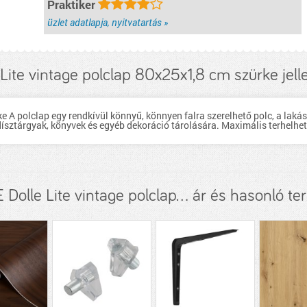
Praktiker
üzlet adatlapja, nyitvatartás »
 Lite vintage polclap 80x25x1,8 cm szürke jel
A polclap egy rendkívül könnyű, könnyen falra szerelhető polc, a lakás
dísztárgyak, könyvek és egyéb dekoráció tárolására. Maximális terhelhet
Dolle Lite vintage polclap... ár és hasonló t