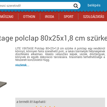
belépés
MŰSZAKI
OTTHON
IRODA
SPORT
SZOLGÁLTATÁS
intage polclap 80x25x1,8 cm szürk
ka
yógyszertár
csálnivaló
Sport akciók
Építkezés
Fitneszközpont
Biztonságtechnika
kciók
a
, gördeszka, roller
ék
mékek, sütemények
Szolgáltatás akciók
Szerszám, barkács, alkatrész
Kocsmasport
Ünnepi dekoráció
LITE VINTAGE Polclap 80×25×1,8 cm szürke A polclap egy rendkívül
tító, parkolás
s ital
Iskolakezdés, papír, írószer
Motor
Fűtés
könnyű, könnyen falra szerelhető polc, a lakás bármelyik helyiségének
díszítésére alkalmas. Ideális választás képek, vázák, dísztárgyak,
ás akciók
k
l
Háziállatok
Autó
könyvek és egyéb dekoráció tárolására. Maximális terhelhetősége a
felszerelt konzoloktól függ.
iók
Bébi
Ingatlan
részletek...
ók
Gyógyászati segédeszköz
Regisztrálj az oldalunkra INGYEN itt ››
Regisztrálj az oldalunkra INGYEN itt ››
Regisztrálj az oldalunkra INGYEN itt ››
Regisztrálj az oldalunkra INGYEN itt ››
Regisztrálj az oldalunkra INGYEN itt ››
Regisztrálj az oldalunkra INGYEN itt ››
Regisztrálj az oldalunkra INGYEN itt ››
Regisztrálj az oldalunkra INGYEN itt ››
a termék itt kapható: