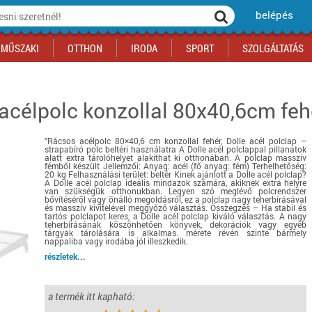
belépés
MŰSZAKI
OTTHON
IRODA
SPORT
SZOLGÁLTATÁS
 acélpolc konzollal 80x40,6cm feh
ka
yógyszertár
csálnivaló
Sport akciók
Építkezés
Fitneszközpont
Biztonságtechnika
kciók
a
, gördeszka, roller
ék
mékek, sütemények
Szolgáltatás akciók
Szerszám, barkács, alkatrész
Kocsmasport
Ünnepi dekoráció
"Rácsos acélpolc 80×40,6 cm konzollal fehér, Dolle acél polclap –
tító, parkolás
s ital
Iskolakezdés, papír, írószer
Motor
Fűtés
strapabíró polc beltéri használatra A Dolle acél polclappal pillanatok
alatt extra tárolóhelyet alakíthat ki otthonában. A polclap masszív
ás akciók
k
l
Háziállatok
Autó
fémből készült Jellemzői: Anyag: acél (fő anyag: fém) Terhelhetőség:
20 kg Felhasználási terület: beltér Kinek ajánlott a Dolle acél polclap?
A Dolle acél polclap ideális mindazok számára, akiknek extra helyre
iók
Bébi
Ingatlan
van szükségük otthonukban. Legyen szó meglévő polcrendszer
bővítéséről vagy önálló megoldásról, ez a polclap nagy teherbírásával
ók
Gyógyászati segédeszköz
és masszív kivitelével meggyőző választás. Összegzés – Ha stabil és
tartós polclapot keres, a Dolle acél polclap kiváló választás. A nagy
Regisztrálj az oldalunkra INGYEN itt ››
teherbírásának köszönhetően könyvek, dekorációk vagy egyéb
tárgyak tárolására is alkalmas. mérete révén szinte bármely
Regisztrálj az oldalunkra INGYEN itt ››
Regisztrálj az oldalunkra INGYEN itt ››
Regisztrálj az oldalunkra INGYEN itt ››
Regisztrálj az oldalunkra INGYEN itt ››
Regisztrálj az oldalunkra INGYEN itt ››
Regisztrálj az oldalunkra INGYEN itt ››
nappaliba vagy irodába jól illeszkedik.
Regisztrálj az oldalunkra INGYEN itt ››
részletek...
a termék itt kapható: