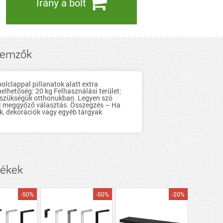
Irány a bolt
llemzők
polclappal pillanatok alatt extra
helhetőség: 20 kg Felhasználási terület:
an szükségük otthonukban. Legyen szó
vel meggyőző választás. Összegzés – Ha
ek, dekorációk vagy egyéb tárgyak
mékek
-50%
-50%
-20%