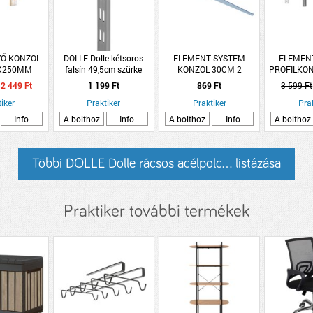
YŐ KONZOL
DOLLE Dolle kétsoros
ELEMENT SYSTEM
ELEMEN
0X250MM
falsín 49,5cm szürke
KONZOL 30CM 2
PROFILKO
HORGOS FEHÉR
FE
2 449 Ft
1 199 Ft
869 Ft
3 599 Ft
iker
Praktiker
Praktiker
Pra
Info
A bolthoz
Info
A bolthoz
Info
A bolthoz
Többi DOLLE Dolle rácsos acélpolc... listázása
Praktiker további termékek