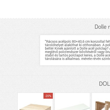
Dolle 
"Rácsos acélpolc 80×40,6 cm konzollal fehér
tárolóhelyet alakíthat ki otthonában. A po
beltér Kinek ajánlott a Dolle acél polclap
meglévő polcrendszer bővítéséről vagy öná
stabil és tartós polclapot keres, a Dolle 
tárolására is alkalmas. mérete révén szint
DOLL
-20%