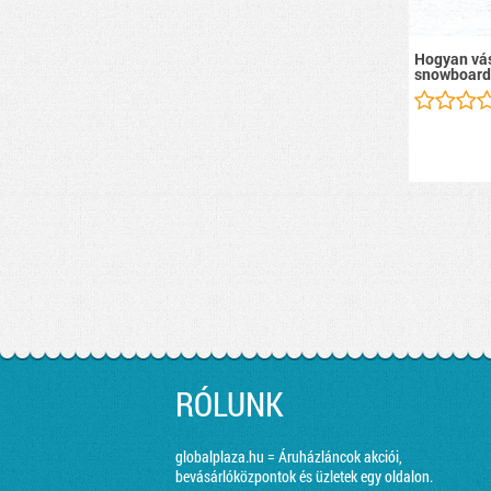
Hogyan vás
snowboard
RÓLUNK
globalplaza.hu = Áruházláncok akciói,
bevásárlóközpontok és üzletek egy oldalon.