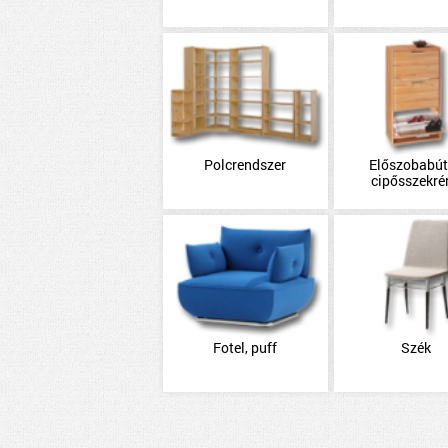
Polcrendszer
Előszobabút
cipősszekré
Fotel, puff
Szék