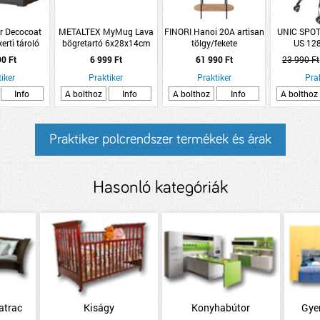
r Decocoat
METALTEX MyMug Lava
FINORI Hanoi 20A artisan
UNIC SPOT
erti tároló
bögretartó 6x28x14cm
tölgy/fekete
US 12
ag kőrisfa
rozsdamentes acél
80x174x34,5cm 5 polcos
FORGÓSZÉK
90 Ft
6 999 Ft
61 990 Ft
23 990 Ft
könyvespolc
95CM,
iker
Praktiker
Praktiker
TEHERBÍR
Pra
Info
A bolthoz
Info
A bolthoz
Info
A bolthoz
Praktiker polcrendszer termékek és árak
Hasonló kategóriák
atrac
Kiságy
Konyhabútor
Gye