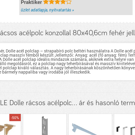
Praktiker
üzlet adatlapja, nyitvatartás »
rácsos acélpolc konzollal 80x40,6cm fehér je
, Dolle acél polclap – strapabíró polc beltéri használatra A Dolle acél 
lclap masszív fémből készült Jellemzői: Anyag: acél (fő anyag: fém) Ter
? A Dolle acél polclap ideális mindazok számára, akiknek extra helyre v
lló megoldásról, ez a polclap nagy teherbírásával és masszív kivitelé
acél polclap kiváló választás. A nagy teherbírásának köszönhetően könyv
e bármely nappaliba vagy irodába jól illeszkedik.
E Dolle rácsos acélpolc... ár és hasonló ter
-50%