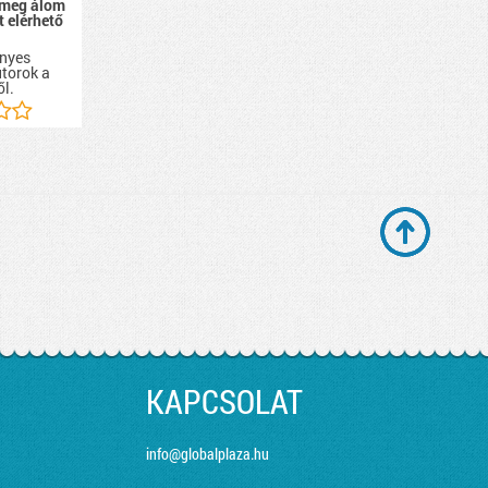
 meg álom
 elérhető
nyes
útorok a
ől.
KAPCSOLAT
info@globalplaza.hu