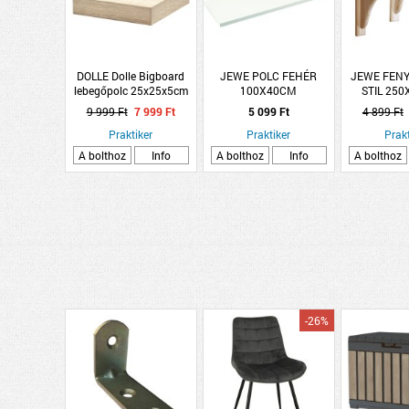
DOLLE Dolle Bigboard
JEWE POLC FEHÉR
JEWE FEN
lebegőpolc 25x25x5cm
100X40CM
STIL 25
tölgy
9 999 Ft
7 999 Ft
5 099 Ft
4 899 Ft
Praktiker
Praktiker
Prakt
A bolthoz
Info
A bolthoz
Info
A bolthoz
-26%