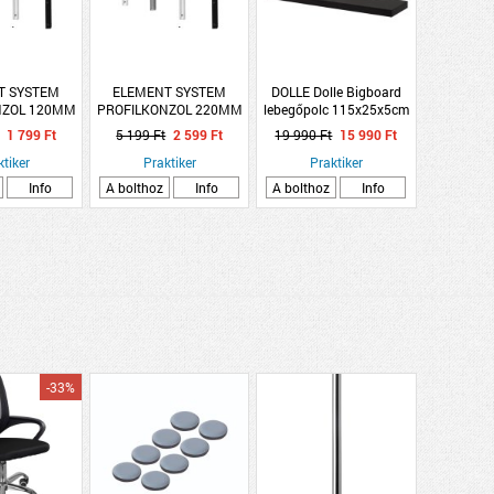
T SYSTEM
ELEMENT SYSTEM
DOLLE Dolle Bigboard
NZOL 120MM
PROFILKONZOL 220MM
lebegőpolc 115x25x5cm
HÉR
EZÜST
fekete
1 799 Ft
5 199 Ft
2 599 Ft
19 990 Ft
15 990 Ft
ktiker
Praktiker
Praktiker
Info
A bolthoz
Info
A bolthoz
Info
-33%