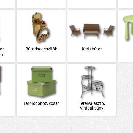
or,
Bútorkiegészítők
Kerti bútor
ny
Tárolódoboz, kosár
Térelválasztó,
virágállvány