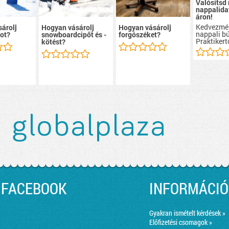
Valósítsd
nappalidat
áron!
Kedvezmé
árolj
Hogyan vásárolj
Hogyan vásárolj
nappali b
ot?
snowboardcipőt és -
forgószéket?
Praktikert
kötést?
FACEBOOK
INFORMÁCIÓ
Gyakran ismételt kérdések »
Előfizetési csomagok »