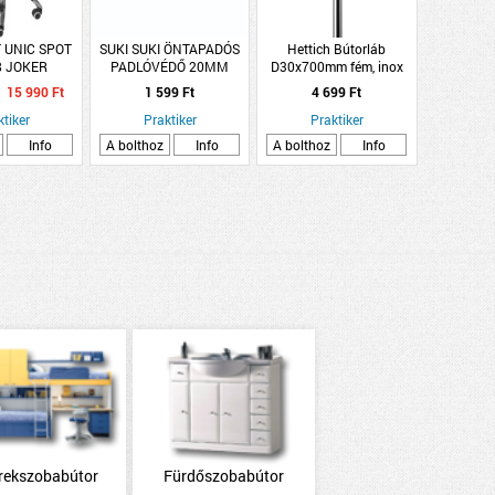
 UNIC SPOT
SUKI SUKI ÖNTAPADÓS
Hettich Bútorláb
8 JOKER
PADLÓVÉDŐ 20MM
D30x700mm fém, inox
 62X53X85-
SZÜRKE 8DB/CSM
design, hengeres
15 990 Ft
1 599 Ft
4 699 Ft
 FEKETE
ÁS: 100KG
ktiker
Praktiker
Praktiker
Info
A bolthoz
Info
A bolthoz
Info
rekszobabútor
Fürdőszobabútor