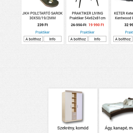
JKH POLCTARTÓ SAROK
PRAKTIKER LIVING
KETER Kete
30X50/19/2MM
Praktiker 54x62x81cm
Kentwood k
szürke bársony
190l műany
239 Ft
26 990 Ft
19 990 Ft
32 9
étkezőszék
Praktiker
Praktiker
Prakt
A bolthoz
Info
A bolthoz
Info
A bolthoz
Szekrény, komód
Ágy, kanapé, m