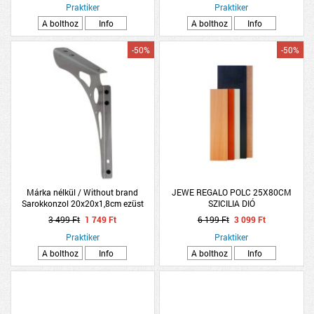
Praktiker
Praktiker
A bolthoz
Info
A bolthoz
Info
-50%
-50%
Márka nélkül / Without brand
JEWE REGALO POLC 25X80CM
Sarokkonzol 20x20x1,8cm ezüst
SZICILIA DIÓ
univerzális
3 499 Ft
1 749 Ft
6 199 Ft
3 099 Ft
Praktiker
Praktiker
A bolthoz
Info
A bolthoz
Info