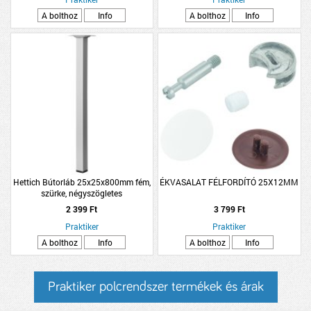
A bolthoz
Info
A bolthoz
Info
Hettich Bútorláb 25x25x800mm fém,
ÉKVASALAT FÉLFORDÍTÓ 25X12MM
szürke, négyszögletes
2 399 Ft
3 799 Ft
Praktiker
Praktiker
A bolthoz
Info
A bolthoz
Info
Praktiker polcrendszer termékek és árak