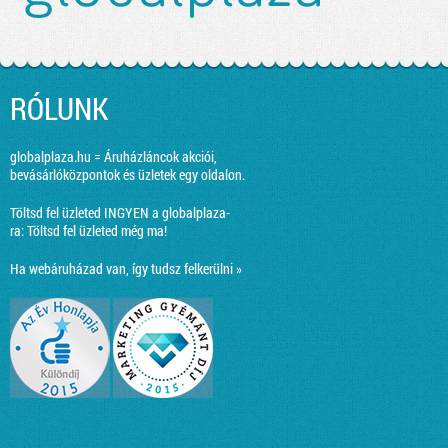
RÓLUNK
globalplaza.hu = Áruházláncok akciói,
bevásárlóközpontok és üzletek egy oldalon.
Töltsd fel üzleted INGYEN a globalplaza-
ra:
Töltsd fel üzleted még ma!
Ha webáruházad van, így tudsz felkerülni »