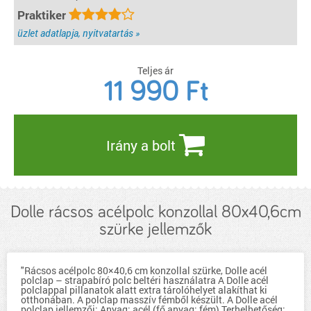
Praktiker
üzlet adatlapja, nyitvatartás »
Teljes ár
11 990
Ft
Irány a bolt
Dolle rácsos acélpolc konzollal 80x40,6cm
szürke jellemzők
"Rácsos acélpolc 80×40,6 cm konzollal szürke, Dolle acél
polclap – strapabíró polc beltéri használatra A Dolle acél
polclappal pillanatok alatt extra tárolóhelyet alakíthat ki
otthonában. A polclap masszív fémből készült. A Dolle acél
polclap jellemzői: Anyag: acél (fő anyag: fém) Terhelhetőség: