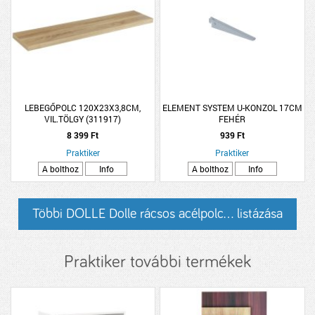
LEBEGŐPOLC 120X23X3,8CM,
ELEMENT SYSTEM U-KONZOL 17CM
VIL.TÖLGY (311917)
FEHÉR
8 399 Ft
939 Ft
Praktiker
Praktiker
A bolthoz
Info
A bolthoz
Info
Többi DOLLE Dolle rácsos acélpolc... listázása
Praktiker további termékek