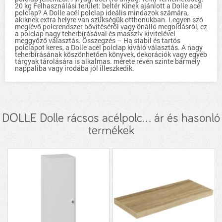
20 kg Felhasználási terület: beltér Kinek ajánlott a Dolle acél
polclap? A Dolle acél polclap ideális mindazok számára,
akiknek extra helyre van szükségük otthonukban. Legyen szó
meglévő polcrendszer bővítéséről vagy önálló megoldásról, ez
a polclap nagy teherbírásával és masszív kivitelével
meggyőző választás. Összegzés – Ha stabil és tartós
polclapot keres, a Dolle acél polclap kiváló választás. A nagy
teherbírásának köszönhetően könyvek, dekorációk vagy egyéb
tárgyak tárolására is alkalmas. mérete révén szinte bármely
nappaliba vagy irodába jól illeszkedik.
DOLLE Dolle rácsos acélpolc... ár és hasonló
termékek