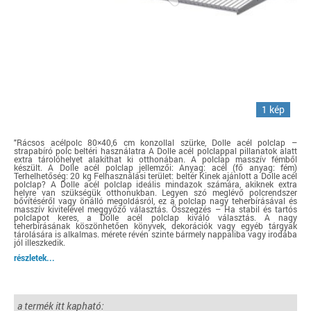
1 kép
"Rácsos acélpolc 80×40,6 cm konzollal szürke, Dolle acél polclap –
strapabíró polc beltéri használatra A Dolle acél polclappal pillanatok alatt
extra tárolóhelyet alakíthat ki otthonában. A polclap masszív fémből
készült. A Dolle acél polclap jellemzői: Anyag: acél (fő anyag: fém)
Terhelhetőség: 20 kg Felhasználási terület: beltér Kinek ajánlott a Dolle acél
polclap? A Dolle acél polclap ideális mindazok számára, akiknek extra
helyre van szükségük otthonukban. Legyen szó meglévő polcrendszer
bővítéséről vagy önálló megoldásról, ez a polclap nagy teherbírásával és
masszív kivitelével meggyőző választás. Összegzés – Ha stabil és tartós
polclapot keres, a Dolle acél polclap kiváló választás. A nagy
teherbírásának köszönhetően könyvek, dekorációk vagy egyéb tárgyak
tárolására is alkalmas. mérete révén szinte bármely nappaliba vagy irodába
jól illeszkedik.
részletek...
a termék itt kapható: