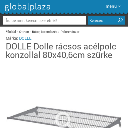
menü
Keresés
Főoldal
Otthon
Bútor, berendezés
Polcrendszer
Márka:
DOLLE
DOLLE
Dolle rácsos acélpolc
konzollal 80x40,6cm szürke