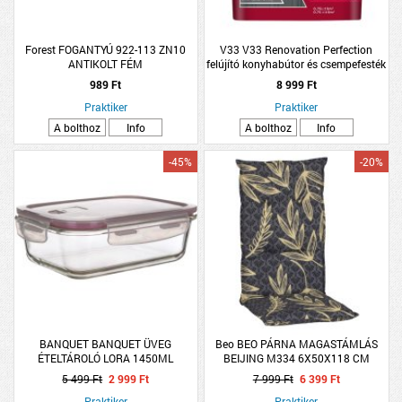
Forest FOGANTYÚ 922-113 ZN10
V33 V33 Renovation Perfection
ANTIKOLT FÉM
felújító konyhabútor és csempefesték
0,75l, antracit
989 Ft
8 999 Ft
Praktiker
Praktiker
A bolthoz
Info
A bolthoz
Info
-45%
-20%
BANQUET BANQUET ÜVEG
Beo BEO PÁRNA MAGASTÁMLÁS
ÉTELTÁROLÓ LORA 1450ML
BEIJING M334 6X50X118 CM
5 499 Ft
2 999 Ft
7 999 Ft
6 399 Ft
Praktiker
Praktiker