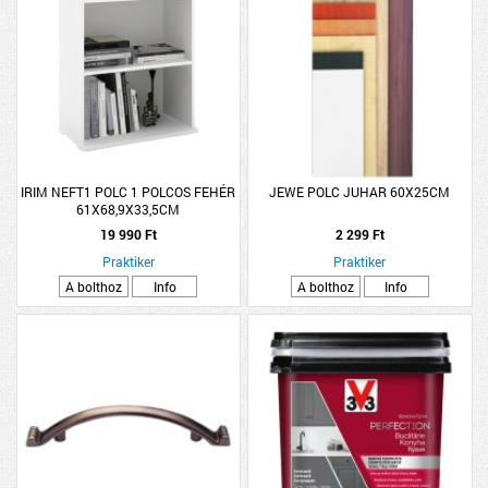
IRIM NEFT1 POLC 1 POLCOS FEHÉR
JEWE POLC JUHAR 60X25CM
61X68,9X33,5CM
19 990 Ft
2 299 Ft
Praktiker
Praktiker
A bolthoz
Info
A bolthoz
Info