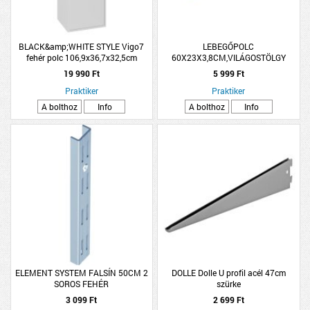
BLACK&amp;WHITE STYLE Vigo7
LEBEGŐPOLC
fehér polc 106,9x36,7x32,5cm
60X23X3,8CM,VILÁGOSTÖLGY
(311911)
19 990 Ft
5 999 Ft
Praktiker
Praktiker
A bolthoz
Info
A bolthoz
Info
ELEMENT SYSTEM FALSÍN 50CM 2
DOLLE Dolle U profil acél 47cm
SOROS FEHÉR
szürke
3 099 Ft
2 699 Ft