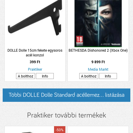
DOLLE Dolle 15cm fekete egysoros
BETHESDA Dishonored 2 (Xbox One)
acél konzol
399 Ft
9 899 Ft
Praktiker
Media Markt
A bolthoz
Info
A bolthoz
Info
Többi DOLLE Dolle Standard acéllemez... listázása
Praktiker további termékek
-50%