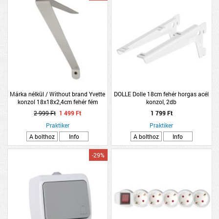
Márka nélkül / Without brand Yvette
DOLLE Dolle 18cm fehér horgas acél
konzol 18x18x2,4cm fehér fém
konzol, 2db
2 999 Ft
1 499 Ft
1 799 Ft
Praktiker
Praktiker
A bolthoz
Info
A bolthoz
Info
-29%