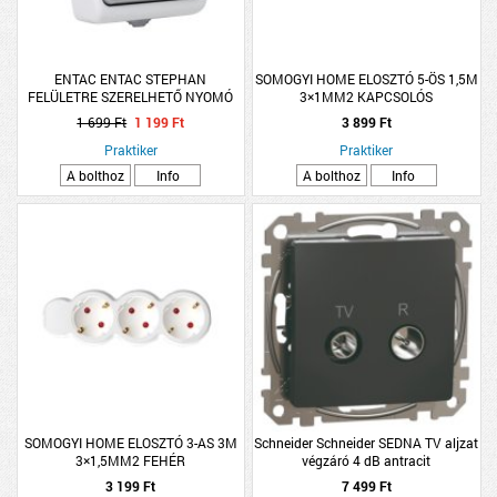
ENTAC ENTAC STEPHAN
SOMOGYI HOME ELOSZTÓ 5-ÖS 1,5M
FELÜLETRE SZERELHETŐ NYOMÓ
3×1MM2 KAPCSOLÓS
CSENGŐKAPCSOLÓ IP54 SZÜRKE-
1 699 Ft
1 199 Ft
3 899 Ft
FEHÉR
Praktiker
Praktiker
A bolthoz
Info
A bolthoz
Info
SOMOGYI HOME ELOSZTÓ 3-AS 3M
Schneider Schneider SEDNA TV aljzat
3×1,5MM2 FEHÉR
végzáró 4 dB antracit
3 199 Ft
7 499 Ft