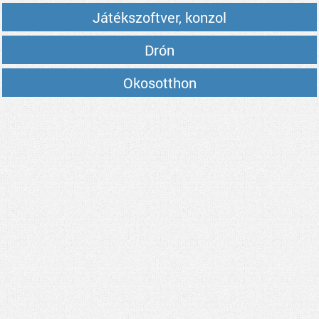
Játékszoftver, konzol
Drón
Okosotthon