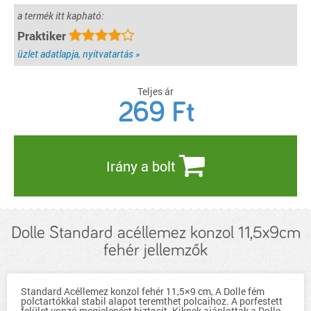
a termék itt kapható:
Praktiker
üzlet adatlapja, nyitvatartás »
Teljes ár
269
Ft
Irány a bolt
Dolle Standard acéllemez konzol 11,5x9cm
fehér jellemzők
Standard Acéllemez konzol fehér 11,5×9 cm, A Dolle fém
polctartókkal stabil alapot teremthet polcaihoz. A porfestett
felület vonzó megjelenést biztosít. Kiknek ajánlottak a Dolle