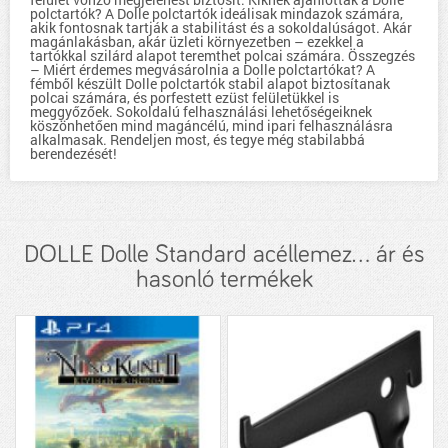
polctartók? A Dolle polctartók ideálisak mindazok számára,
akik fontosnak tartják a stabilitást és a sokoldalúságot. Akár
magánlakásban, akár üzleti környezetben – ezekkel a
tartókkal szilárd alapot teremthet polcai számára. Összegzés
– Miért érdemes megvásárolnia a Dolle polctartókat? A
fémből készült Dolle polctartók stabil alapot biztosítanak
polcai számára, és porfestett ezüst felületükkel is
meggyőzőek. Sokoldalú felhasználási lehetőségeiknek
köszönhetően mind magáncélú, mind ipari felhasználásra
alkalmasak. Rendeljen most, és tegye még stabilabbá
berendezését!
DOLLE Dolle Standard acéllemez... ár és
hasonló termékek