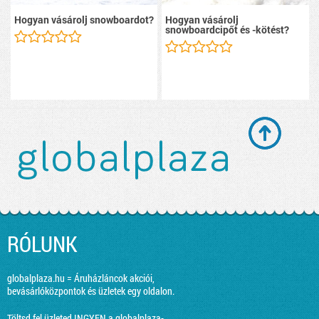
Hogyan vásárolj snowboardot?
Hogyan vásárolj
snowboardcipőt és -kötést?
RÓLUNK
globalplaza.hu = Áruházláncok akciói,
bevásárlóközpontok és üzletek egy oldalon.
Töltsd fel üzleted INGYEN a globalplaza-