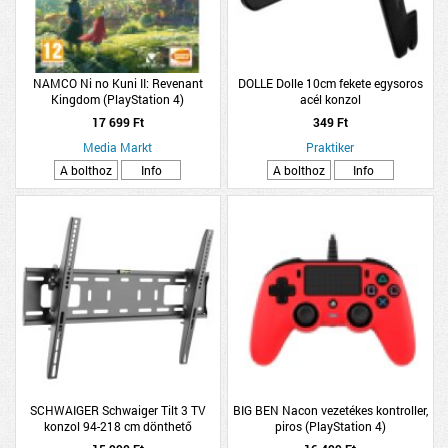
NAMCO Ni no Kuni II: Revenant
DOLLE Dolle 10cm fekete egysoros
Kingdom (PlayStation 4)
acél konzol
17 699 Ft
349 Ft
Media Markt
Praktiker
A bolthoz
Info
A bolthoz
Info
SCHWAIGER Schwaiger Tilt 3 TV
BIG BEN Nacon vezetékes kontroller,
konzol 94-218 cm dönthető
piros (PlayStation 4)
max.50kg 37&quot;-86&quot;