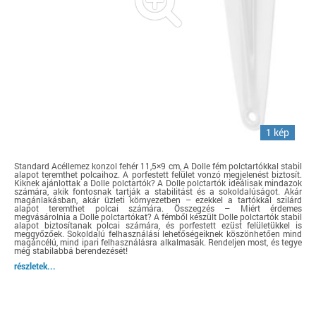
1 kép
Standard Acéllemez konzol fehér 11,5×9 cm, A Dolle fém polctartókkal stabil
alapot teremthet polcaihoz. A porfestett felület vonzó megjelenést biztosít.
Kiknek ajánlottak a Dolle polctartók? A Dolle polctartók ideálisak mindazok
számára, akik fontosnak tartják a stabilitást és a sokoldalúságot. Akár
magánlakásban, akár üzleti környezetben – ezekkel a tartókkal szilárd
alapot teremthet polcai számára. Összegzés – Miért érdemes
megvásárolnia a Dolle polctartókat? A fémből készült Dolle polctartók stabil
alapot biztosítanak polcai számára, és porfestett ezüst felületükkel is
meggyőzőek. Sokoldalú felhasználási lehetőségeiknek köszönhetően mind
magáncélú, mind ipari felhasználásra alkalmasak. Rendeljen most, és tegye
még stabilabbá berendezését!
részletek...