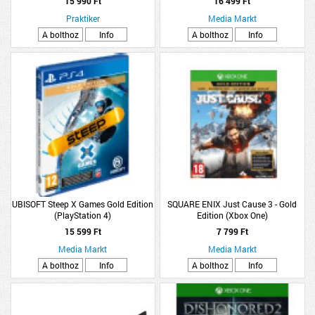
15 990 Ft
16 499 Ft
Praktiker
Media Markt
A bolthoz
Info
A bolthoz
Info
UBISOFT Steep X Games Gold Edition
SQUARE ENIX Just Cause 3 - Gold
(PlayStation 4)
Edition (Xbox One)
15 599 Ft
7 799 Ft
Media Markt
Media Markt
A bolthoz
Info
A bolthoz
Info