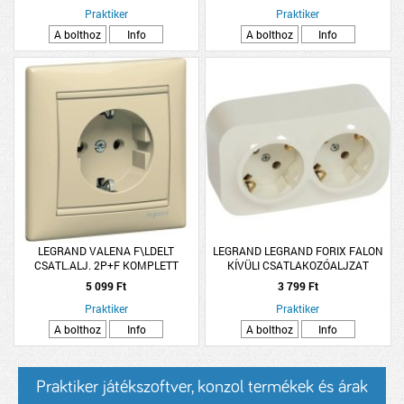
Praktiker
Praktiker
A bolthoz
Info
A bolthoz
Info
LEGRAND VALENA F\LDELT
LEGRAND LEGRAND FORIX FALON
CSATL.ALJ. 2P+F KOMPLETT
KÍVÜLI CSATLAKOZÓALJZAT
ELEFÁNTCSONT
2X2P+F 16A IP20 BIZTONSÁGI
5 099 Ft
3 799 Ft
ZSALUVAL BÉZS
Praktiker
Praktiker
A bolthoz
Info
A bolthoz
Info
Praktiker játékszoftver, konzol termékek és árak