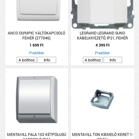
ANCO OLYMPIC VÁLTÓKAPCSOLÓ
LEGRAND LEGRAND SUNO
FEHÉR (277046)
KÁBELKIVEZETŐ, IP21, FEHÉR
1 699 Ft
4 399 Ft
Praktiker
Praktiker
A bolthoz
Info
A bolthoz
Info
MENTAVILL FALA 102 KÉTPÓLUSÚ
MENTAVILL TON KIEMELÖ KERET 1-