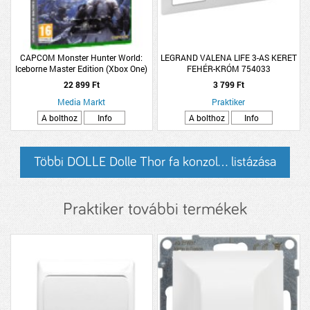
CAPCOM Monster Hunter World:
LEGRAND VALENA LIFE 3-AS KERET
Iceborne Master Edition (Xbox One)
FEHÉR-KRÓM 754033
22 899 Ft
3 799 Ft
Media Markt
Praktiker
A bolthoz
Info
A bolthoz
Info
Többi DOLLE Dolle Thor fa konzol... listázása
Praktiker további termékek