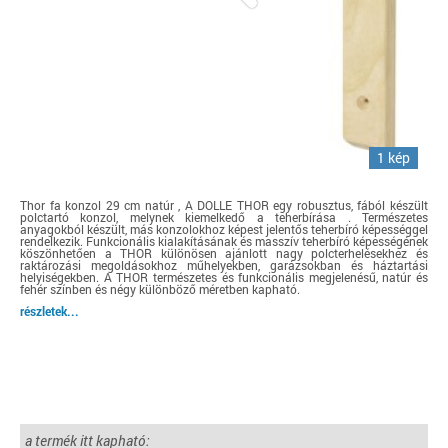
1 kép
Thor fa konzol 29 cm natúr , A DOLLE THOR egy robusztus, fából készült
polctartó konzol, melynek kiemelkedő a teherbírása . Természetes
anyagokból készült, más konzolokhoz képest jelentős teherbíró képességgel
rendelkezik. Funkcionális kialakításának és masszív teherbíró képességének
köszönhetően a THOR különösen ajánlott nagy polcterhelésekhez és
raktározási megoldásokhoz műhelyekben, garázsokban és háztartási
helyiségekben. A THOR természetes és funkcionális megjelenésű, natúr és
fehér színben és négy különböző méretben kapható.
részletek...
a termék itt kapható: