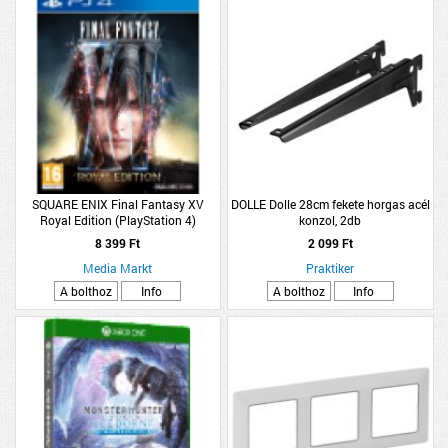
SQUARE ENIX Final Fantasy XV
DOLLE Dolle 28cm fekete horgas acél
Royal Edition (PlayStation 4)
konzol, 2db
8 399 Ft
2 099 Ft
Media Markt
Praktiker
A bolthoz
Info
A bolthoz
Info