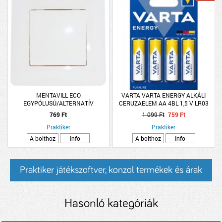
MENTAVILL ECO
VARTA VARTA ENERGY ALKÁLI
EGYPÓLUSÚ/ALTERNATÍV
CERUZAELEM AA 4BL 1,5 V LR03
KAPCSOLÓ
769 Ft
1 099 Ft
759 Ft
Praktiker
Praktiker
A bolthoz
Info
A bolthoz
Info
Praktiker játékszoftver, konzol termékek és árak
Hasonló kategóriák