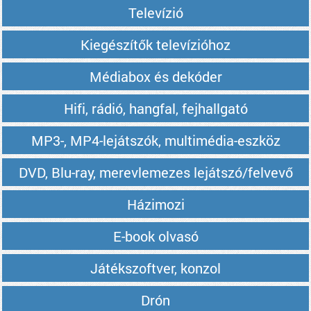
Televízió
Kiegészítők televízióhoz
Médiabox és dekóder
Hifi, rádió, hangfal, fejhallgató
MP3-, MP4-lejátszók, multimédia-eszköz
DVD, Blu-ray, merevlemezes lejátszó/felvevő
Házimozi
E-book olvasó
Játékszoftver, konzol
Drón