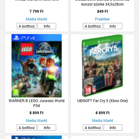
konzol szürke 34,5x28cm
7 799 Ft
849 Ft
Media Markt
Praktiker
A bolthoz
Info
A bolthoz
Info
WARNER B LEGO: Jurassic World
UBISOFT Far Cry 5 (Xbox One)
PS4
8 899 Ft
8 899 Ft
Media Markt
Media Markt
A bolthoz
Info
A bolthoz
Info