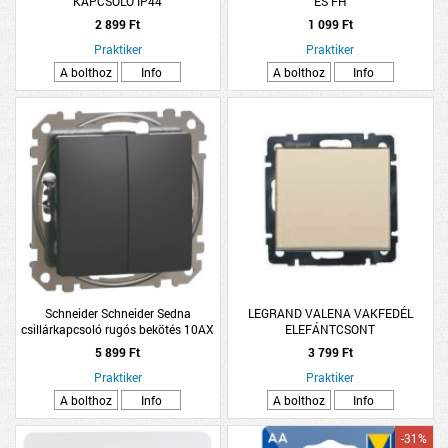
KAPCSOLÓ IP44
ES FH
2 899 Ft
1 099 Ft
Praktiker
Praktiker
A bolthoz
Info
A bolthoz
Info
Schneider Schneider Sedna
LEGRAND VALENA VAKFEDÉL
csillárkapcsoló rugós bekötés 10AX
ELEFÁNTCSONT
antracit
5 899 Ft
3 799 Ft
Praktiker
Praktiker
A bolthoz
Info
A bolthoz
Info
-31%