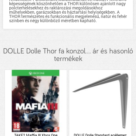
képességének köszönhetően a THOR különösen ajánlott nagy
polcterhelésekhez és raktározási megoldásokhoz
műhelyekben, garázsokban és háztartási helyiségekben. A
THOR természetes és funkcionális megjelenésű, natúr és fehér
színben és négy különböző méretben kapható.
DOLLE Dolle Thor fa konzol... ár és hasonló
termékek
TAKE2 Maffia III Xbox One
DOLLE Dolle Standard acéllemez