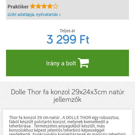
Praktiker
üzlet adatlapja, nyitvatartás »
Teljes ár
3 299
Ft
Irány a bolt
Dolle Thor fa konzol 29x24x3cm natúr
jellemzők
Thor fa konzol 29 cm natúr , A DOLLE THOR egy robusztus,
fából készült polctartó konzol, melynek kiemelkedő a
teherbírása . Természetes anyagokból készült, más
konzolokhoz képest jelentős teherbíró képességgel
rendelkezik. Funkcionális kialakításának és masszív teherbíró