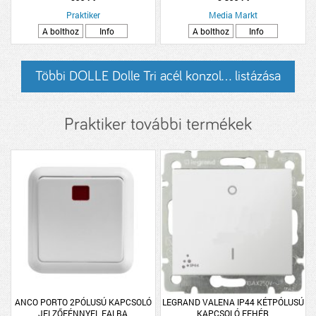
Praktiker
Media Markt
A bolthoz
Info
A bolthoz
Info
Többi DOLLE Dolle Tri acél konzol... listázása
Praktiker további termékek
ANCO PORTO 2PÓLUSÚ KAPCSOLÓ
LEGRAND VALENA IP44 KÉTPÓLUSÚ
JELZŐFÉNNYEL FALBA
KAPCSOLÓ FEHÉR