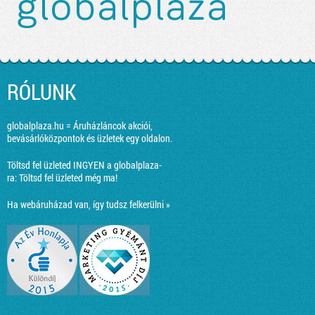
RÓLUNK
globalplaza.hu = Áruházláncok akciói,
bevásárlóközpontok és üzletek egy oldalon.
Töltsd fel üzleted INGYEN a globalplaza-
ra:
Töltsd fel üzleted még ma!
Ha webáruházad van, így tudsz felkerülni »