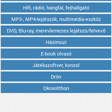
Hifi, rádió, hangfal, fejhallgató
MP3-, MP4-lejátszók, multimédia-eszköz
DVD, Blu-ray, merevlemezes lejátszó/felvevő
Házimozi
E-book olvasó
Játékszoftver, konzol
Drón
Okosotthon