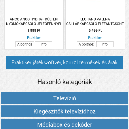
ANCO ANCO HYDRA+ KÜLTÉRI
LEGRAND VALENA
NYOMÓKAPCSOLÓ JELZŐFÉNNYEL
CSILLÁRKAPCSOLÓ ELEFÁNTCSONT
IP54 FEKETE
1 999 Ft
5 499 Ft
Praktiker
Praktiker
A bolthoz
Info
A bolthoz
Info
Praktiker játékszoftver, konzol termékek és árak
Hasonló kategóriák
Televízió
Kiegészítők televízióhoz
Médiabox és dekóder