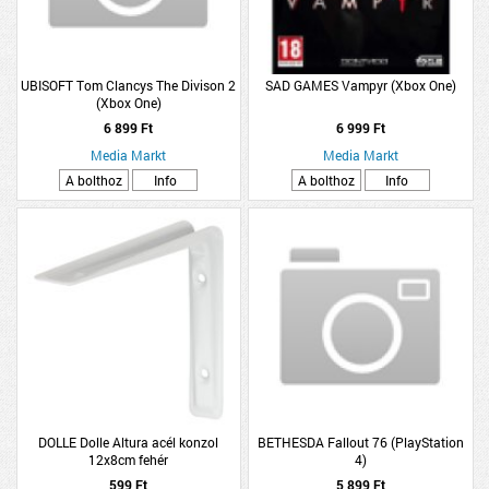
UBISOFT Tom Clancys The Divison 2
SAD GAMES Vampyr (Xbox One)
(Xbox One)
6 899 Ft
6 999 Ft
Media Markt
Media Markt
A bolthoz
Info
A bolthoz
Info
DOLLE Dolle Altura acél konzol
BETHESDA Fallout 76 (PlayStation
12x8cm fehér
4)
599 Ft
5 899 Ft