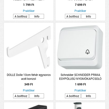
SÜLLYESZTETT IP44 (296100)
1 799 Ft
7 699 Ft
Praktiker
Praktiker
A bolthoz
Info
A bolthoz
Info
DOLLE Dolle 10cm fehér egysoros
Schneider SCHNEIDER PRIMA
acél konzol
EGYPÓLUSÚ NYOMÓKAPCSOLÓ
CSENGŐJELLEL 10A FEHÉR
349 Ft
1 699 Ft
Praktiker
Praktiker
A bolthoz
Info
A bolthoz
Info