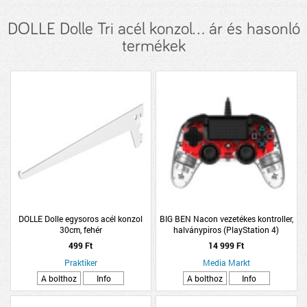
DOLLE Dolle Tri acél konzol... ár és hasonló
termékek
DOLLE Dolle egysoros acél konzol
BIG BEN Nacon vezetékes kontroller,
30cm, fehér
halványpiros (PlayStation 4)
499 Ft
14 999 Ft
Praktiker
Media Markt
A bolthoz
Info
A bolthoz
Info