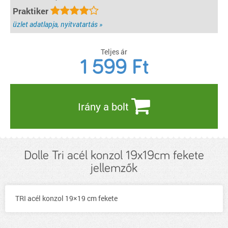
Praktiker
üzlet adatlapja, nyitvatartás »
Teljes ár
1 599
Ft
Irány a bolt
Dolle Tri acél konzol 19x19cm fekete
jellemzők
TRI acél konzol 19×19 cm fekete