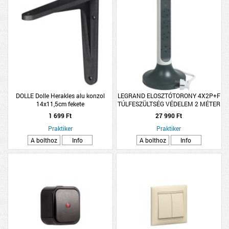
DOLLE Dolle Herakles alu konzol
LEGRAND ELOSZTÓTORONY 4X2P+F
14x11,5cm fekete
TÚLFESZÜLTSÉG VÉDELEM 2 MÉTER
VEZETÉK FEHÉR-FEKETE
1 699 Ft
27 990 Ft
Praktiker
Praktiker
A bolthoz
Info
A bolthoz
Info