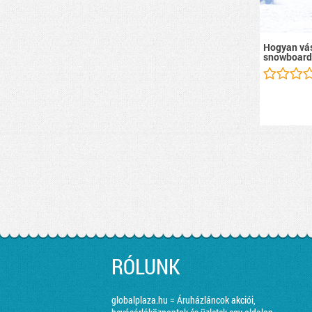
Hogyan vás
snowboard
RÓLUNK
globalplaza.hu = Áruházláncok akciói,