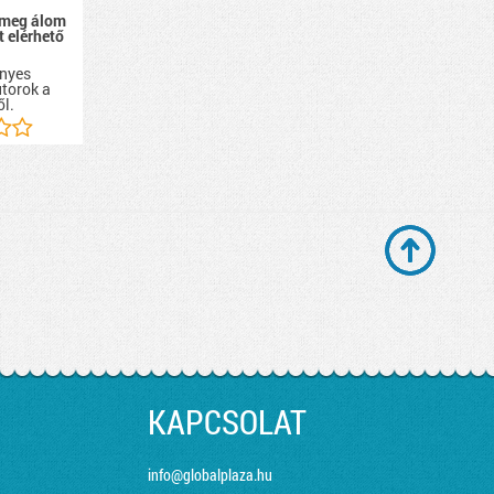
 meg álom
 elérhető
nyes
útorok a
ől.
KAPCSOLAT
info@globalplaza.hu