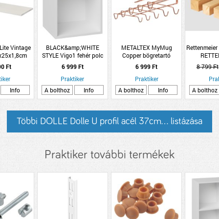
Lite Vintage
BLACK&amp;WHITE
METALTEX MyMug
Rettenmeier 
0x25x1,8cm
STYLE Vigo1 fehér polc
Copper bögretartó
RETTE
hér
36,7x36,7x32,5cm
14x28x6cm réz színű
HOLZIN
90 Ft
6 999 Ft
6 999 Ft
8 799 Ft
rozsdamentes acél
FEHÉRFA 
iker
Praktiker
Praktiker
FENYŐ ÉLLÉ
Pra
300
Info
A bolthoz
Info
A bolthoz
Info
A bolthoz
Többi DOLLE Dolle U profil acél 37cm... listázása
Praktiker további termékek