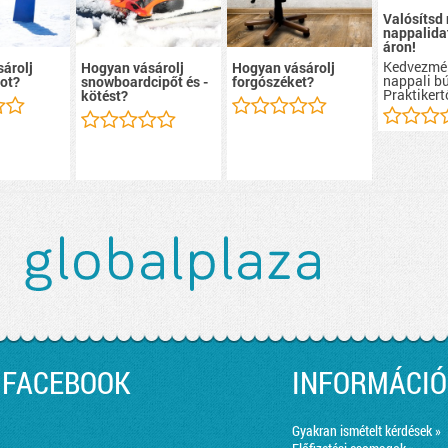
Valósítsd
nappalidat
áron!
Kedvezmé
árolj
Hogyan vásárolj
Hogyan vásárolj
nappali b
ot?
snowboardcipőt és -
forgószéket?
Praktikert
kötést?
FACEBOOK
INFORMÁCIÓ
Gyakran ismételt kérdések »