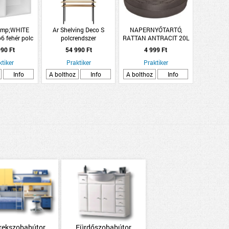
mp;WHITE
Ar Shelving Deco S
NAPERNYŐTARTÓ,
6 fehér polc
polcrendszer
RATTAN ANTRACIT 20L
,8x32,5cm
185x85x52,5cm fekete
90 Ft
54 990 Ft
4 999 Ft
tölgy 5 szintes
ktiker
Praktiker
Praktiker
Info
A bolthoz
Info
A bolthoz
Info
rekszobabútor
Fürdőszobabútor