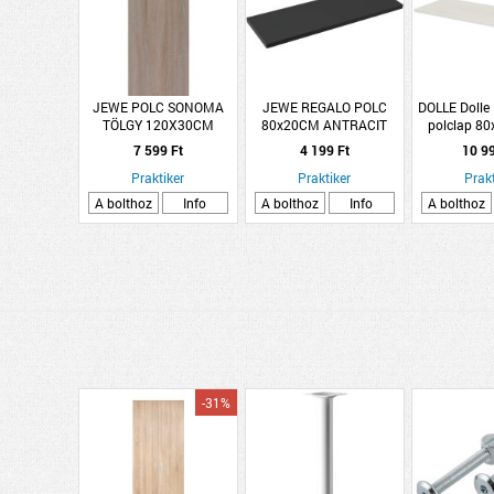
JEWE POLC SONOMA
JEWE REGALO POLC
DOLLE Dolle 
TÖLGY 120X30CM
80x20CM ANTRACIT
polclap 8
fe
7 599 Ft
4 199 Ft
10 9
Praktiker
Praktiker
Prakt
A bolthoz
Info
A bolthoz
Info
A bolthoz
-31%