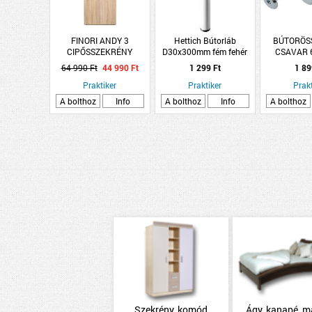
FINORI ANDY 3
Hettich Bútorláb
BÚTORÖS
CIPŐSSZEKRÉNY
D30x300mm fém fehér
CSAVAR
187X70X34CM
hengeres
NIKKE
64 990 Ft
44 990 Ft
1 299 Ft
1 89
Praktiker
Praktiker
Prakt
A bolthoz
Info
A bolthoz
Info
A bolthoz
Szekrény, komód
Ágy, kanapé, m