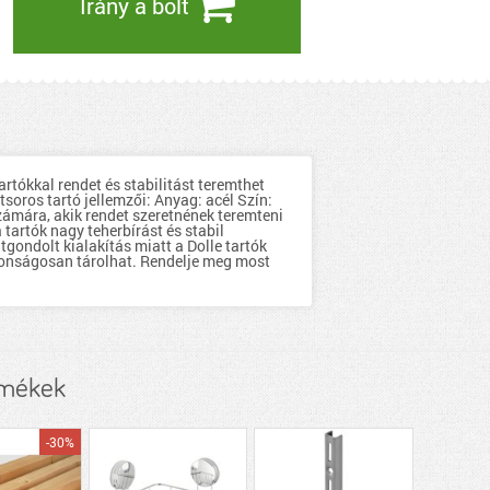
Irány a bolt
tartókkal rendet és stabilitást teremthet
tsoros tartó jellemzői: Anyag: acél Szín:
számára, akik rendet szeretnének teremteni
tartók nagy teherbírást és stabil
gondolt kialakítás miatt a Dolle tartók
tonságosan tárolhat. Rendelje meg most
rmékek
-30%