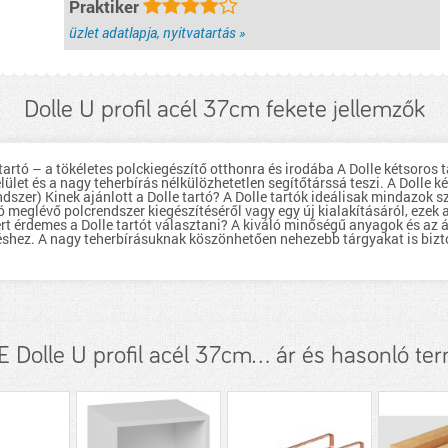
Praktiker
üzlet adatlapja, nyitvatartás »
Dolle U profil acél 37cm fekete jellemzők
s tartó – a tökéletes polckiegészítő otthonra és irodába A Dolle kétsoros 
ület és a nagy teherbírás nélkülözhetetlen segítőtárssá teszi. A Dolle ké
ndszer) Kinek ajánlott a Dolle tartó? A Dolle tartók ideálisak mindazok 
eglévő polcrendszer kiegészítéséről vagy egy új kialakításáról, ezek a 
t érdemes a Dolle tartót választani? A kiváló minőségű anyagok és az át
zéshez. A nagy teherbírásuknak köszönhetően nehezebb tárgyakat is biz
 Dolle U profil acél 37cm... ár és hasonló te