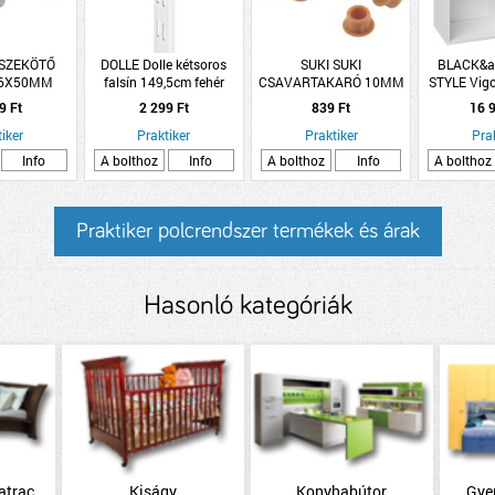
SZEKÖTŐ
DOLLE Dolle kétsoros
SUKI SUKI
BLACK&a
 6X50MM
falsín 149,5cm fehér
CSAVARTAKARÓ 10MM
STYLE Vigo
LEZETT
MŰANYAG BÜKK
71,8x71
9 Ft
2 299 Ft
839 Ft
16 9
20DB/CSM
iker
Praktiker
Praktiker
Pra
Info
A bolthoz
Info
A bolthoz
Info
A bolthoz
Praktiker polcrendszer termékek és árak
Hasonló kategóriák
atrac
Kiságy
Konyhabútor
Gye