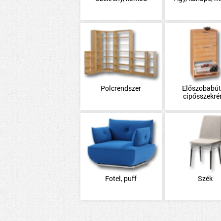
Polcrendszer
Előszobabút
cipősszekré
Fotel, puff
Szék