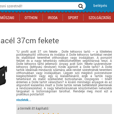
belépés
MŰSZAKI
OTTHON
IRODA
SPORT
SZOLGÁLTATÁS
l acél 37cm fekete
ka
yógyszertár
csálnivaló
Sport akciók
Építkezés
Fitneszközpont
Biztonságtechnika
kciók
a
, gördeszka, roller
ék
mékek, sütemények
Szolgáltatás akciók
Szerszám, barkács, alkatrész
Kocsmasport
Ünnepi dekoráció
"U profil acél 37 cm fekete , Dolle kétsoros tartó – a tökéletes
tító, parkolás
s ital
Iskolakezdés, papír, írószer
Motor
Fűtés
polckiegészítő otthonra és irodába A Dolle kétsoros tartókkal rendet
és stabilitást teremthet otthonában vagy irodájában. A porszórt
ás akciók
k
l
Háziállatok
Autó
felület és a nagy teherbírás nélkülözhetetlen segítőtárssá teszi. A
Dolle kétsoros tartó jellemzői: Anyag: acél Szín: fekete Lyukrendszer:
kétsoros (kétlyukú rendszer) Kinek ajánlott a Dolle tartó? A Dolle
iók
Bébi
Ingatlan
tartók ideálisak mindazok számára, akik rendet szeretnének teremteni
otthonukban vagy irodájukban. Legyen szó meglévő polcrendszer
ók
Gyógyászati segédeszköz
kiegészítéséről vagy egy új kialakításáról, ezek a tartók nagy
teherbírást és stabil szerkezetet biztosítanak. Összegzés – Miért
Regisztrálj az oldalunkra INGYEN itt ››
érdemes a Dolle tartót választani? A kiváló minőségű anyagok és az
átgondolt kialakítás miatt a Dolle tartók remek befektetést jelentenek
Regisztrálj az oldalunkra INGYEN itt ››
Regisztrálj az oldalunkra INGYEN itt ››
Regisztrálj az oldalunkra INGYEN itt ››
Regisztrálj az oldalunkra INGYEN itt ››
Regisztrálj az oldalunkra INGYEN itt ››
Regisztrálj az oldalunkra INGYEN itt ››
a rendszerezéshez. A nagy teherbírásuknak köszönhetően nehezebb
tárgyakat is biztonságosan tárolhat. Rendelje meg most ezt a
Regisztrálj az oldalunkra INGYEN itt ››
praktikus polctartót!
részletek...
a termék itt kapható: