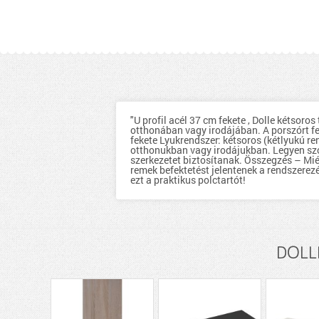
"U profil acél 37 cm fekete , Dolle kétsoro
otthonában vagy irodájában. A porszórt fel
fekete Lyukrendszer: kétsoros (kétlyukú re
otthonukban vagy irodájukban. Legyen szó m
szerkezetet biztosítanak. Összegzés – Miér
remek befektetést jelentenek a rendszere
ezt a praktikus polctartót!
DOLLE