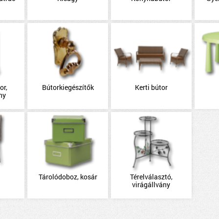
or,
Bútorkiegészítők
Kerti bútor
ny
Tárolódoboz, kosár
Térelválasztó,
virágállvány