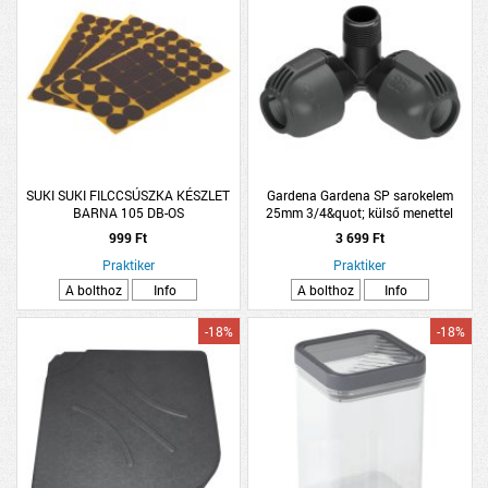
SUKI SUKI FILCCSÚSZKA KÉSZLET
Gardena Gardena SP sarokelem
BARNA 105 DB-OS
25mm 3/4&quot; külső menettel
999 Ft
3 699 Ft
Praktiker
Praktiker
A bolthoz
Info
A bolthoz
Info
-18%
-18%