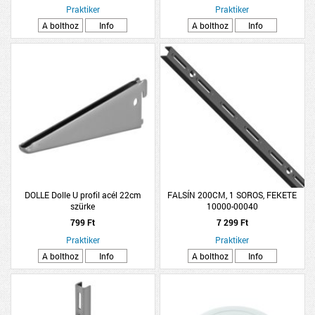
Praktiker
Praktiker
A bolthoz
Info
A bolthoz
Info
DOLLE Dolle U profil acél 22cm
FALSÍN 200CM, 1 SOROS, FEKETE
szürke
10000-00040
TEHERBÍRÁS:55KG/20CM
799 Ft
7 299 Ft
Praktiker
Praktiker
A bolthoz
Info
A bolthoz
Info