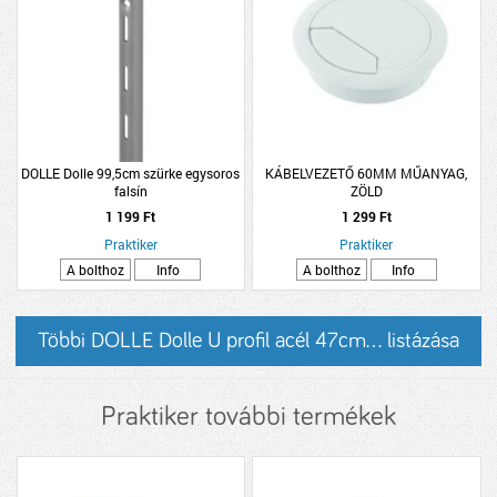
DOLLE Dolle 99,5cm szürke egysoros
KÁBELVEZETŐ 60MM MŰANYAG,
falsín
ZÖLD
1 199 Ft
1 299 Ft
Praktiker
Praktiker
A bolthoz
Info
A bolthoz
Info
Többi DOLLE Dolle U profil acél 47cm... listázása
Praktiker további termékek