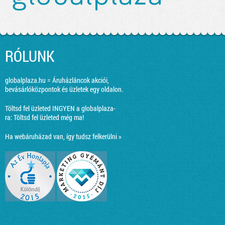
RÓLUNK
globalplaza.hu = Áruházláncok akciói,
bevásárlóközpontok és üzletek egy oldalon.
Töltsd fel üzleted INGYEN a globalplaza-
ra:
Töltsd fel üzleted még ma!
Ha webáruházad van, így tudsz felkerülni »