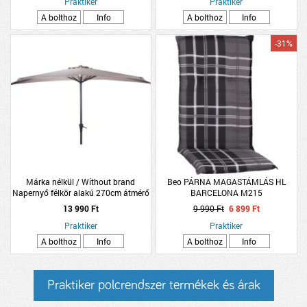
Praktiker
Praktiker
A bolthoz
Info
A bolthoz
Info
-31%
Márka nélkül / Without brand
Beo PÁRNA MAGASTÁMLÁS HL
Napernyő félkör alakú 270cm átmérő
BARCELONA M215
homok színben
13 990 Ft
9 990 Ft
6 899 Ft
Praktiker
Praktiker
A bolthoz
Info
A bolthoz
Info
Praktiker polcrendszer termékek és árak