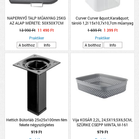
NAPERNYŐ TALP MŰANYAG 25KG
Curver Curver &quot;Kara&quot;
AZ ALAP MÉRETE: 50X50X7CM
tároló 1,2l 15x10,7x10,7cm műanyag
13 990 Ft
11 490 Ft
1 699 Ft
1 399 Ft
Praktiker
Praktiker
A bolthoz
Info
A bolthoz
Info
Hettich Bútorláb 25x25x100mm fém
Vija KOSÁR 2,2L, 24,5X19,5X6,5CM,
fekete négyszögletes
SZÜRKE CSEPP MINTA, M-161
919 Ft
979 Ft