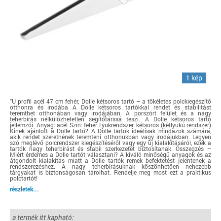
1 kép
"U profil acél 47 cm fehér, Dolle kétsoros tartó – a tökéletes polckiegészítő
otthonra és irodába A Dolle kétsoros tartókkal rendet és stabilitást
teremthet otthonában vagy irodájában. A porszórt felület és a nagy
teherbírás nélkülözhetetlen segítőtárssá teszi. A Dolle kétsoros tartó
jellemzői: Anyag: acél Szín: fehér Lyukrendszer: kétsoros (kétlyukú rendszer)
Kinek ajánlott a Dolle tartó? A Dolle tartók ideálisak mindazok számára,
akik rendet szeretnének teremteni otthonukban vagy irodájukban. Legyen
szó meglévő polcrendszer kiegészítéséről vagy egy új kialakításáról, ezek a
tartók nagy teherbírást és stabil szerkezetet biztosítanak. Összegzés –
Miért érdemes a Dolle tartót választani? A kiváló minőségű anyagok és az
átgondolt kialakítás miatt a Dolle tartók remek befektetést jelentenek a
rendszerezéshez. A nagy teherbírásuknak köszönhetően nehezebb
tárgyakat is biztonságosan tárolhat. Rendelje meg most ezt a praktikus
polctartót!
részletek...
a termék itt kapható: