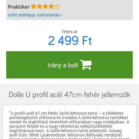
Praktiker
üzlet adatlapja, nyitvatartás »
Teljes ár
2 499
Ft
Irány a bolt
Dolle U profil acél 47cm fehér jellemzők
"U profil acél 47 cm fehér, Dolle kétsoros tartó – a tökéletes
polckiegészítő otthonra és irodába A Dolle kétsoros tartókkal
rendet és stabilitást teremthet otthonában vagy irodájában. A
porszórt felület és a nagy teherbírás nélkülözhetetlen
segítőtárssá teszi. A Dolle kétsoros tartó jellemzői: Anyag:
acél Szín: fehér Lyukrendszer: kétsoros (kétlyukú rendszer)