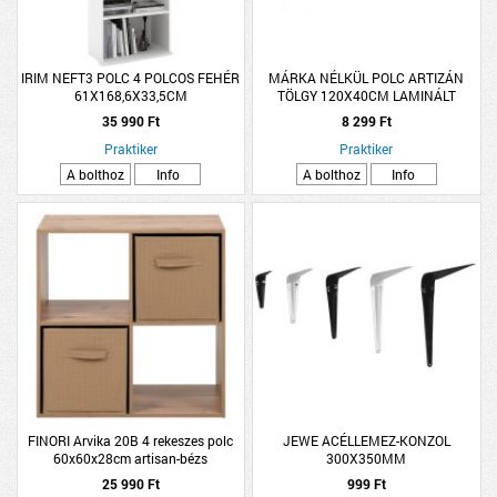
IRIM NEFT3 POLC 4 POLCOS FEHÉR
MÁRKA NÉLKÜL POLC ARTIZÁN
61X168,6X33,5CM
TÖLGY 120X40CM LAMINÁLT
35 990 Ft
8 299 Ft
Praktiker
Praktiker
A bolthoz
Info
A bolthoz
Info
FINORI Arvika 20B 4 rekeszes polc
JEWE ACÉLLEMEZ-KONZOL
60x60x28cm artisan-bézs
300X350MM
25 990 Ft
999 Ft