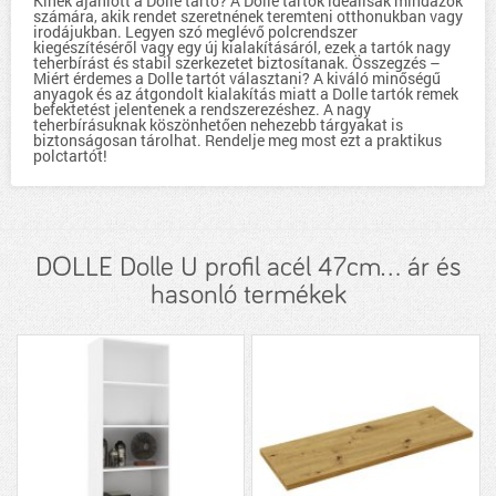
Kinek ajánlott a Dolle tartó? A Dolle tartók ideálisak mindazok
számára, akik rendet szeretnének teremteni otthonukban vagy
irodájukban. Legyen szó meglévő polcrendszer
kiegészítéséről vagy egy új kialakításáról, ezek a tartók nagy
teherbírást és stabil szerkezetet biztosítanak. Összegzés –
Miért érdemes a Dolle tartót választani? A kiváló minőségű
anyagok és az átgondolt kialakítás miatt a Dolle tartók remek
befektetést jelentenek a rendszerezéshez. A nagy
teherbírásuknak köszönhetően nehezebb tárgyakat is
biztonságosan tárolhat. Rendelje meg most ezt a praktikus
polctartót!
DOLLE Dolle U profil acél 47cm... ár és
hasonló termékek