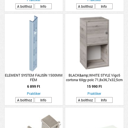
A bolthoz
Info
A bolthoz
Info
ELEMENT SYSTEM FALISÍN 1500MM
BLACK&amp;WHITE STYLE Vigo5
FÉM
cortona tölgy polc 71,8x36,7x32,5cm
6 899 Ft
15 990 Ft
Praktiker
Praktiker
A bolthoz
Info
A bolthoz
Info