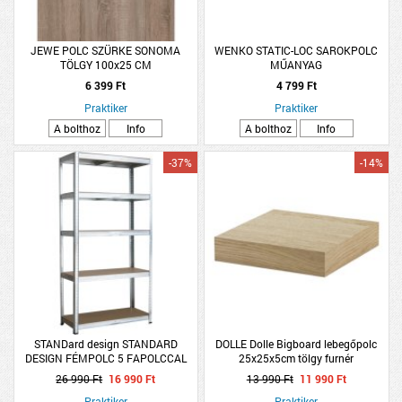
JEWE POLC SZÜRKE SONOMA
WENKO STATIC-LOC SAROKPOLC
TÖLGY 100x25 CM
MŰANYAG
6 399 Ft
4 799 Ft
Praktiker
Praktiker
A bolthoz
Info
A bolthoz
Info
-37%
-14%
STANDard design STANDARD
DOLLE Dolle Bigboard lebegőpolc
DESIGN FÉMPOLC 5 FAPOLCCAL
25x25x5cm tölgy furnér
HORGANYZOTT TEHERB:175
26 990 Ft
16 990 Ft
13 990 Ft
11 990 Ft
KG/POLC, ÖSSZTB: 875 KG
180X90X45 CM
Praktiker
Praktiker