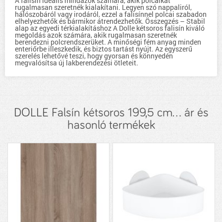
A falisín ideális mindazok számára, akik polcaikat
rugalmasan szeretnék kialakítani. Legyen szó nappaliról,
hálószobáról vagy irodáról, ezzel a falisínnel polcai szabadon
elhelyezhetők és bármikor átrendezhetők. Összegzés – Stabil
alap az egyedi térkialakításhoz A Dolle kétsoros falisín kiváló
megoldás azok számára, akik rugalmasan szeretnék
berendezni polcrendszerüket. A minőségi fém anyag minden
enteriőrbe illeszkedik, és biztos tartást nyújt. Az egyszerű
szerelés lehetővé teszi, hogy gyorsan és könnyedén
megvalósítsa új lakberendezési ötleteit.
DOLLE Falsín kétsoros 199,5 cm... ár és
hasonló termékek