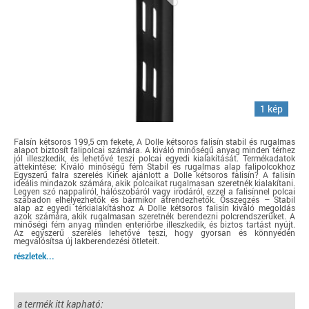
1 kép
Falsín kétsoros 199,5 cm fekete, A Dolle kétsoros falisín stabil és rugalmas
alapot biztosít falipolcai számára. A kiváló minőségű anyag minden térhez
jól illeszkedik, és lehetővé teszi polcai egyedi kialakítását. Termékadatok
áttekintése: Kiváló minőségű fém Stabil és rugalmas alap falipolcokhoz
Egyszerű falra szerelés Kinek ajánlott a Dolle kétsoros falisín? A falisín
ideális mindazok számára, akik polcaikat rugalmasan szeretnék kialakítani.
Legyen szó nappaliról, hálószobáról vagy irodáról, ezzel a falisínnel polcai
szabadon elhelyezhetők és bármikor átrendezhetők. Összegzés – Stabil
alap az egyedi térkialakításhoz A Dolle kétsoros falisín kiváló megoldás
azok számára, akik rugalmasan szeretnék berendezni polcrendszerüket. A
minőségi fém anyag minden enteriőrbe illeszkedik, és biztos tartást nyújt.
Az egyszerű szerelés lehetővé teszi, hogy gyorsan és könnyedén
megvalósítsa új lakberendezési ötleteit.
részletek...
a termék itt kapható: