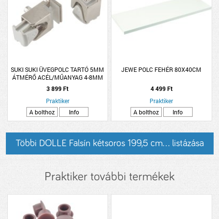
SUKI SUKI ÜVEGPOLC TARTÓ 5MM
JEWE POLC FEHÉR 80X40CM
ÁTMÉRŐ ACÉL/MŰANYAG 4-8MM
4DB/CSOMAG
3 899 Ft
4 499 Ft
Praktiker
Praktiker
A bolthoz
Info
A bolthoz
Info
Többi DOLLE Falsín kétsoros 199,5 cm... listázása
Praktiker további termékek