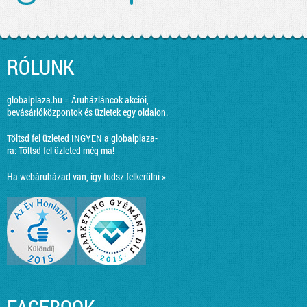
RÓLUNK
globalplaza.hu = Áruházláncok akciói,
bevásárlóközpontok és üzletek egy oldalon.
Töltsd fel üzleted INGYEN a globalplaza-
ra:
Töltsd fel üzleted még ma!
Ha webáruházad van, így tudsz felkerülni »