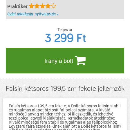
Praktiker
üzlet adatlapja, nyitvatartás »
Teljes ár
3 299
Ft
Irány a bolt
Falsín kétsoros 199,5 cm fekete jellemzők
Falsín kétsoros 199,5 cm fekete, A Dolle kétsoros falisín stabil
és rugalmas alapot biztosít falipolcai számára. A kiváló
minőségű anyag minden térhez jól illeszkedik, és lehetővé
teszi polcai egyedi kialakítását. Termékadatok áttekintése:
Kiváló minőségű fém Stabil és rugalmas alap falipolcokhoz
Egyszerű falra szerelés Kinek ajánlott a Dolle kétsoros falisín?