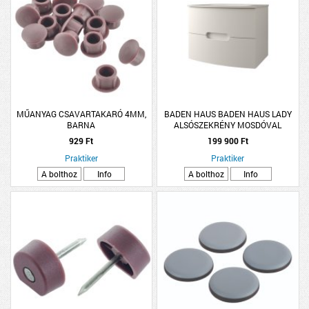
MŰANYAG CSAVARTAKARÓ 4MM,
BADEN HAUS BADEN HAUS LADY
BARNA
ALSÓSZEKRÉNY MOSDÓVAL
75X56,7X51,5CM, MATT FEHÉR,
929 Ft
199 900 Ft
FÜGGESZTETT, 2 FIÓK
Praktiker
Praktiker
A bolthoz
Info
A bolthoz
Info