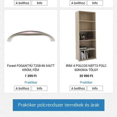
A bolthoz
Info
A bolthoz
Info
Forest FOGANTYÚ T258-96 MATT
IRIM 4 POLCOS NEFT3 POLC
KRÓM, FÉM
SONOMA TÖLGY
1 399 Ft
35 990 Ft
Praktiker
Praktiker
A bolthoz
Info
A bolthoz
Info
Praktiker polcrendszer termékek és árak