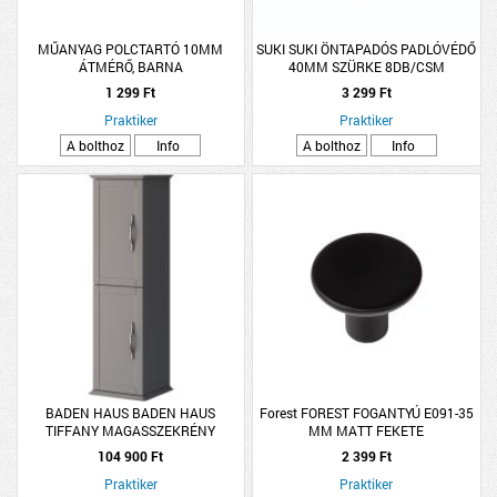
MŰANYAG POLCTARTÓ 10MM
SUKI SUKI ÖNTAPADÓS PADLÓVÉDŐ
ÁTMÉRŐ, BARNA
40MM SZÜRKE 8DB/CSM
1 299 Ft
3 299 Ft
Praktiker
Praktiker
A bolthoz
Info
A bolthoz
Info
BADEN HAUS BADEN HAUS
Forest FOREST FOGANTYÚ E091-35
TIFFANY MAGASSZEKRÉNY
MM MATT FEKETE
34X114X32CM VILÁGOSSZÜRKE 2
104 900 Ft
2 399 Ft
AJTÓ FÜGGESZTETT
Praktiker
Praktiker