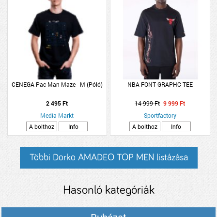
CENEGA Pac-Man Maze - M (Póló)
NBA FONT GRAPHC TEE
2 495 Ft
14 999 Ft
9 999 Ft
Media Markt
Sportfactory
A bolthoz
Info
A bolthoz
Info
Többi Dorko AMADEO TOP MEN listázása
Hasonló kategóriák