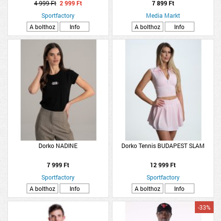
4 999 Ft
2 999 Ft
7 899 Ft
Sportfactory
Media Markt
A bolthoz
Info
A bolthoz
Info
Dorko NADINE
Dorko Tennis BUDAPEST SLAM
7 999 Ft
12 999 Ft
Sportfactory
Sportfactory
A bolthoz
Info
A bolthoz
Info
-33%