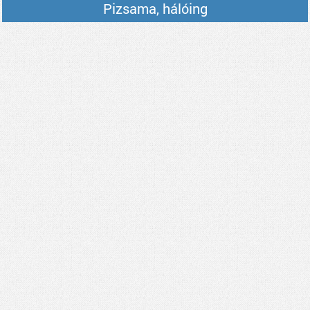
Pizsama, hálóing