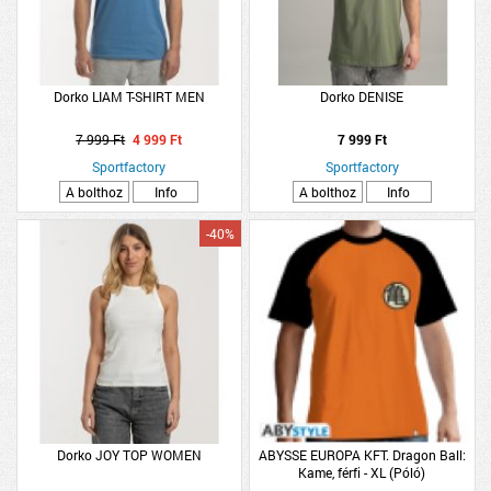
Dorko LIAM T-SHIRT MEN
Dorko DENISE
7 999 Ft
4 999 Ft
7 999 Ft
Sportfactory
Sportfactory
A bolthoz
Info
A bolthoz
Info
-40%
Dorko JOY TOP WOMEN
ABYSSE EUROPA KFT. Dragon Ball:
Kame, férfi - XL (Póló)