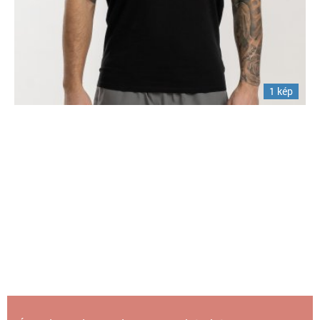
1 kép