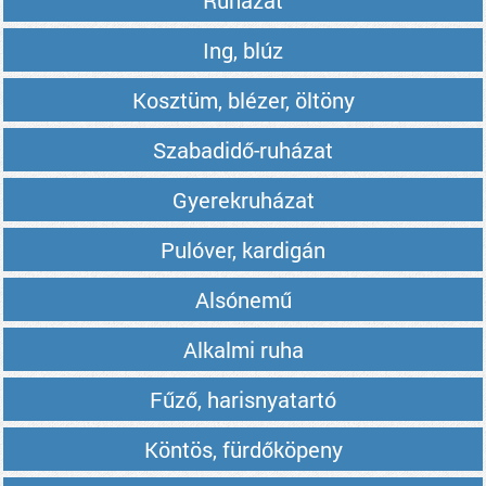
Ruházat
Ing, blúz
Kosztüm, blézer, öltöny
Szabadidő-ruházat
Gyerekruházat
Pulóver, kardigán
Alsónemű
Alkalmi ruha
Fűző, harisnyatartó
Köntös, fürdőköpeny