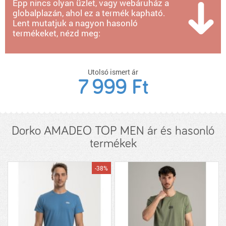
Épp nincs olyan üzlet, vagy webáruház a
globalplazán, ahol ez a termék kapható.
Lent mutatjuk a nagyon hasonló
termékeket, nézd meg:
Utolsó ismert ár
7 999 Ft
Dorko AMADEO TOP MEN ár és hasonló
termékek
-38%