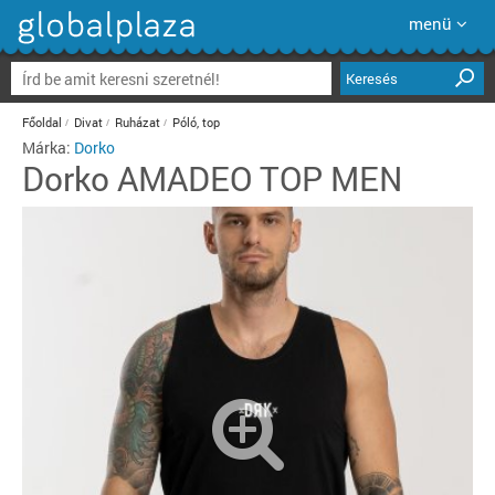
menü
Keresés
Főoldal
Divat
Ruházat
Póló, top
Márka:
Dorko
Dorko
AMADEO TOP MEN