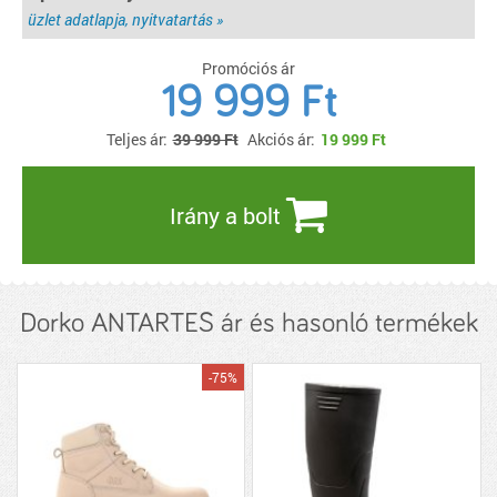
üzlet adatlapja, nyitvatartás »
Promóciós ár
19 999 Ft
Teljes ár:
39 999 Ft
Akciós ár:
19 999
Ft
Irány a bolt
Dorko ANTARTES ár és hasonló termékek
-75%