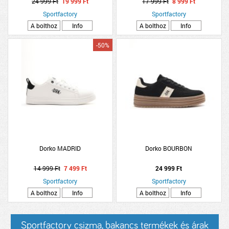
24 999 Ft
19 999 Ft
17 999 Ft
8 999 Ft
Sportfactory
Sportfactory
A bolthoz
Info
A bolthoz
Info
-50%
Dorko MADRID
Dorko BOURBON
14 999 Ft
7 499 Ft
24 999 Ft
Sportfactory
Sportfactory
A bolthoz
Info
A bolthoz
Info
Sportfactory csizma, bakancs termékek és árak