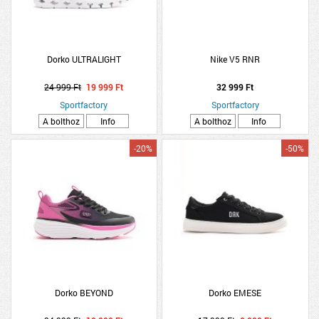
Dorko ULTRALIGHT
Nike V5 RNR
24 999 Ft
19 999 Ft
32 999 Ft
Sportfactory
Sportfactory
A bolthoz
Info
A bolthoz
Info
-20%
-50%
Dorko BEYOND
Dorko EMESE