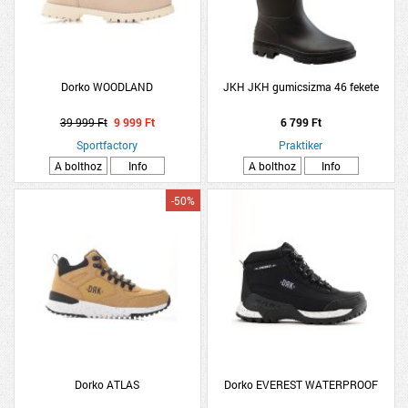
Dorko WOODLAND
JKH JKH gumicsizma 46 fekete
39 999 Ft
9 999 Ft
6 799 Ft
Sportfactory
Praktiker
A bolthoz
Info
A bolthoz
Info
-50%
Dorko ATLAS
Dorko EVEREST WATERPROOF