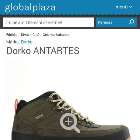
menü
Keresés
Főoldal
Divat
Cipő
Csizma, bakancs
Márka:
Dorko
Dorko
ANTARTES