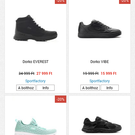
-20%
-20%
Dorko EVEREST
Dorko VIBE
34 999 Ft
27 999 Ft
19 999 Ft
15 999 Ft
Sportfactory
Sportfactory
A bolthoz
Info
A bolthoz
Info
-20%