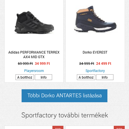
Adidas PERFORMANCE TERREX
Dorko EVEREST
AX4 MID GTX
69 999 Ft
34 999 Ft
34 999 Ft
24 499 Ft
Playersroom
Sportfactory
A bolthoz
Info
A bolthoz
Info
Többi Dorko ANTARTES listázása
Sportfactory további termékek