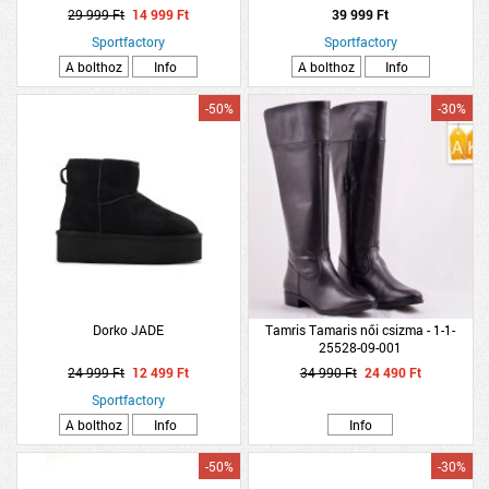
29 999 Ft
14 999 Ft
39 999 Ft
Sportfactory
Sportfactory
A bolthoz
Info
A bolthoz
Info
-50%
-30%
Dorko JADE
Tamris Tamaris női csizma - 1-1-
25528-09-001
24 999 Ft
12 499 Ft
34 990 Ft
24 490 Ft
Sportfactory
A bolthoz
Info
Info
-50%
-30%