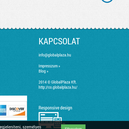
KAPCSOLAT
info@globalplaza.hu
Impresszum »
Blog »
2014 © GlobalPlaza Kft.
http://co.globalplaza.hu/
Responsive design
egjeleníteni, személyes
Elfogadom