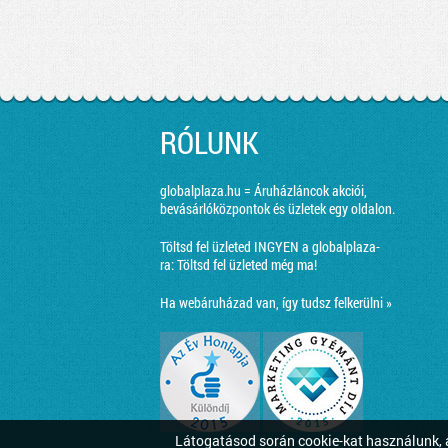
RÓLUNK
globalplaza.hu = Áruházláncok akciói,
bevásárlóközpontok és üzletek egy oldalon.
Töltsd fel üzleted INGYEN a globalplaza-
ra:
Töltsd fel üzleted még ma!
Ha webáruházad van, így tudsz felkerülni »
Látogatásod során cookie-kat használunk, a