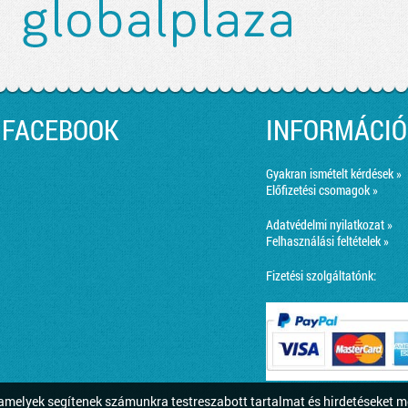
FACEBOOK
INFORMÁCIÓ
Gyakran ismételt kérdések »
Előfizetési csomagok »
Adatvédelmi nyilatkozat »
Felhasználási feltételek »
Fizetési szolgáltatónk:
melyek segítenek számunkra testreszabott tartalmat és hirdetéseket m