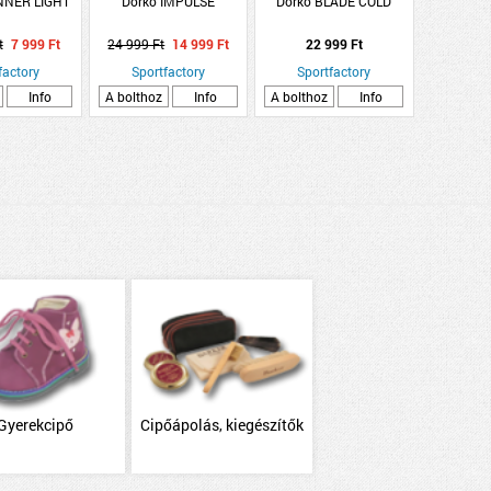
NNER LIGHT
Dorko IMPULSE
Dorko BLADE COLD
t
7 999 Ft
24 999 Ft
14 999 Ft
22 999 Ft
factory
Sportfactory
Sportfactory
Info
A bolthoz
Info
A bolthoz
Info
Gyerekcipő
Cipőápolás, kiegészítők