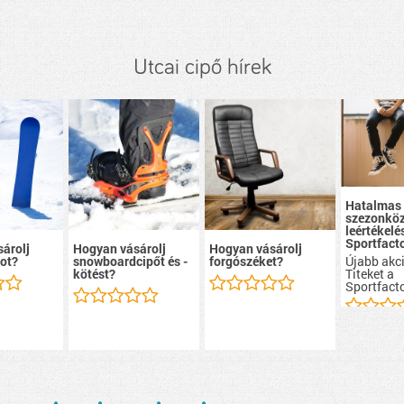
Utcai cipő hírek
Hatalmas
szezonköz
leértékelé
Sportfacto
árolj
Hogyan vásárolj
Hogyan vásárolj
Újabb akci
ot?
snowboardcipőt és -
forgószéket?
Titeket a
kötést?
Sportfacto