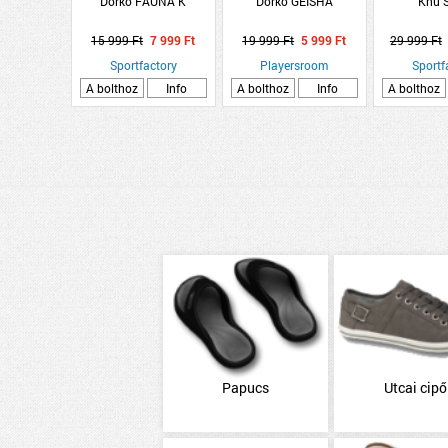
Dorko FAUNA K
Dorko GEISHA
Knu 
15 999 Ft
7 999 Ft
19 999 Ft
5 999 Ft
29 999 Ft
Sportfactory
Playersroom
Sportf
A bolthoz
Info
A bolthoz
Info
A bolthoz
Papucs
Utcai cipő