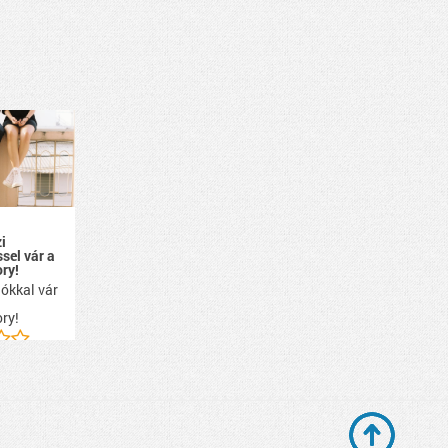
i
ssel vár a
ry!
ókkal vár
ry!