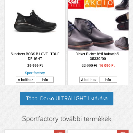
Skechers BOBS B LOVE - TRUE
Rieker Rieker férfi bokacipő -
DELIGHT
35330/00
29 999 Ft
22 990 Ft
16 090 Ft
Sportfactory
A bolthoz
Info
A bolthoz
Info
Többi Dorko ULTRALIGHT listázása
Sportfactory további termékek