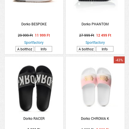
Dorko BESPOKE
Dorko PHANTOM
29 999 Ft
11 999 Ft
27 999 Ft
12 499 Ft
Sportfactory
Sportfactory
A bolthoz
Info
A bolthoz
Info
-43%
Dorko RACER
Dorko CHROMA K