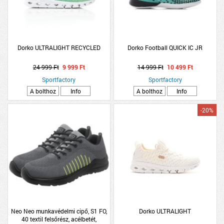
Dorko ULTRALIGHT RECYCLED
Dorko Football QUICK IC JR
24 999 Ft
9 999 Ft
14 999 Ft
10 499 Ft
Sportfactory
Sportfactory
A bolthoz
Info
A bolthoz
Info
-20%
Neo Neo munkavédelmi cipő, S1 FO,
Dorko ULTRALIGHT
40 textil felsőrész, acélbetét,