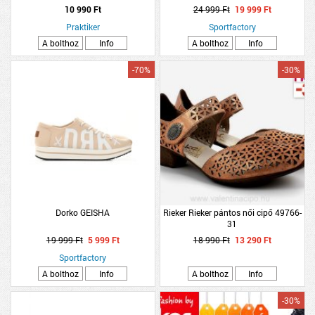
csúszásmentes talp
10 990 Ft
24 999 Ft
19 999 Ft
Praktiker
Sportfactory
A bolthoz
Info
A bolthoz
Info
-70%
-30%
Dorko GEISHA
Rieker Rieker pántos női cipő 49766-
31
19 999 Ft
5 999 Ft
18 990 Ft
13 290 Ft
Sportfactory
A bolthoz
Info
A bolthoz
Info
-30%