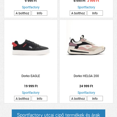
9 999 Ft
6 999 Ft
3 999 Ft
Sportfactory
Sportfactory
A bolthoz
Info
A bolthoz
Info
Dorko EAGLE
Dorko HELGA 200
19 999 Ft
24 999 Ft
Sportfactory
Sportfactory
A bolthoz
Info
A bolthoz
Info
Sportfactory utcai cipő termékek és árak