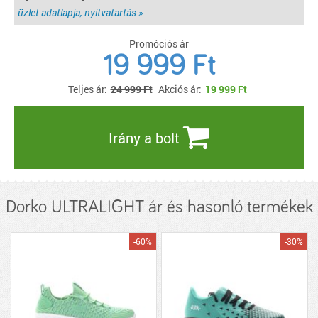
üzlet adatlapja, nyitvatartás »
Promóciós ár
19 999 Ft
Teljes ár:
24 999 Ft
Akciós ár:
19 999
Ft
Irány a bolt
Dorko ULTRALIGHT ár és hasonló termékek
-60%
-30%