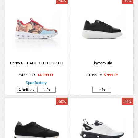
-40%
-70%
Dorko ULTRALIGHT BOTTICELLI
Kincsem Dia
24 999 Ft
14 999 Ft
19 999 Ft
5 999 Ft
Sportfactory
A bolthoz
Info
Info
-60%
-55%