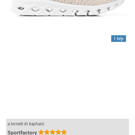
1 kép
a termék itt kapható:
Sportfactory