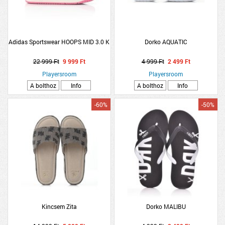
Adidas Sportswear HOOPS MID 3.0 K
Dorko AQUATIC
22 999 Ft
9 999 Ft
4 999 Ft
2 499 Ft
Playersroom
Playersroom
A bolthoz
Info
A bolthoz
Info
-60%
-50%
Kincsem Zita
Dorko MALIBU