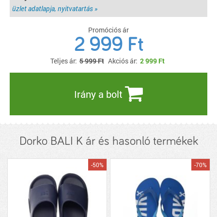
üzlet adatlapja, nyitvatartás »
Promóciós ár
2 999 Ft
Teljes ár:
5 999 Ft
Akciós ár:
2 999
Ft
Irány a bolt
Dorko BALI K ár és hasonló termékek
-50%
-70%