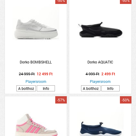
-50%
-50%
Dorko BOMBSHELL
Dorko AQUATIC
24 999 Ft
12 499 Ft
4 999 Ft
2 499 Ft
Playersroom
Playersroom
A bolthoz
Info
A bolthoz
Info
-57%
-50%