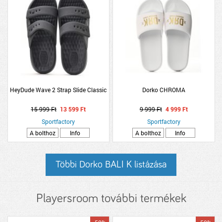
HeyDude Wave 2 Strap Slide Classic
Dorko CHROMA
15 999 Ft
13 599 Ft
9 999 Ft
4 999 Ft
Sportfactory
Sportfactory
A bolthoz
Info
A bolthoz
Info
Többi Dorko BALI K listázása
Playersroom további termékek