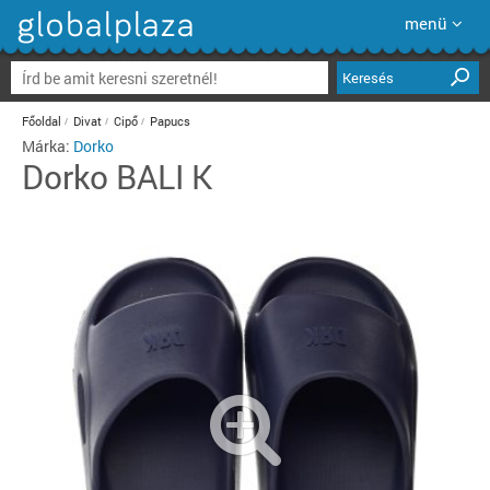
menü
Keresés
Főoldal
Divat
Cipő
Papucs
Márka:
Dorko
Dorko
BALI K