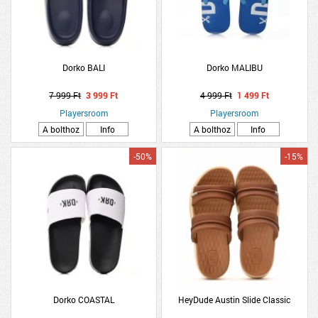
Dorko BALI
Dorko MALIBU
7 999 Ft
3 999 Ft
4 999 Ft
1 499 Ft
Playersroom
Playersroom
A bolthoz
Info
A bolthoz
Info
-50%
-15%
Dorko COASTAL
HeyDude Austin Slide Classic