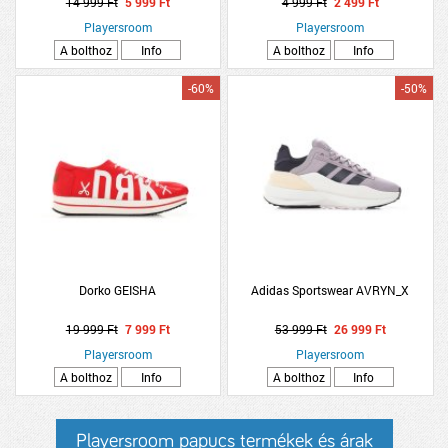
14 999 Ft
5 999 Ft
4 999 Ft
2 499 Ft
Playersroom
Playersroom
A bolthoz
Info
A bolthoz
Info
-60%
-50%
Dorko GEISHA
Adidas Sportswear AVRYN_X
19 999 Ft
7 999 Ft
53 999 Ft
26 999 Ft
Playersroom
Playersroom
A bolthoz
Info
A bolthoz
Info
Playersroom papucs termékek és árak