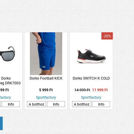
-20%
 Dorko
Dorko Football KICK
Dorko SWITCH K COLD
eg DRK7003
C1
99 Ft
5 999 Ft
14 999 Ft
11 999 Ft
factory
Sportfactory
Sportfactory
Info
A bolthoz
Info
A bolthoz
Info