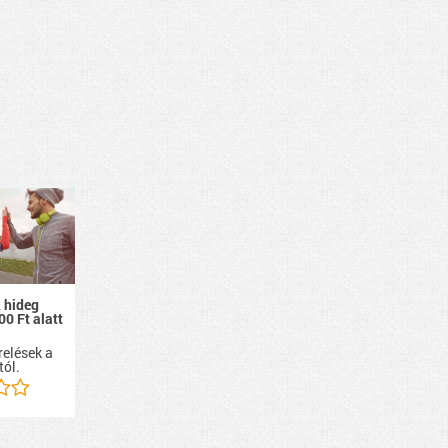
 hideg
00 Ft alatt
relések a
tól.