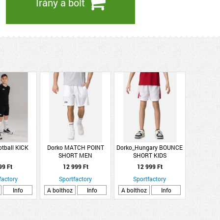
Irány a bolt
tball KICK
Dorko MATCH POINT
Dorko_Hungary BOUNCE
SHORT MEN
SHORT KIDS
99 Ft
12 999 Ft
12 999 Ft
factory
Sportfactory
Sportfactory
Info
A bolthoz
Info
A bolthoz
Info