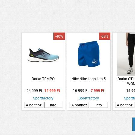
-40%
-53%
Dorko TEMPO
Nike Nike Logo Lap 5
Dorko OTI
WO
24 999 Ft
14 999 Ft
16 999 Ft
7 999 Ft
15 9
Sportfactory
Sportfactory
Sportf
A bolthoz
Info
A bolthoz
Info
A bolthoz