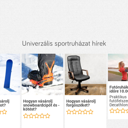
Univerzális sportruházat hírek
Futóruhák
időre 10.0
Praktikus
futófelsze
árolj
Hogyan vásárolj
Hogyan vásárolj
Decathlon
ot?
snowboardcipőt és -
forgószéket?
kötést?