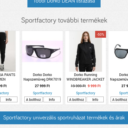
Többi Dorko DEAN listázása
Sportfactory további termékek
-50%
LIA PANTS
Dorko Dorko
Dorko Running
Dorko
MEN
Napszemüveg DRK7019
WINDBREAKER JACKET
Napszemüv
C1
W
99 Ft
27 999 Ft
19 999 Ft
9 999 Ft
27 9
actory
Sportfactory
Sportfactory
Sport
Info
A bolthoz
Info
A bolthoz
Info
A bolthoz
Sportfactory univerzális sportruházat termékek és árak