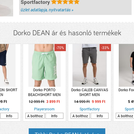
Sportfactory
üzlet adatlapja, nyitvatartás »
Dorko DEAN ár és hasonló termékek
-70%
-33%
TON SHORT
Dorko PORTO
Dorko CALEB CANVAS
Dorko Foo
EN
BEACHSHORT MEN
SHORT MEN
99 Ft
12 999 Ft
3 899 Ft
14 999 Ft
9 999 Ft
5 4
actory
Playersroom
Sportfactory
Sport
Info
A bolthoz
Info
A bolthoz
Info
A bolthoz