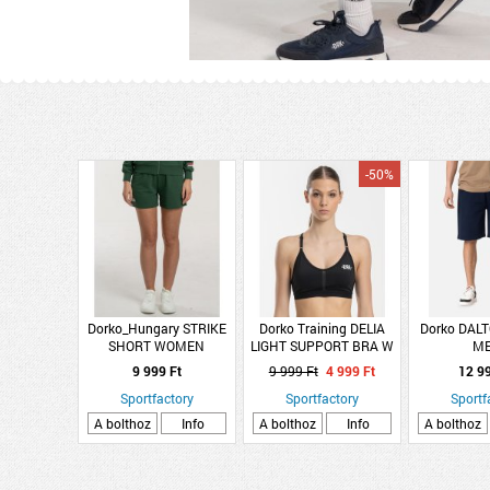
-50%
Dorko_Hungary STRIKE
Dorko Training DELIA
Dorko DAL
SHORT WOMEN
LIGHT SUPPORT BRA W
M
9 999 Ft
9 999 Ft
4 999 Ft
12 9
Sportfactory
Sportfactory
Sportf
A bolthoz
Info
A bolthoz
Info
A bolthoz