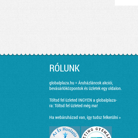
RÓLUNK
globalplaza.hu = Áruházláncok akciói,
bevásárlóközpontok és üzletek egy oldalon.
Töltsd fel üzleted INGYEN a globalplaza-
ra:
Töltsd fel üzleted még ma!
Ha webáruházad van, így tudsz felkerülni »