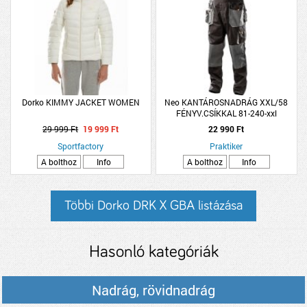
Dorko KIMMY JACKET WOMEN
Neo KANTÁROSNADRÁG XXL/58
FÉNYV.CSÍKKAL 81-240-xxl
29 999 Ft
19 999 Ft
22 990 Ft
Sportfactory
Praktiker
A bolthoz
Info
A bolthoz
Info
Többi Dorko DRK X GBA listázása
Hasonló kategóriák
Nadrág, rövidnadrág