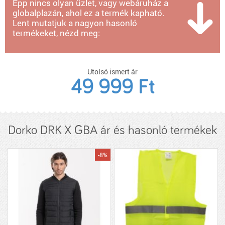
Épp nincs olyan üzlet, vagy webáruház a
globalplazán, ahol ez a termék kapható.
Lent mutatjuk a nagyon hasonló
termékeket, nézd meg:
Utolsó ismert ár
49 999 Ft
Dorko DRK X GBA ár és hasonló termékek
-8%