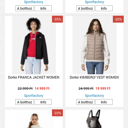
Sportfactory
Sportfactory
A bolthoz
Info
A bolthoz
Info
-35%
-20%
Dorko FRANCA JACKET WOMEN
Dorko KIMBERLY VEST WOMEN
22 999 Ft
14 999 Ft
24 999 Ft
19 999 Ft
Sportfactory
Sportfactory
A bolthoz
Info
A bolthoz
Info
-33%