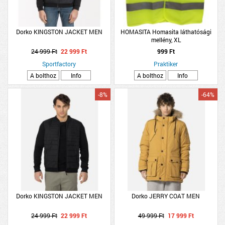
Dorko KINGSTON JACKET MEN
HOMASITA Homasita láthatósági
mellény, XL
24 999 Ft
22 999 Ft
999 Ft
Sportfactory
Praktiker
A bolthoz
Info
A bolthoz
Info
-8%
-64%
Dorko KINGSTON JACKET MEN
Dorko JERRY COAT MEN
24 999 Ft
22 999 Ft
49 999 Ft
17 999 Ft