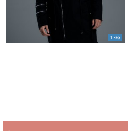
1 kép