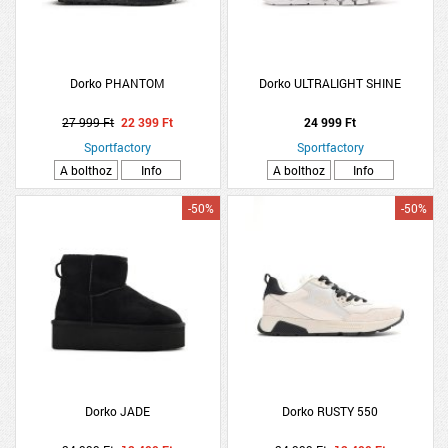
Dorko PHANTOM
Dorko ULTRALIGHT SHINE
27 999 Ft
22 399 Ft
24 999 Ft
Sportfactory
Sportfactory
A bolthoz
Info
A bolthoz
Info
-50%
-50%
Dorko JADE
Dorko RUSTY 550