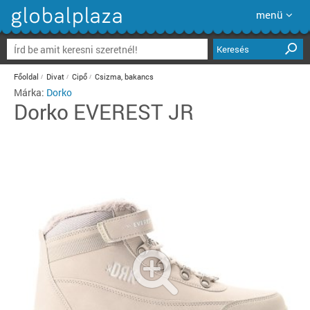
menü
Keresés
Főoldal
Divat
Cipő
Csizma, bakancs
Márka:
Dorko
Dorko
EVEREST JR