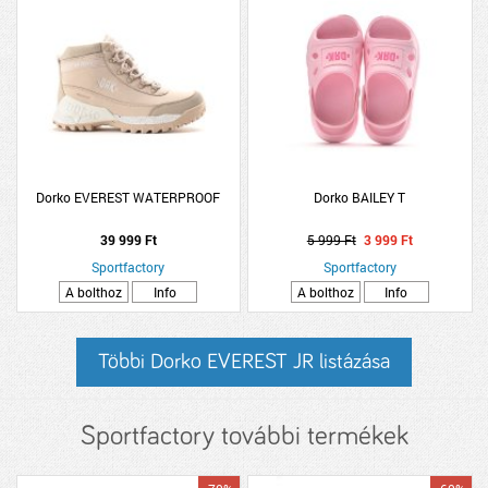
Dorko EVEREST WATERPROOF
Dorko BAILEY T
39 999 Ft
5 999 Ft
3 999 Ft
Sportfactory
Sportfactory
A bolthoz
Info
A bolthoz
Info
Többi Dorko EVEREST JR listázása
Sportfactory további termékek