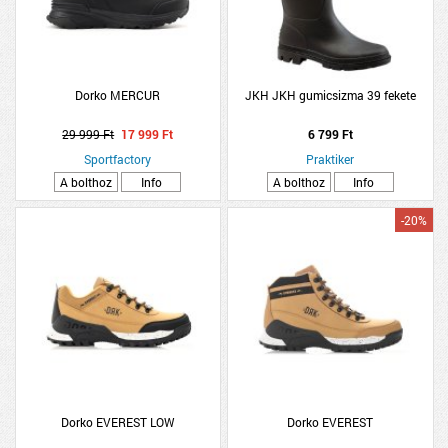
Dorko MERCUR
JKH JKH gumicsizma 39 fekete
29 999 Ft
17 999 Ft
6 799 Ft
Sportfactory
Praktiker
A bolthoz
Info
A bolthoz
Info
-20%
Dorko EVEREST LOW
Dorko EVEREST