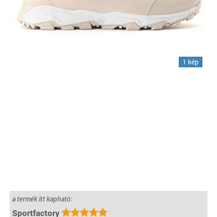
1 kép
a termék itt kapható:
Sportfactory