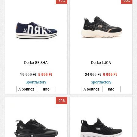
-70%
-60%
Dorko GEISHA
Dorko LUCA
19 999 Ft
5 999 Ft
24 999 Ft
9 999 Ft
Sportfactory
Sportfactory
A bolthoz
Info
A bolthoz
Info
-20%