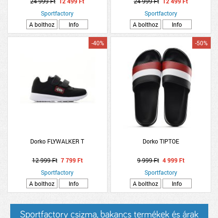
24 999 Ft
12 499 Ft
24 999 Ft
12 499 Ft
Sportfactory
Sportfactory
A bolthoz
Info
A bolthoz
Info
-40%
-50%
Dorko FLYWALKER T
Dorko TIPTOE
12 999 Ft
7 799 Ft
9 999 Ft
4 999 Ft
Sportfactory
Sportfactory
A bolthoz
Info
A bolthoz
Info
Sportfactory csizma, bakancs termékek és árak