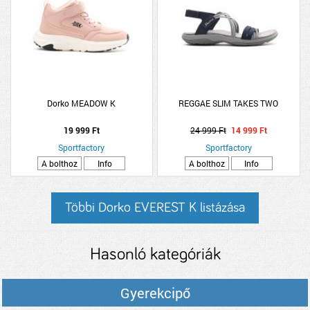
Dorko MEADOW K
REGGAE SLIM TAKES TWO
19 999 Ft
24 999 Ft
14 999 Ft
Sportfactory
Sportfactory
A bolthoz
Info
A bolthoz
Info
Többi Dorko EVEREST K listázása
Hasonló kategóriák
Gyerekcipő