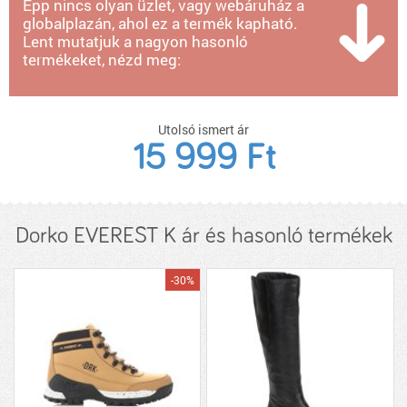
Épp nincs olyan üzlet, vagy webáruház a
globalplazán, ahol ez a termék kapható.
Lent mutatjuk a nagyon hasonló
termékeket, nézd meg:
Utolsó ismert ár
15 999 Ft
Dorko EVEREST K ár és hasonló termékek
-30%