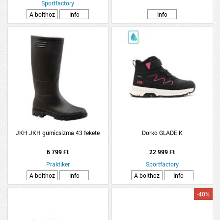
Sportfactory
A bolthoz
Info
Info
JKH JKH gumicsizma 43 fekete
Dorko GLADE K
6 799 Ft
22 999 Ft
Praktiker
Sportfactory
A bolthoz
Info
A bolthoz
Info
-40%