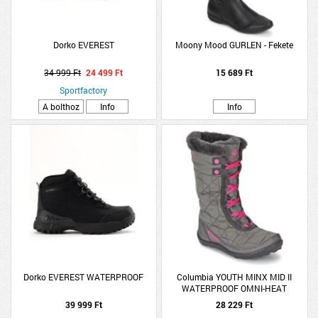
Dorko EVEREST
Moony Mood GURLEN - Fekete
34 999 Ft
24 499 Ft
15 689 Ft
Sportfactory
A bolthoz
Info
Info
Dorko EVEREST WATERPROOF
Columbia YOUTH MINX MID II
WATERPROOF OMNI-HEAT
39 999 Ft
28 229 Ft