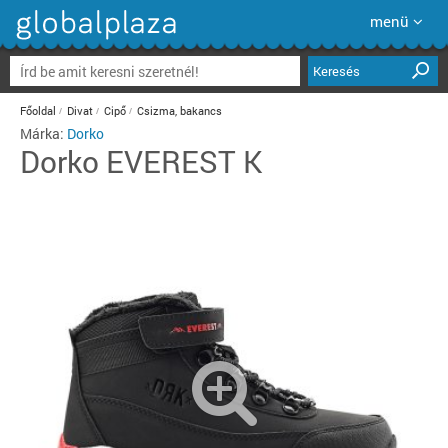
menü
Keresés
Főoldal
Divat
Cipő
Csizma, bakancs
Márka:
Dorko
Dorko
EVEREST K