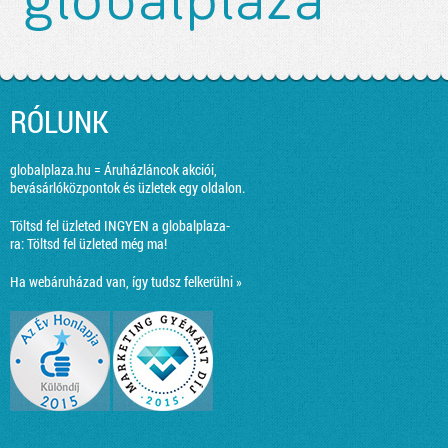
RÓLUNK
globalplaza.hu = Áruházláncok akciói,
bevásárlóközpontok és üzletek egy oldalon.
Töltsd fel üzleted INGYEN a globalplaza-
ra:
Töltsd fel üzleted még ma!
Ha webáruházad van, így tudsz felkerülni »