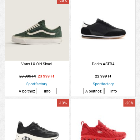
-20%
Vans LX Old Skool
Dorko ASTRA
29 999 Ft
23 999 Ft
22 999 Ft
Sportfactory
Sportfactory
A bolthoz
Info
A bolthoz
Info
-13%
-20%