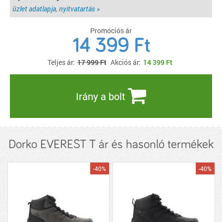
üzlet adatlapja, nyitvatartás »
Promóciós ár
14 399 Ft
Teljes ár:
17 999 Ft
Akciós ár:
14 399
Ft
Irány a bolt
Dorko EVEREST T ár és hasonló termékek
-40%
-40%