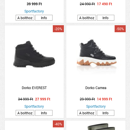
39 999 Ft
24 990 Ft
17 490 Ft
Sportfactory
A bolthoz
Info
A bolthoz
Info
-20%
-50%
Dorko EVEREST
Dorko Camea
34 999 Ft
27 999 Ft
29 999 Ft
14 999 Ft
Sportfactory
Sportfactory
A bolthoz
Info
A bolthoz
Info
-40%