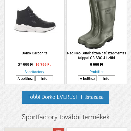
Dorko Carbonite
Neo Neo Gumicsizma csúszásmentes
talppal OB SRC 41 zöld
27 999 Ft
16 799 Ft
9 999 Ft
Sportfactory
Praktiker
A bolthoz
Info
A bolthoz
Info
Többi Dorko EVEREST T listázása
Sportfactory további termékek