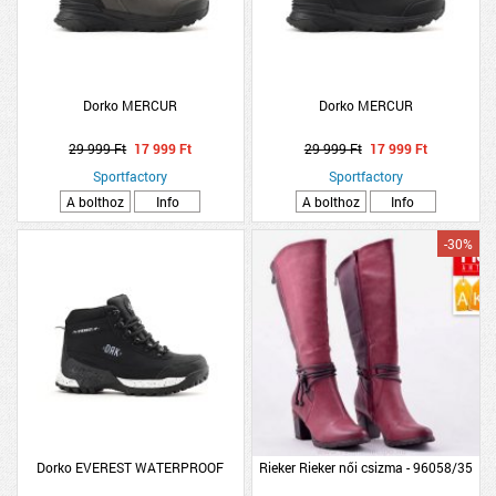
Dorko MERCUR
Dorko MERCUR
29 999 Ft
17 999 Ft
29 999 Ft
17 999 Ft
Sportfactory
Sportfactory
A bolthoz
Info
A bolthoz
Info
-30%
Dorko EVEREST WATERPROOF
Rieker Rieker női csizma - 96058/35