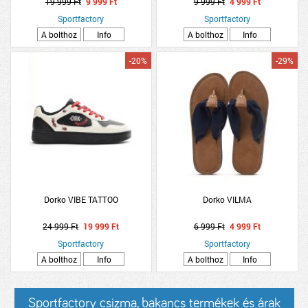
19 999 Ft
9 999 Ft
9 999 Ft
4 999 Ft
Sportfactory
Sportfactory
A bolthoz
Info
A bolthoz
Info
-20%
-29%
Dorko VIBE TATTOO
Dorko VILMA
24 999 Ft
19 999 Ft
6 999 Ft
4 999 Ft
Sportfactory
Sportfactory
A bolthoz
Info
A bolthoz
Info
Sportfactory csizma, bakancs termékek és árak