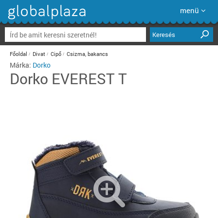
menü
Keresés
Főoldal
Divat
Cipő
Csizma, bakancs
Márka:
Dorko
Dorko
EVEREST T