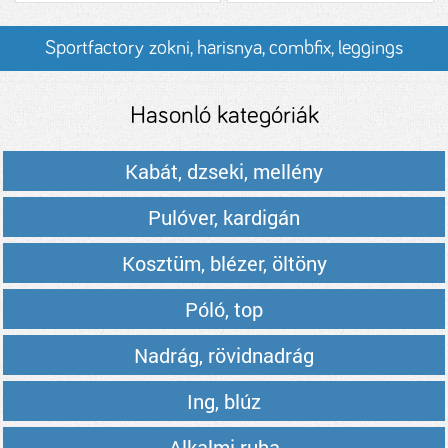
Sportfactory zokni, harisnya, combfix, leggings
termékek és árak
Hasonló kategóriák
Kabát, dzseki, mellény
Pulóver, kardigán
Kosztüm, blézer, öltöny
Póló, top
Nadrág, rövidnadrág
Ing, blúz
Alkalmi ruha