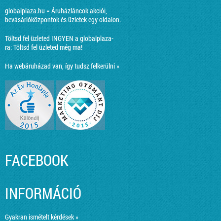
globalplaza.hu = Áruházláncok akciói,
bevásárlóközpontok és üzletek egy oldalon.
Töltsd fel üzleted INGYEN a globalplaza-
ra:
Töltsd fel üzleted még ma!
Ha webáruházad van, így tudsz felkerülni »
FACEBOOK
INFORMÁCIÓ
Gyakran ismételt kérdések »