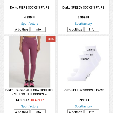
Dorko PIERE SOCKS 3 PAIRS
Dorko SPEEDY SOCKS 3 PAIRS
4 999 Ft
3 999 Ft
Sportfactory
Sportfactory
A bolthoz
Info
A bolthoz
Info
-30%
Dorko Training ALLEGRA HIGH RISE
Dorko SPEEDY SOCKS 3 PACK
7/8 LENGTH LEGGINGS W
14 999 Ft
10 499 Ft
3 999 Ft
Sportfactory
Sportfactory
A bolthoz
Info
A bolthoz
Info