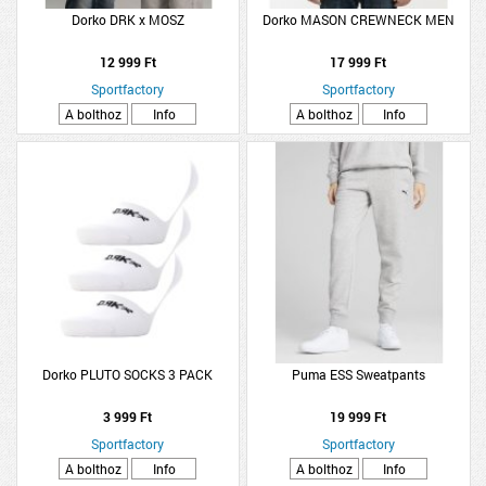
Dorko DRK x MOSZ
Dorko MASON CREWNECK MEN
12 999 Ft
17 999 Ft
Sportfactory
Sportfactory
A bolthoz
Info
A bolthoz
Info
Dorko PLUTO SOCKS 3 PACK
Puma ESS Sweatpants
3 999 Ft
19 999 Ft
Sportfactory
Sportfactory
A bolthoz
Info
A bolthoz
Info