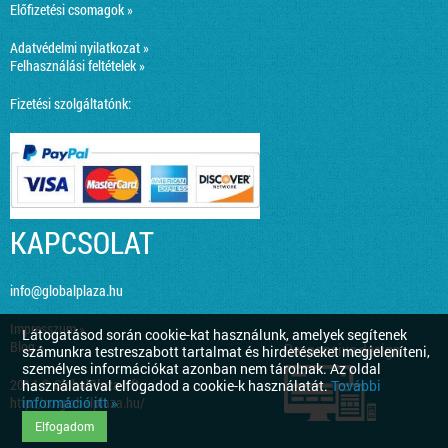
Előfizetési csomagok »
Adatvédelmi nyilatkozat »
Felhasználási feltételek »
Fizetési szolgáltatónk:
KAPCSOLAT
info@globalplaza.hu
Impresszum »
Látogatásod során cookie-kat használunk, amelyek segítenek
Blog »
Responsive design
számunkra testreszabott tartalmat és hirdetéseket megjeleníteni,
személyes információkat azonban nem tárolnak. Az oldal
2014 © GlobalPlaza Kft.
használatával elfogadod a cookie-k használatát.
További
információ itt »
http://co.globalplaza.hu/
Elfogadom