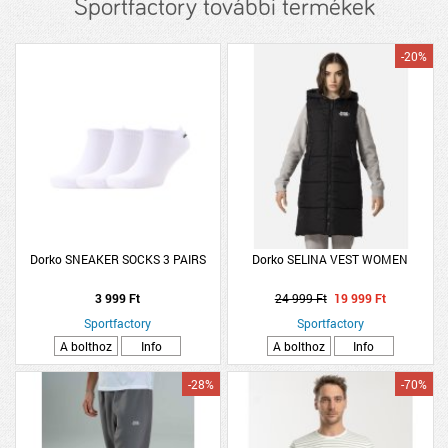
Sportfactory további termékek
-20%
Dorko SNEAKER SOCKS 3 PAIRS
Dorko SELINA VEST WOMEN
3 999 Ft
24 999 Ft
19 999 Ft
Sportfactory
Sportfactory
A bolthoz
Info
A bolthoz
Info
-28%
-70%