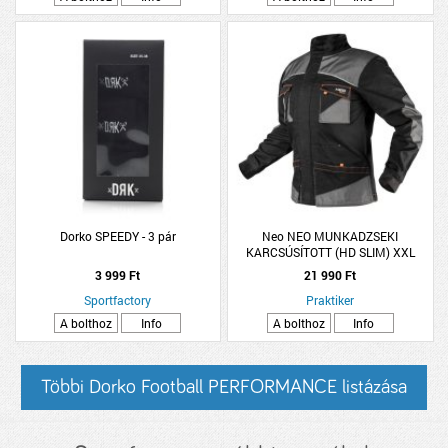
Dorko SPEEDY - 3 pár
Neo NEO MUNKADZSEKI
KARCSÚSÍTOTT (HD SLIM) XXL
285G/M2
3 999 Ft
21 990 Ft
Sportfactory
Praktiker
A bolthoz
Info
A bolthoz
Info
Többi Dorko Football PERFORMANCE listázása