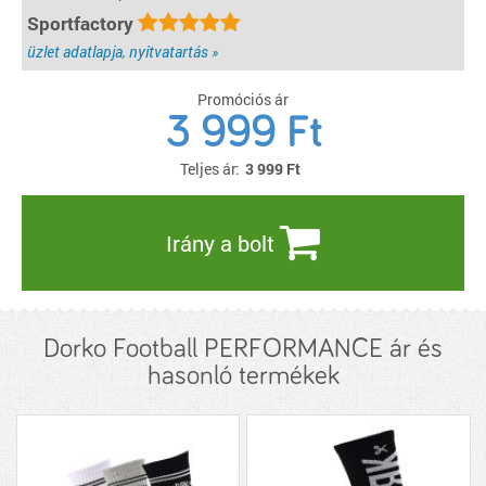
Sportfactory
üzlet adatlapja, nyitvatartás »
Promóciós ár
3 999 Ft
Teljes ár:
3 999
Ft
Irány a bolt
Dorko Football PERFORMANCE ár és
hasonló termékek