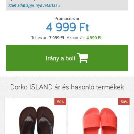
üzlet adatlapja, nyitvatartás »
Promóciós ár
4 999 Ft
Teljes ár:
7 999 Ft
Akciós ár:
4 999
Ft
Irány a bolt
Dorko ISLAND ár és hasonló termékek
-50%
-50%