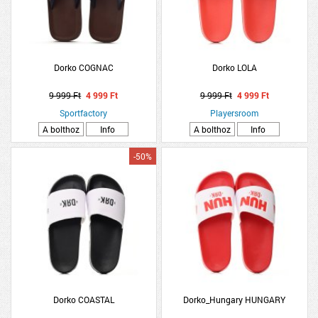
Dorko COGNAC
Dorko LOLA
9 999 Ft
4 999 Ft
9 999 Ft
4 999 Ft
Sportfactory
Playersroom
A bolthoz
Info
A bolthoz
Info
-50%
Dorko COASTAL
Dorko_Hungary HUNGARY