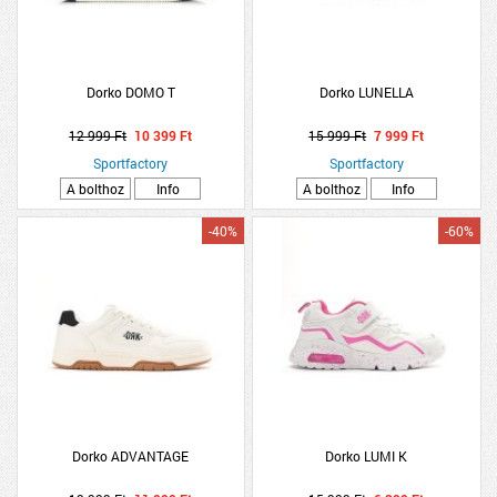
Dorko DOMO T
Dorko LUNELLA
12 999 Ft
10 399 Ft
15 999 Ft
7 999 Ft
Sportfactory
Sportfactory
A bolthoz
Info
A bolthoz
Info
-40%
-60%
Dorko ADVANTAGE
Dorko LUMI K