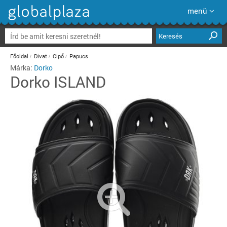
menü
Keresés
Főoldal
Divat
Cipő
Papucs
Márka:
Dorko
Dorko
ISLAND