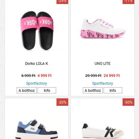
-29%
-17%
Dorko LOLA K
UNO LITE
6 999 Ft
4 999 Ft
29 999 Ft
24 999 Ft
Sportfactory
Sportfactory
A bolthoz
Info
A bolthoz
Info
-20%
-50%