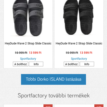
HeyDude Wave 2 Strap Slide Classic
HeyDude Wave 2 Strap Slide Classic
15 999 Ft
13 599 Ft
15 999 Ft
13 599 Ft
Sportfactory
Sportfactory
A bolthoz
Info
A bolthoz
Info
Többi Dorko ISLAND listázása
Sportfactory további termékek