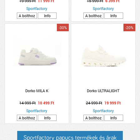
19 999 Ft
11 999 Ft
15 999 Ft
6 399 Ft
Sportfactory
Sportfactory
A bolthoz
Info
A bolthoz
Info
-30%
-20%
Dorko MILA K
Dorko ULTRALIGHT
14 999 Ft
10 499 Ft
24 999 Ft
19 999 Ft
Sportfactory
Sportfactory
A bolthoz
Info
A bolthoz
Info
Sportfactory papucs termékek és árak