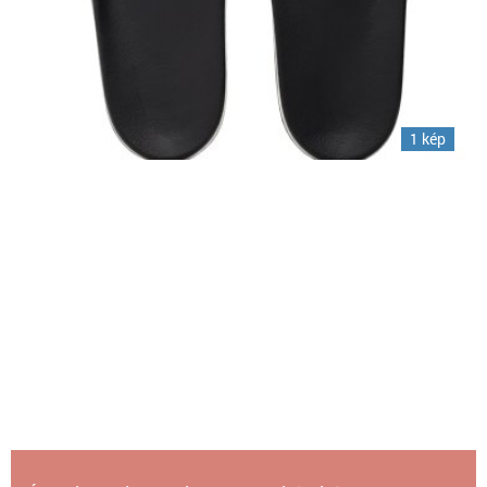
1 kép