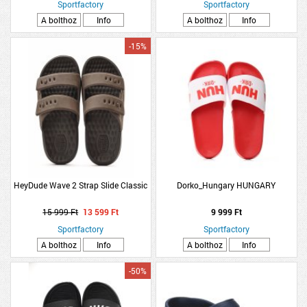
Sportfactory
Sportfactory
A bolthoz
Info
A bolthoz
Info
-15%
HeyDude Wave 2 Strap Slide Classic
Dorko_Hungary HUNGARY
15 999 Ft
13 599 Ft
9 999 Ft
Sportfactory
Sportfactory
A bolthoz
Info
A bolthoz
Info
-50%