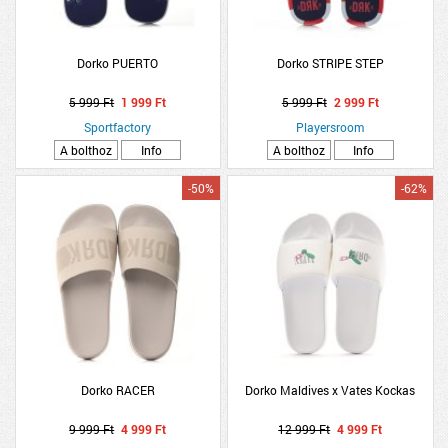
Dorko PUERTO
Dorko STRIPE STEP
5 999 Ft
1 999 Ft
5 999 Ft
2 999 Ft
Sportfactory
Playersroom
A bolthoz
Info
A bolthoz
Info
-50%
-62%
Dorko RACER
Dorko Maldives x Vates Kockas
9 999 Ft
4 999 Ft
12 999 Ft
4 999 Ft