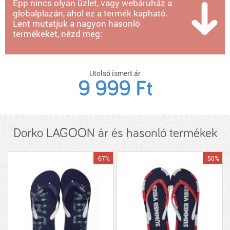
Épp nincs olyan üzlet, vagy webáruház a
globalplazán, ahol ez a termék kapható.
Lent mutatjuk a nagyon hasonló
termékeket, nézd meg:
Utolsó ismert ár
9 999 Ft
Dorko LAGOON ár és hasonló termékek
-67%
-50%