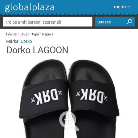
menü
Keresés
Főoldal
Divat
Cipő
Papucs
Márka:
Dorko
Dorko
LAGOON