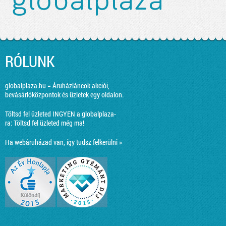
RÓLUNK
globalplaza.hu = Áruházláncok akciói,
bevásárlóközpontok és üzletek egy oldalon.
Töltsd fel üzleted INGYEN a globalplaza-
ra:
Töltsd fel üzleted még ma!
Ha webáruházad van, így tudsz felkerülni »