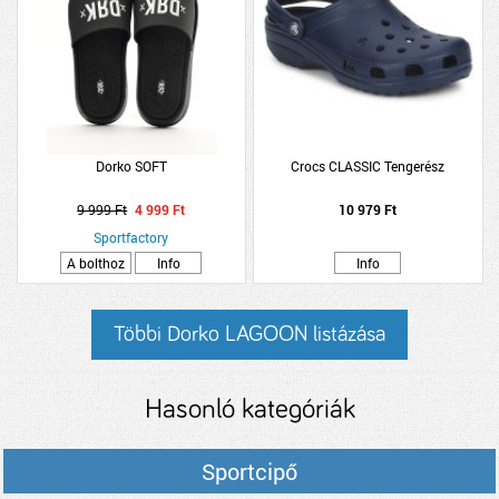
Dorko SOFT
Crocs CLASSIC Tengerész
9 999 Ft
4 999 Ft
10 979 Ft
Sportfactory
A bolthoz
Info
Info
Többi Dorko LAGOON listázása
Hasonló kategóriák
Sportcipő