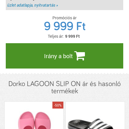
üzlet adatlapja, nyitvatartás »
Promóciós ár
9 999 Ft
Teljes ár:
9 999
Ft
Irány a bolt
Dorko LAGOON SLIP ON ár és hasonló
termékek
-50%