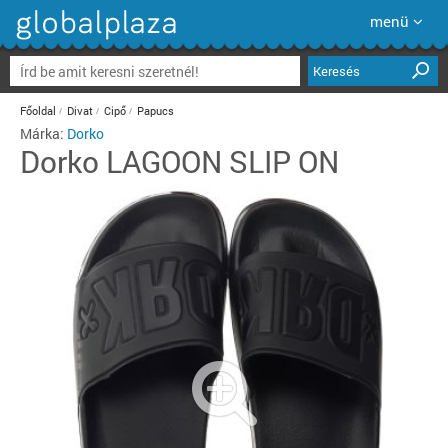
menü
Keresés
Főoldal
Divat
Cipő
Papucs
Márka:
Dorko
Dorko
LAGOON SLIP ON