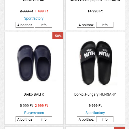
2 999 Ft
1 499 Ft
14 990 Ft
Sportfactory
A bolthoz
Info
A bolthoz
Info
-50%
Dorko BALI K
Dorko_Hungary HUNGARY
5 999 Ft
2 999 Ft
9 999 Ft
Playersroom
Sportfactory
A bolthoz
Info
A bolthoz
Info