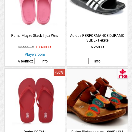
Puma Mayze Stack Injex Wns
Adidas PERFORMANCE DURAMO
SLIDE - Fekete
26 999 Ft
13 499 Ft
6 259 Ft
Playersroom
A bolthoz
Info
Info
-50%
Dorko OCEAN
Rieker Rieker papucs - 608R4/24