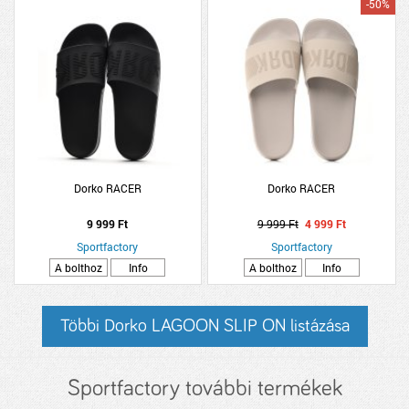
-50%
Dorko RACER
Dorko RACER
9 999 Ft
9 999 Ft
4 999 Ft
Sportfactory
Sportfactory
A bolthoz
Info
A bolthoz
Info
Többi Dorko LAGOON SLIP ON listázása
Sportfactory további termékek