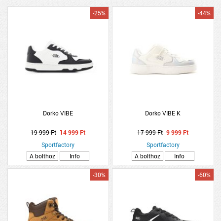
-25%
-44%
Dorko VIBE
Dorko VIBE K
19 999 Ft
14 999 Ft
17 999 Ft
9 999 Ft
Sportfactory
Sportfactory
A bolthoz
Info
A bolthoz
Info
-30%
-60%