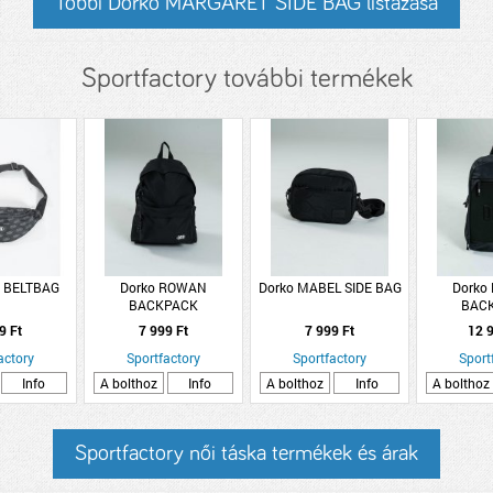
Többi Dorko MARGARET SIDE BAG listázása
Sportfactory további termékek
N BELTBAG
Dorko ROWAN
Dorko MABEL SIDE BAG
Dorko
BACKPACK
BAC
9 Ft
7 999 Ft
7 999 Ft
12 9
actory
Sportfactory
Sportfactory
Sport
Info
A bolthoz
Info
A bolthoz
Info
A bolthoz
Sportfactory női táska termékek és árak