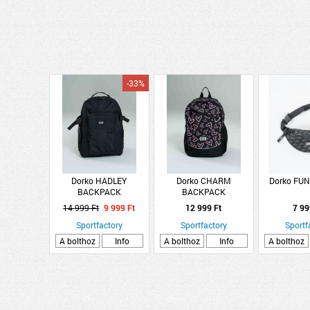
-33%
Dorko HADLEY
Dorko CHARM
Dorko FU
BACKPACK
BACKPACK
14 999 Ft
9 999 Ft
12 999 Ft
7 99
Sportfactory
Sportfactory
Sportf
A bolthoz
Info
A bolthoz
Info
A bolthoz