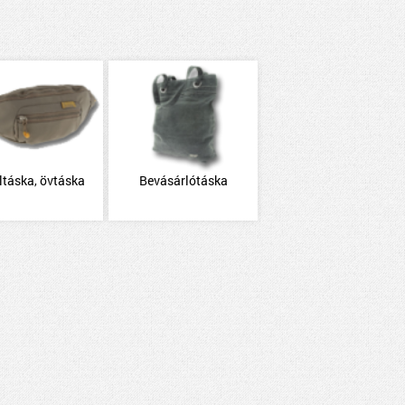
ltáska, övtáska
Bevásárlótáska