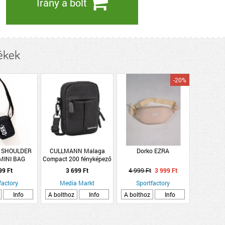
Irány a bolt
ékek
-20%
E SHOULDER
CULLMANN Malaga
Dorko EZRA
MINI BAG
Compact 200 fényképező
tok, fekete
99 Ft
3 699 Ft
4 999 Ft
3 999 Ft
factory
Media Markt
Sportfactory
Info
A bolthoz
Info
A bolthoz
Info