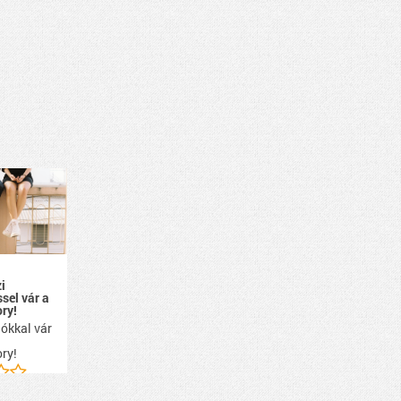
i
ssel vár a
ry!
ókkal vár
ry!