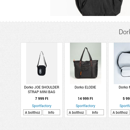
Dor
Dorko JOE SHOULDER
Dorko ELODIE
Dorko
STRAP MINI BAG
7 999 Ft
14 999 Ft
5 99
Sportfactory
Sportfactory
Sportf
A bolthoz
Info
A bolthoz
Info
A bolthoz