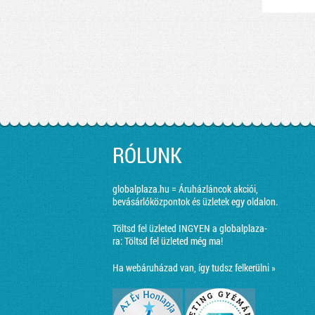
RÓLUNK
globalplaza.hu = Áruházláncok akciói,
bevásárlóközpontok és üzletek egy oldalon.
Töltsd fel üzleted INGYEN a globalplaza-
ra:
Töltsd fel üzleted még ma!
Ha webáruházad van, így tudsz felkerülni »