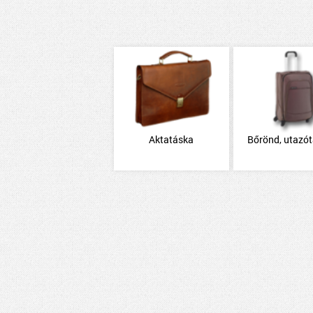
Aktatáska
Bőrönd, utazó