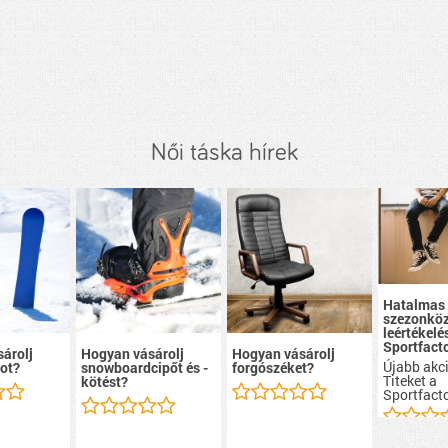
Női táska hírek
Hatalmas
szezonköz
leértékelé
Sportfacto
árolj
Hogyan vásárolj
Hogyan vásárolj
Újabb akci
ot?
snowboardcipőt és -
forgószéket?
Titeket a
kötést?
Sportfacto