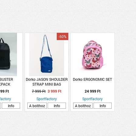
-50%
 BUSTER
Dorko JASON SHOULDER
Dorko ERGONOMIC SET
KPACK
STRAP MINI BAG
99 Ft
7 999 Ft
3 999 Ft
24 999 Ft
factory
Sportfactory
Sportfactory
Info
A bolthoz
Info
A bolthoz
Info