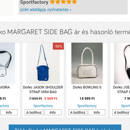
Sportfactory
üzlet adatlapja, nyitvatartás »
ko MARGARET SIDE BAG ár és hasonló term
-50%
 MOIRA
Dorko JASON SHOULDER
Dorko BOWLING S
Dorko JO
STRAP MINI BAG
STRAP 
9 Ft
7 999 Ft
3 999 Ft
14 999 Ft
7 9
actory
Sportfactory
Sportfactory
Sport
Info
A bolthoz
Info
A bolthoz
Info
A bolthoz