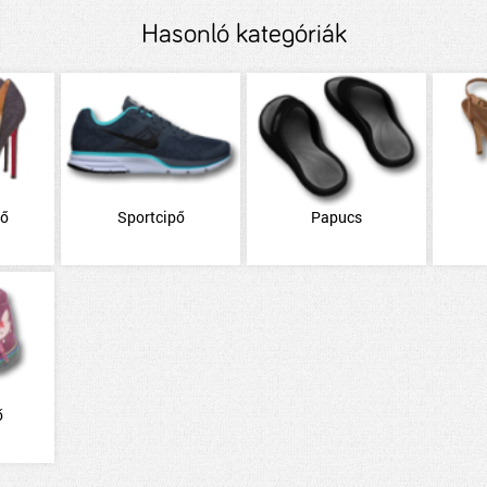
Hasonló kategóriák
pő
Sportcipő
Papucs
ő