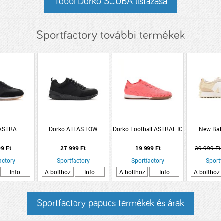
Többi Dorko SCUBA listázása
Sportfactory további termékek
 ASTRA
Dorko ATLAS LOW
Dorko Football ASTRAL IC
New Bal
99 Ft
27 999 Ft
19 999 Ft
39 999 Ft
actory
Sportfactory
Sportfactory
Sport
Info
A bolthoz
Info
A bolthoz
Info
A bolthoz
Sportfactory papucs termékek és árak