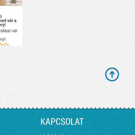
i
ssel vár a
ry!
ókkal vár
ry!
KAPCSOLAT