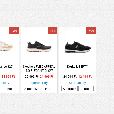
-13%
-17%
-50%
ance 327
Skechers FLEX APPEAL
Dorko LIBERTY
5.0 ELEGANT GLOW
34 999 Ft
29 999 Ft
24 999 Ft
24 999 Ft
12 499 Ft
factory
Sportfactory
Sportfactory
Info
A bolthoz
Info
A bolthoz
Info