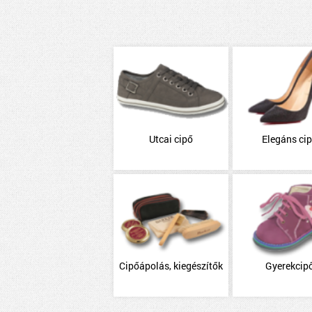
Utcai cipő
Elegáns ci
Cipőápolás, kiegészítők
Gyerekcip