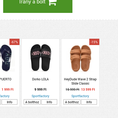
Irány a bolt
-67%
-15%
 PUERTO
Dorko LOLA
HeyDude Wave 2 Strap
Slide Classic
1 999 Ft
9 999 Ft
15 999 Ft
13 599 Ft
factory
Sportfactory
Sportfactory
Info
A bolthoz
Info
A bolthoz
Info