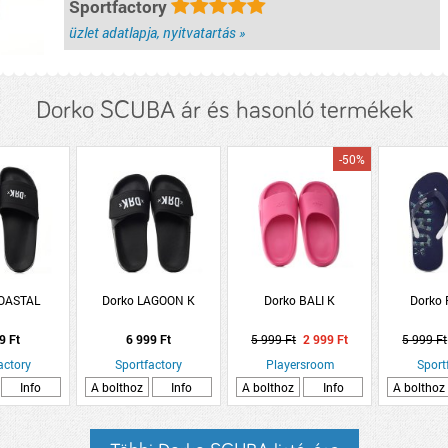
Sportfactory
üzlet adatlapja, nyitvatartás »
Dorko SCUBA ár és hasonló termékek
-50%
COASTAL
Dorko LAGOON K
Dorko BALI K
Dorko
9 Ft
6 999 Ft
5 999 Ft
2 999 Ft
5 999 Ft
actory
Sportfactory
Playersroom
Sport
Info
A bolthoz
Info
A bolthoz
Info
A bolthoz