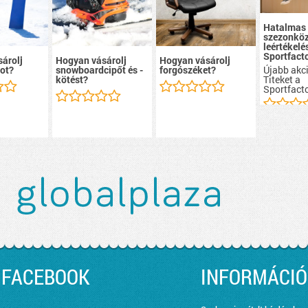
Hatalmas
szezonköz
leértékelé
Sportfacto
árolj
Hogyan vásárolj
Hogyan vásárolj
Újabb akci
ot?
snowboardcipőt és -
forgószéket?
Titeket a
kötést?
Sportfacto
FACEBOOK
INFORMÁCIÓ