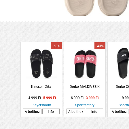
-60%
-43%
Kincsem Zita
Dorko MALDIVES K
Dorko 
14 999 Ft
5 999 Ft
6 999 Ft
3 999 Ft
9 99
Playersroom
Sportfactory
Sportf
A bolthoz
Info
A bolthoz
Info
A bolthoz