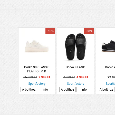
-50%
-38%
Dorko 90 CLASSIC
Dorko ISLAND
Dorko
PLATFORM K
15 999 Ft
7 999 Ft
7 999 Ft
4 999 Ft
22 9
Sportfactory
Sportfactory
Sportf
A bolthoz
Info
A bolthoz
Info
A bolthoz