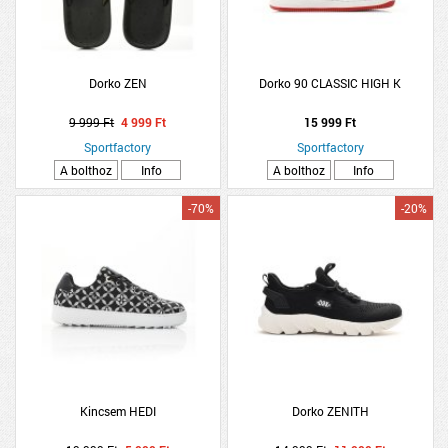
Dorko ZEN
Dorko 90 CLASSIC HIGH K
9 999 Ft
4 999 Ft
15 999 Ft
Sportfactory
Sportfactory
A bolthoz
Info
A bolthoz
Info
-70%
-20%
Kincsem HEDI
Dorko ZENITH