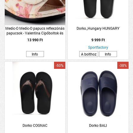
Medic-O Medic-O papucs reflexzónás
Dorko_Hungary HUNGARY
papucsok - Valentina Cipőboltok és
Webáruház
13 990 Ft
9 999 Ft
Sportfactory
Info
A bolthoz
Info
-50%
-38%
Dorko COGNAC
Dorko BALI