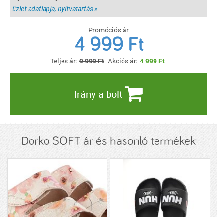
üzlet adatlapja, nyitvatartás »
Promóciós ár
4 999 Ft
Teljes ár:
9 999 Ft
Akciós ár:
4 999
Ft
Irány a bolt
Dorko SOFT ár és hasonló termékek