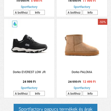
19 999 Ft
5 999 Ft
14 999 Ft
11 999 Ft
Sportfactory
Sportfactory
A bolthoz
Info
A bolthoz
Info
-50%
Dorko EVEREST LOW JR
Dorko PALOMA
24 999 Ft
24 999 Ft
12 499 Ft
Sportfactory
Sportfactory
A bolthoz
Info
A bolthoz
Info
Sportfactory papucs termékek és árak