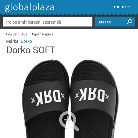
menü
Keresés
Főoldal
Divat
Cipő
Papucs
Márka:
Dorko
Dorko
SOFT