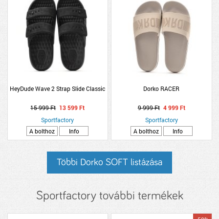
HeyDude Wave 2 Strap Slide Classic
Dorko RACER
15 999 Ft
13 599 Ft
9 999 Ft
4 999 Ft
Sportfactory
Sportfactory
A bolthoz
Info
A bolthoz
Info
Többi Dorko SOFT listázása
Sportfactory további termékek