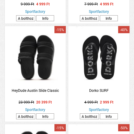
9 999 Ft
4 999 Ft
7 999 Ft
4 999 Ft
Sportfactory
Sportfactory
A bolthoz
Info
A bolthoz
Info
-15%
-40%
HeyDude Austin Slide Classic
Dorko SURF
23 999 Ft
20 399 Ft
4 999 Ft
2 999 Ft
Sportfactory
Sportfactory
A bolthoz
Info
A bolthoz
Info
-15%
-50%