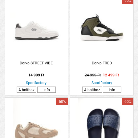
-50%
Dorko STREET VIBE
Dorko FRED
14 999 Ft
24 999 Ft
12 499 Ft
Sportfactory
Sportfactory
A bolthoz
Info
A bolthoz
Info
-60%
-60%