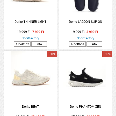
Dorko THINNER LIGHT
Dorko LAGOON SLIP ON
19 999 Ft
7 999 Ft
9 999 Ft
3 999 Ft
Sportfactory
Sportfactory
A bolthoz
Info
A bolthoz
Info
-50%
-50%
Dorko BEAT
Dorko PHANTOM ZEN