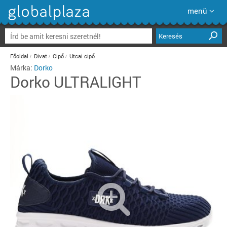
menü
Keresés
Főoldal
Divat
Cipő
Utcai cipő
Márka:
Dorko
Dorko
ULTRALIGHT