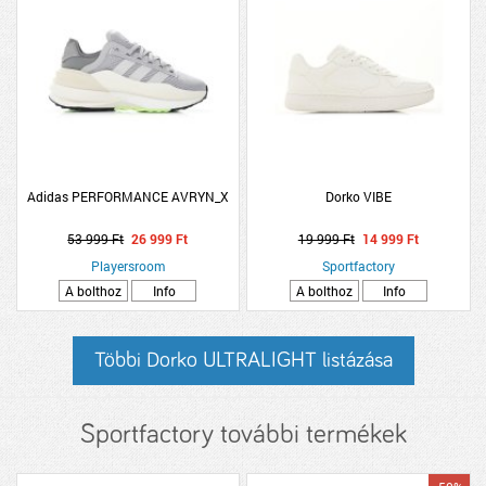
Adidas PERFORMANCE AVRYN_X
Dorko VIBE
53 999 Ft
26 999 Ft
19 999 Ft
14 999 Ft
Playersroom
Sportfactory
A bolthoz
Info
A bolthoz
Info
Többi Dorko ULTRALIGHT listázása
Sportfactory további termékek