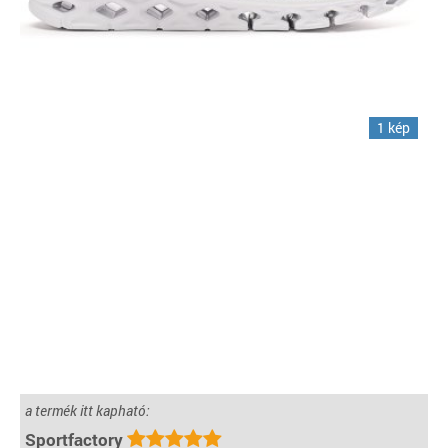
1 kép
a termék itt kapható:
Sportfactory