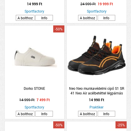
14 999 Ft
24 999 Ft
19 999 Ft
Sportfactory
Sportfactory
A bolthoz
Info
A bolthoz
Info
-50%
Dorko STONE
Neo Neo munkavédelmi cipő S1 SR
41 Neo Air acélbetéttel légpárnás
talppal
14 999 Ft
7 499 Ft
14 990 Ft
Sportfactory
Praktiker
A bolthoz
Info
A bolthoz
Info
-50%
-25%