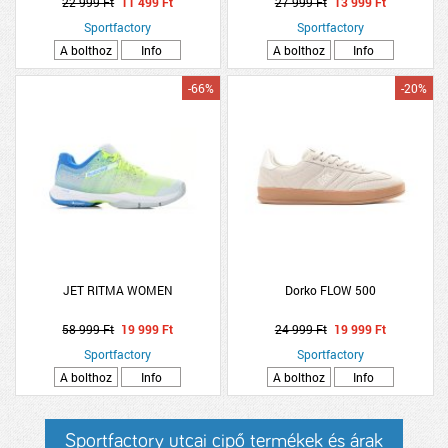
22 999 Ft
11 499 Ft
27 999 Ft
13 999 Ft
Sportfactory
Sportfactory
A bolthoz
Info
A bolthoz
Info
-66%
-20%
JET RITMA WOMEN
Dorko FLOW 500
58 999 Ft
19 999 Ft
24 999 Ft
19 999 Ft
Sportfactory
Sportfactory
A bolthoz
Info
A bolthoz
Info
Sportfactory utcai cipő termékek és árak