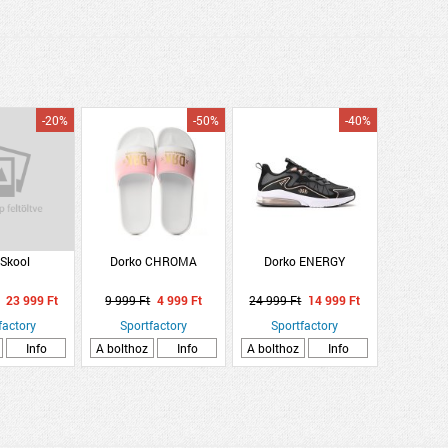
-20%
-50%
-40%
Skool
Dorko CHROMA
Dorko ENERGY
23 999 Ft
9 999 Ft
4 999 Ft
24 999 Ft
14 999 Ft
factory
Sportfactory
Sportfactory
Info
A bolthoz
Info
A bolthoz
Info