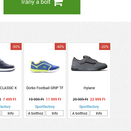
Irány a bolt
-50%
-40%
-20%
 CLASSIC K
Dorko Football GRIP TF
Hylane
t
7 499 Ft
19 999 Ft
11 999 Ft
29 999 Ft
23 999 Ft
factory
Sportfactory
Sportfactory
Info
A bolthoz
Info
A bolthoz
Info