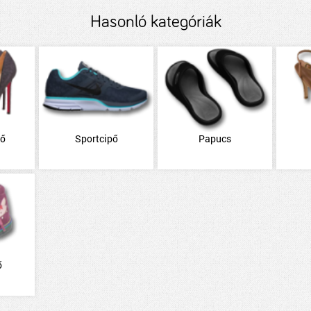
Hasonló kategóriák
pő
Sportcipő
Papucs
ő