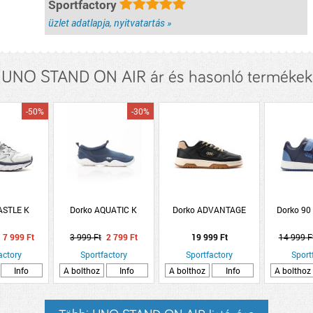
Sportfactory
üzlet adatlapja, nyitvatartás »
UNO STAND ON AIR ár és hasonló termékek
-50%
-30%
ASTLE K
Dorko AQUATIC K
Dorko ADVANTAGE
Dorko 90
7 999 Ft
3 999 Ft
2 799 Ft
19 999 Ft
14 999 F
actory
Sportfactory
Sportfactory
Sport
Info
A bolthoz
Info
A bolthoz
Info
A bolthoz