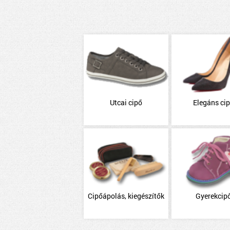
Utcai cipő
Elegáns ci
Cipőápolás, kiegészítők
Gyerekcip