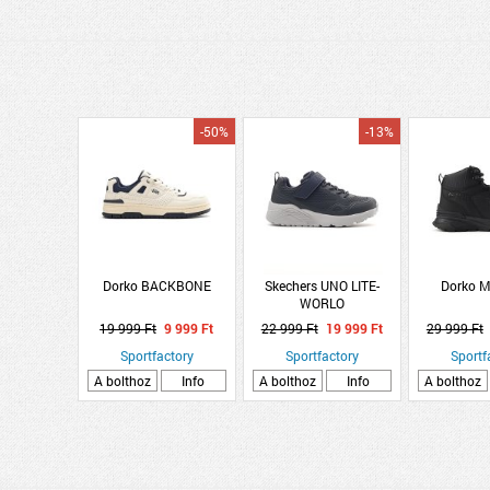
-50%
-13%
Dorko BACKBONE
Skechers UNO LITE-
Dorko 
WORLO
19 999 Ft
9 999 Ft
22 999 Ft
19 999 Ft
29 999 Ft
Sportfactory
Sportfactory
Sportf
A bolthoz
Info
A bolthoz
Info
A bolthoz