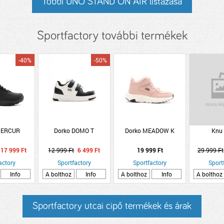
Többi UNO STAND ON AIR listázása
Sportfactory további termékek
-40%
-50%
MERCUR
Dorko DOMO T
Dorko MEADOW K
Knu 
17 999 Ft
12 999 Ft
6 499 Ft
19 999 Ft
29 999 Ft
actory
Sportfactory
Sportfactory
Sport
Info
A bolthoz
Info
A bolthoz
Info
A bolthoz
Sportfactory utcai cipő termékek és árak