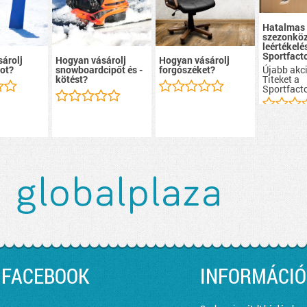
Hatalmas
szezonköz
leértékelé
Sportfacto
árolj
Hogyan vásárolj
Hogyan vásárolj
Újabb akci
ot?
snowboardcipőt és -
forgószéket?
Titeket a
kötést?
Sportfacto
FACEBOOK
INFORMÁCIÓ