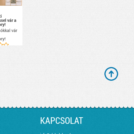
i
ssel vár a
ry!
ókkal vár
ry!
KAPCSOLAT