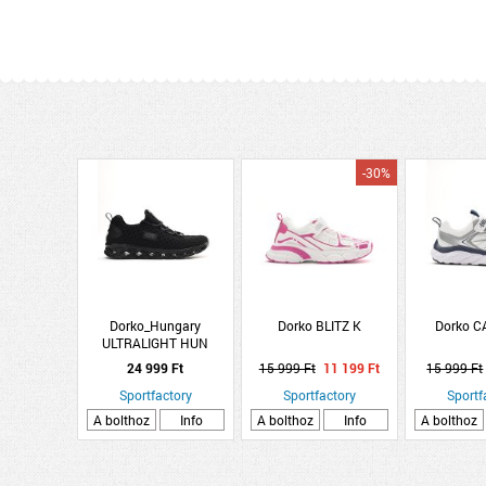
-30%
Dorko_Hungary
Dorko BLITZ K
Dorko C
ULTRALIGHT HUN
24 999 Ft
15 999 Ft
11 199 Ft
15 999 Ft
Sportfactory
Sportfactory
Sportf
A bolthoz
Info
A bolthoz
Info
A bolthoz