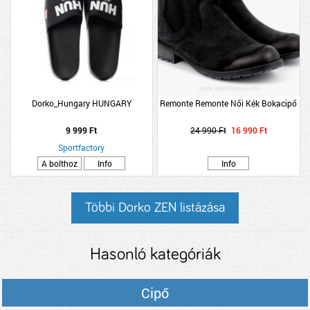
Dorko_Hungary HUNGARY
Remonte Remonte Női Kék Bokacipő
9 999 Ft
24 990 Ft
16 990 Ft
Sportfactory
A bolthoz
Info
Info
Többi Dorko ZEN listázása
Hasonló kategóriák
Cipő