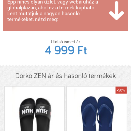
Épp nincs olyan üzlet, vagy webáruház a
globalplazán, ahol ez a termék kapható.
Lent mutatjuk a nagyon hasonló
termékeket, nézd meg:
Utolsó ismert ár
4 999 Ft
Dorko ZEN ár és hasonló termékek
-50%