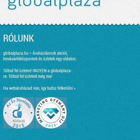
RÓLUNK
globalplaza.hu = Áruházláncok akciói,
bevásárlóközpontok és üzletek egy oldalon.
Töltsd fel üzleted INGYEN a globalplaza-
ra:
Töltsd fel üzleted még ma!
Ha webáruházad van, így tudsz felkerülni »