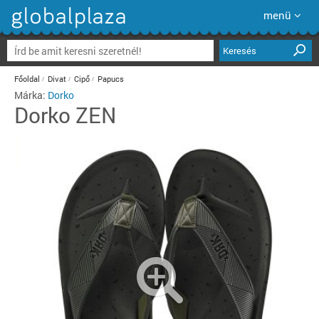
menü
Keresés
Főoldal
Divat
Cipő
Papucs
Márka:
Dorko
Dorko
ZEN