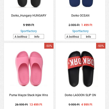
Dorko_Hungary HUNGARY
Dorko OCEAN
9 999 Ft
2 999 Ft
1 499 Ft
Sportfactory
Sportfactory
A bolthoz
Info
A bolthoz
Info
-50%
-50%
Puma Mayze Stack Injex Wns
Dorko LAGOON SLIP ON
26 999 Ft
13 499 Ft
9 999 Ft
4 999 Ft