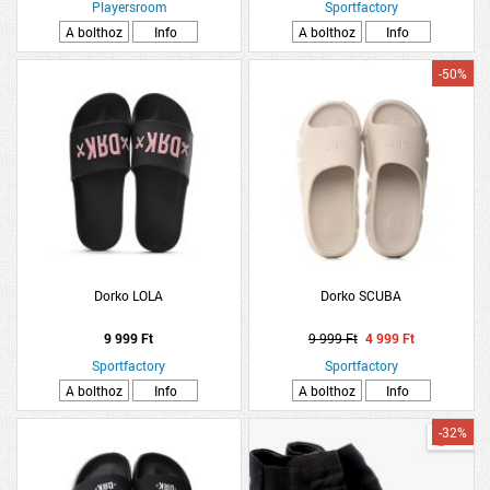
Playersroom
Sportfactory
A bolthoz
Info
A bolthoz
Info
-50%
Dorko LOLA
Dorko SCUBA
9 999 Ft
9 999 Ft
4 999 Ft
Sportfactory
Sportfactory
A bolthoz
Info
A bolthoz
Info
-32%