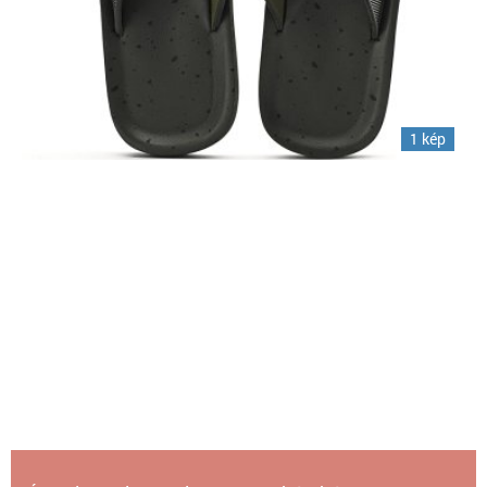
1 kép