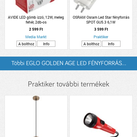
AVIDE LED gömb izzó, 12W, meleg
OSRAM Osram Led Star fényforrás
fehér, 2db-os
SPOT GU5.3 6,1W
2 599 Ft
3 599 Ft
Media Markt
Praktiker
A bolthoz
Info
A bolthoz
Info
Többi EGLO GOLDEN AGE LED FÉNYFORRÁS...
listázása
Praktiker további termékek