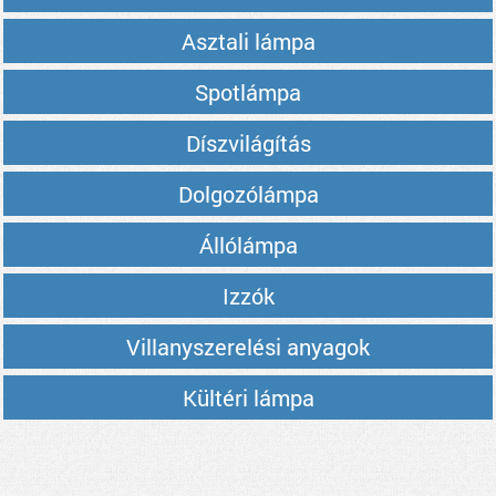
Asztali lámpa
Spotlámpa
Díszvilágítás
Dolgozólámpa
Állólámpa
Izzók
Villanyszerelési anyagok
Kültéri lámpa