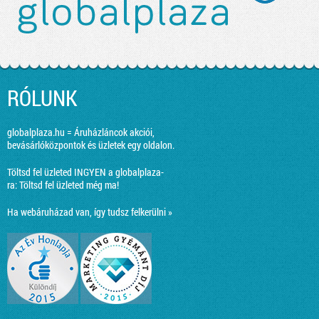
RÓLUNK
globalplaza.hu = Áruházláncok akciói,
bevásárlóközpontok és üzletek egy oldalon.
Töltsd fel üzleted INGYEN a globalplaza-
ra:
Töltsd fel üzleted még ma!
Ha webáruházad van, így tudsz felkerülni »