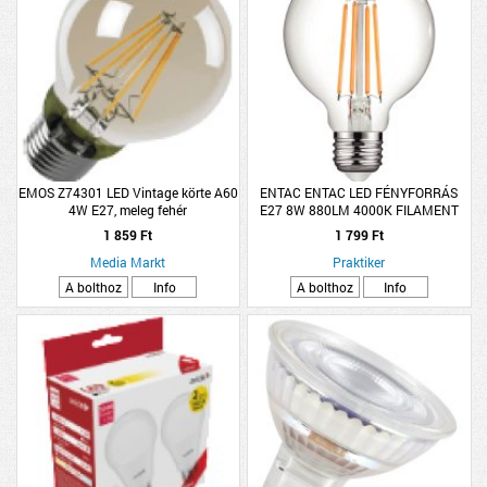
EMOS Z74301 LED Vintage körte A60
ENTAC ENTAC LED FÉNYFORRÁS
4W E27, meleg fehér
E27 8W 880LM 4000K FILAMENT
G80 NW
1 859 Ft
1 799 Ft
Media Markt
Praktiker
A bolthoz
Info
A bolthoz
Info