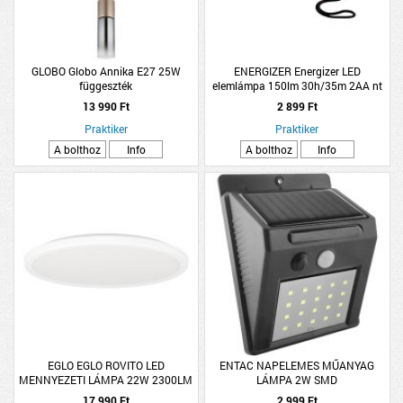
GLOBO Globo Annika E27 25W
ENERGIZER Energizer LED
függeszték
elemlámpa 150lm 30h/35m 2AA nt
műanyag fekete
13 990 Ft
2 899 Ft
Praktiker
Praktiker
A bolthoz
Info
A bolthoz
Info
EGLO EGLO ROVITO LED
ENTAC NAPELEMES MŰANYAG
MENNYEZETI LÁMPA 22W 2300LM
LÁMPA 2W SMD
2700-6500K IP44 38,9X38,9CM
17 990 Ft
2 999 Ft