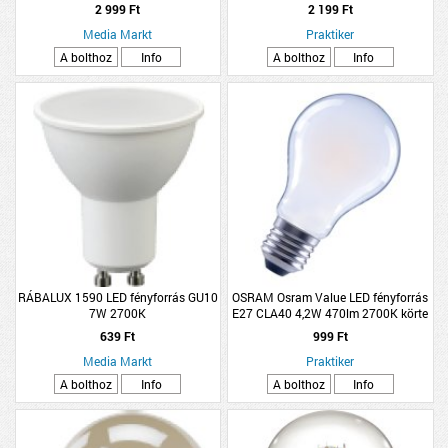
2 999 Ft
2 199 Ft
Media Markt
Praktiker
A bolthoz
Info
A bolthoz
Info
RÁBALUX 1590 LED fényforrás GU10
OSRAM Osram Value LED fényforrás
7W 2700K
E27 CLA40 4,2W 470lm 2700K körte
melegfehér
639 Ft
999 Ft
Media Markt
Praktiker
A bolthoz
Info
A bolthoz
Info