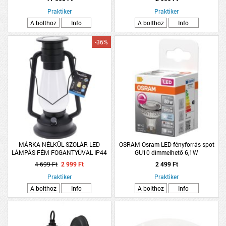
FEHÉR
Praktiker
Praktiker
A bolthoz
Info
A bolthoz
Info
-36%
MÁRKA NÉLKÜL SZOLÁR LED
OSRAM Osram LED fényforrás spot
LÁMPÁS FÉM FOGANTYÚVAL IP44
GU10 dimmelhető 6,1W
MELEG FEHÉR 14X30CM FEKETE
4 699 Ft
2 999 Ft
2 499 Ft
Praktiker
Praktiker
A bolthoz
Info
A bolthoz
Info