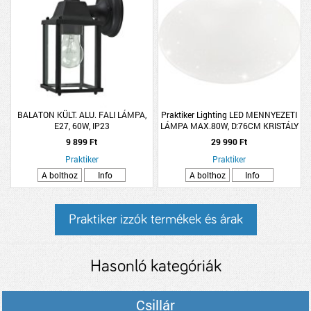
BALATON KÜLT. ALU. FALI LÁMPA,
Praktiker Lighting LED MENNYEZETI
E27, 60W, IP23
LÁMPA MAX.80W, D:76CM KRISTÁLY
EFFEKT, 4700-9700LM, 3000-6500K
9 899 Ft
29 990 Ft
Praktiker
Praktiker
A bolthoz
Info
A bolthoz
Info
Praktiker izzók termékek és árak
Hasonló kategóriák
Csillár