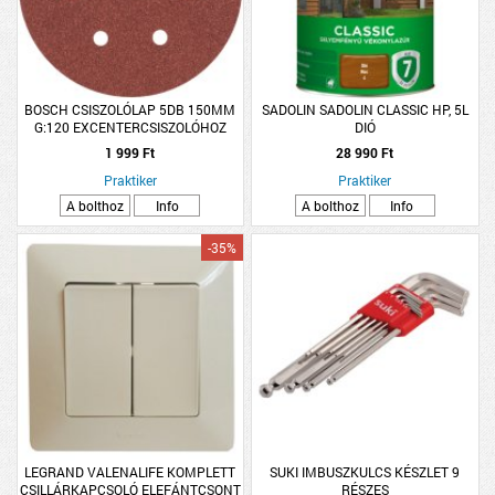
BOSCH CSISZOLÓLAP 5DB 150MM
SADOLIN SADOLIN CLASSIC HP, 5L
G:120 EXCENTERCSISZOLÓHOZ
DIÓ
1 999 Ft
28 990 Ft
Praktiker
Praktiker
A bolthoz
Info
A bolthoz
Info
-35%
LEGRAND VALENALIFE KOMPLETT
SUKI IMBUSZKULCS KÉSZLET 9
CSILLÁRKAPCSOLÓ ELEFÁNTCSONT
RÉSZES