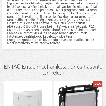
Egyszerűen beállítható, megbízható működésű időzítő, amely
lehetővé teszi a készülékek automatikus be- és kikapcsolását
a nap folyamán. Főbb jellemzők: Napi programozás: 24 órás
ciklusban működik Beállítási lehetőség: 48 be-/kikapcsolási
pont Időintervallum: 15 perces lépésekben programozható
Maximális terhelhetőség: 3680 W / 16 A (230V~ / 50Hz)
Használat: Belső téri használatra Típus: Mechanikus
időkapcsoló (forgótárcsás beállítás) Védelmi fokozat: IP20
(száraz környezetben alkalmazható) Felhasználási területek:
Lámpák automatikus ki- és bekapcsolása Akváriumok,
fűtőtestek, ventilátorok, kávéfőzők időzítése
Energiamegtakarítás és biztonság növelése távollét esetén
Napi ismétlődő műveletek vezérlése
ENTAC Entac mechanikus... ár és hasonló
termékek
-40%