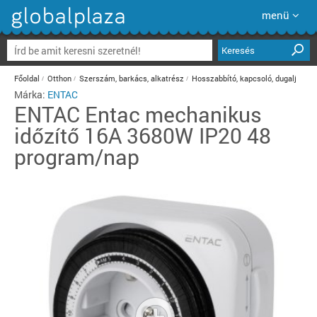
menü
Keresés
Főoldal
Otthon
Szerszám, barkács, alkatrész
Hosszabbító, kapcsoló, dugalj
Márka:
ENTAC
ENTAC
Entac mechanikus
időzítő 16A 3680W IP20 48
program/nap