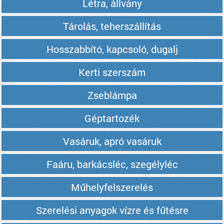
Létra, állvány
Tárolás, teherszállítás
Hosszabbító, kapcsoló, dugalj
Kerti szerszám
Zseblámpa
Géptartozék
Vasáruk, apró vasáruk
Faáru, barkácsléc, szegélyléc
Műhelyfelszerelés
Szerelési anyagok vízre és fűtésre