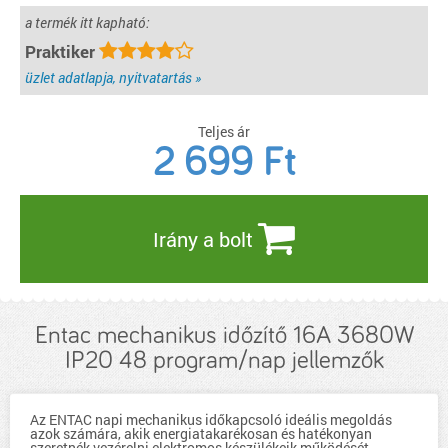
a termék itt kapható:
Praktiker
üzlet adatlapja, nyitvatartás »
Teljes ár
2 699
Ft
Irány a bolt
Entac mechanikus időzítő 16A 3680W
IP20 48 program/nap jellemzők
Az ENTAC napi mechanikus időkapcsoló ideális megoldás
azok számára, akik energiatakarékosan és hatékonyan
szeretnék vezérelni elektromos készülékeik működését.