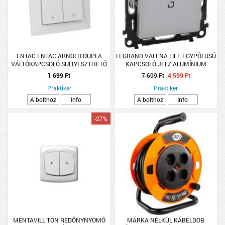
ENTAC ENTAC ARNOLD DUPLA
LEGRAND VALENA LIFE EGYPÓLUSÚ
VÁLTÓKAPCSOLÓ SÜLLYESZTHETŐ
KAPCSOLÓ JELZ ALUMÍNIUM
10A IP20 FEHÉR
1 699 Ft
7 699 Ft
4 599 Ft
Praktiker
Praktiker
A bolthoz
Info
A bolthoz
Info
-27%
MENTAVILL TON REDŐNYNYOMÓ
MÁRKA NÉLKÜL KÁBELDOB