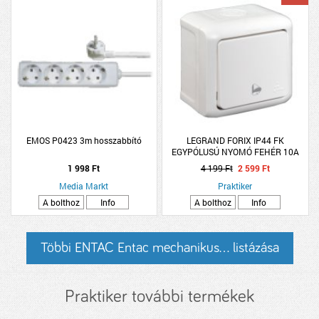
EMOS P0423 3m hosszabbító
LEGRAND FORIX IP44 FK
EGYPÓLUSÚ NYOMÓ FEHÉR 10A
250V
1 998 Ft
4 199 Ft
2 599 Ft
Media Markt
Praktiker
A bolthoz
Info
A bolthoz
Info
Többi ENTAC Entac mechanikus... listázása
Praktiker további termékek