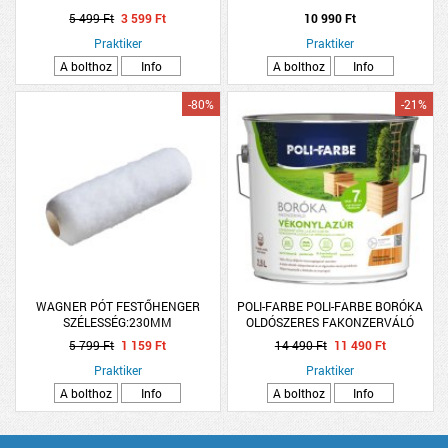
5 499 Ft
3 599 Ft
10 990 Ft
Praktiker
Praktiker
A bolthoz
Info
A bolthoz
Info
-80%
-21%
WAGNER PÓT FESTŐHENGER
POLI-FARBE POLI-FARBE BORÓKA
SZÉLESSÉG:230MM
OLDÓSZERES FAKONZERVÁLÓ
VÉKONYLAZÚR 2,5L FB02 VILÁGOS
5 799 Ft
1 159 Ft
14 490 Ft
11 490 Ft
TÖLGY
Praktiker
Praktiker
A bolthoz
Info
A bolthoz
Info