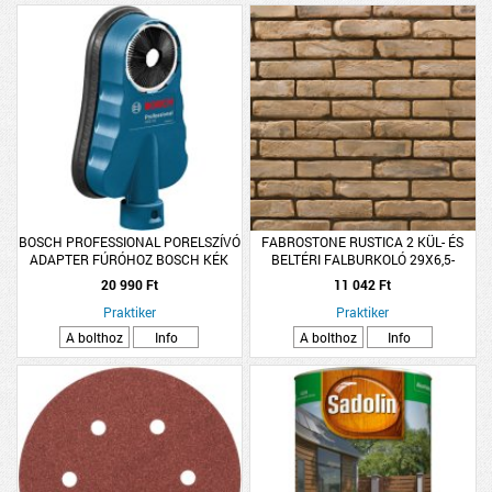
BOSCH PROFESSIONAL PORELSZÍVÓ
FABROSTONE RUSTICA 2 KÜL- ÉS
ADAPTER FÚRÓHOZ BOSCH KÉK
BELTÉRI FALBURKOLÓ 29X6,5-
GDE 68
7X2CM
20 990 Ft
11 042 Ft
Praktiker
Praktiker
A bolthoz
Info
A bolthoz
Info