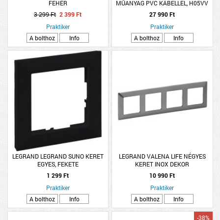
FEHÉR
MŰANYAG PVC KÁBELLEL, H05VV
3X1,5, 20M, 4 DUGALJ, IP20
3 299 Ft
2 399 Ft
27 990 Ft
Praktiker
Praktiker
A bolthoz
Info
A bolthoz
Info
LEGRAND LEGRAND SUNO KERET
LEGRAND VALENA LIFE NÉGYES
EGYES, FEKETE
KERET INOX DEKOR
1 299 Ft
10 990 Ft
Praktiker
Praktiker
A bolthoz
Info
A bolthoz
Info
-38%