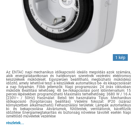
1 kép
Az ENTAC napi mechanikus időkapcsoló ideális megoldás azok számára,
akik energiatakarékosan és hatékonyan szeretnék vezérelni elektromos
készülékeik működését. Egyszerűen beállítható, megbízható működésű
időzítő, amely lehetővé teszi a készülékek automatikus be- és kikapcsolását
a nap folyamán. Főbb jellemzők: Napi programozás: 24 órás ciklusban
működik Beállítási lehetőség: 48 be-/kikapcsolási pont Időintervallum: 15
perces lépésekben programozható Maximális terhelhetőség: 3680 W / 16 A
(230V~ / 50Hz) Használat: Belső téri használatra Típus: Mechanikus
időkapcsoló (forgótárcsás beállítás) Védelmi fokozat: IP20 (száraz
környezetben alkalmazható) Felhasználási területek: Lámpák automatikus
ki- és bekapcsolása Akváriumok, fűtőtestek, ventilátorok, kávéfőzők
időzítése Energiamegtakarítás és biztonság növelése távollét esetén Napi
ismétlődő műveletek vezérlése
részletek...