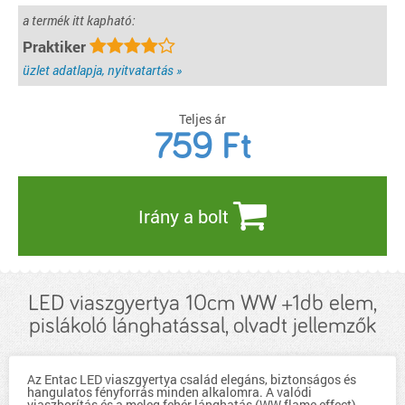
a termék itt kapható:
Praktiker
üzlet adatlapja, nyitvatartás »
Teljes ár
759
Ft
Irány a bolt
LED viaszgyertya 10cm WW +1db elem,
pislákoló lánghatással, olvadt jellemzők
Az Entac LED viaszgyertya család elegáns, biztonságos és
hangulatos fényforrás minden alkalomra. A valódi
viaszborítás és a meleg fehér lánghatás (WW flame effect)