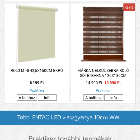
-27%
ROLÓ MINI 42,5X150CM EKRÜ
MÁRKA NÉLKÜL ZEBRA ROLÓ
SÖTÉTBARNA 120X180CM
6 199 Ft
14 990 Ft
10 990 Ft
Praktiker
Praktiker
A bolthoz
Info
A bolthoz
Info
Többi ENTAC LED viaszgyertya 10cm WW...
listázása
Praktiker további termékek