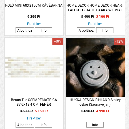
ROLÓ MINI 68X215CM KÁVÉBARNA
HOME DECOR HOME DECOR HEART
FALI KULCSTARTÓ 3 AKASZTÓVAL
20X35,5X4,5CM SZÜRKE FA
9 399 Ft
5 499 Ft
2 199 Ft
Praktiker
Praktiker
A bolthoz
Info
A bolthoz
Info
-40%
-12%
Beaus Tile CSEMPEMATRICA
HUKKA DESIGN FINLAND Smiley
37,6X13,4 CM, FEHÉR
dekor (Saunaveijari)
8 599 Ft
5 159 Ft
5 690 Ft
4 990 Ft
Praktiker
A bolthoz
Info
Info