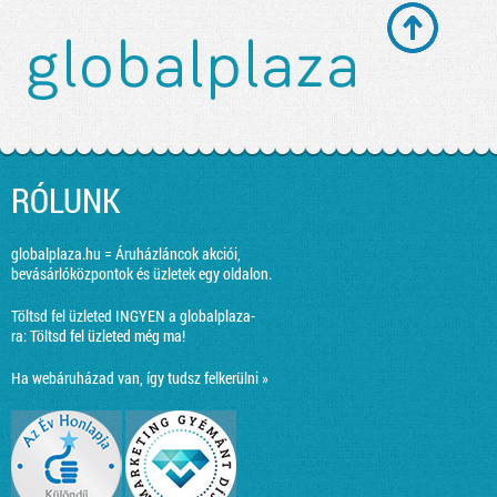
RÓLUNK
globalplaza.hu = Áruházláncok akciói,
bevásárlóközpontok és üzletek egy oldalon.
Töltsd fel üzleted INGYEN a globalplaza-
ra:
Töltsd fel üzleted még ma!
Ha webáruházad van, így tudsz felkerülni »