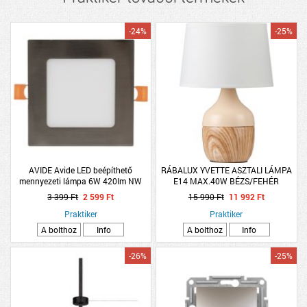
-24%
-25%
AVIDE Avide LED beépíthető
RÁBALUX YVETTE ASZTALI LÁMPA
mennyezeti lámpa 6W 420lm NW
E14 MAX.40W BÉZS/FEHÉR
4000K négyzet alakú alu szatin
3 399 Ft
2 599 Ft
15 990 Ft
11 992 Ft
nikkel
Praktiker
Praktiker
A bolthoz
Info
A bolthoz
Info
-26%
-25%