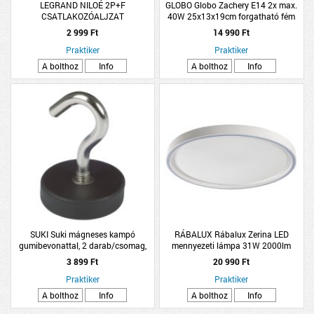
LEGRAND NILOÉ 2P+F
GLOBO Globo Zachery E14 2x max.
CSATLAKOZÓALJZAT
40W 25x13x19cm forgatható fém
GYERMEKVÉDELEMMEL, CSAVAROS
sárgaréz spotlámpa
2 999 Ft
14 990 Ft
FEHÉR *KAP*
Praktiker
Praktiker
A bolthoz
Info
A bolthoz
Info
SUKI Suki mágneses kampó
RÁBALUX Rábalux Zerina LED
gumibevonattal, 2 darab/csomag,
mennyezeti lámpa 31W 2000lm
22x33mm, neodímium
3000-6500K IP40 D41,5cm fehér
3 899 Ft
20 990 Ft
Praktiker
Praktiker
A bolthoz
Info
A bolthoz
Info