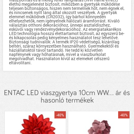
élethű megjelenést biztosít, miközben a gyertyák működése
teljesen biztonságos, hiszen nem termelnek hőt, nem égnek el,
és nincsenek nyílt láng által okozott veszélyek. A gyertyák
elemmel működnek (CR2032), így bárhol könnyedén
elhelyezhetők, nem igényelnek hálózati áramforrást. Kiváló
választás otthoni dekorációhoz, ünnepi asztaldíszhez,
esküvői vagy rendezvénydekorációhoz. Az energiatakarékos
LED technológia hosszú élettartamot biztosít, az egyszerű be-
és kikapcsolás pedig kényelmes használatot tesz lehetővé.
Biztonsági tudnivalók: A termék IP20 védettségű, kizárólag
beltéri, száraz környezetben használható. Gyermekektől és
háziállatoktól távol tartandó. Ne tedd ki közvetlen
napfénynek vagy hőhatásnak, mivel a viaszburkolat
megolvadhat. Használaton kívül az elemeket célszerű
eltávolítani.
ENTAC LED viaszgyertya 10cm WW... ár és
hasonló termékek
-40%
-40%