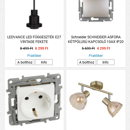
LEDVANCE LED FÜGGESZTÉK E27
Schneider SCHNEIDER ASFORA
VINTAGE FEKETE
KÉTPÓLUSÚ KAPCSOLÓ 10AX IP20
BRONZ
8 499 Ft
6 299 Ft
5 699 Ft
4 299 Ft
Praktiker
Praktiker
A bolthoz
Info
A bolthoz
Info