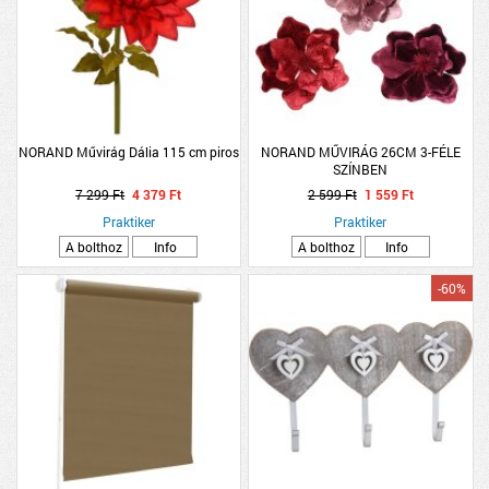
NORAND Művirág Dália 115 cm piros
NORAND MŰVIRÁG 26CM 3-FÉLE
SZÍNBEN
7 299 Ft
4 379 Ft
2 599 Ft
1 559 Ft
Praktiker
Praktiker
A bolthoz
Info
A bolthoz
Info
-60%