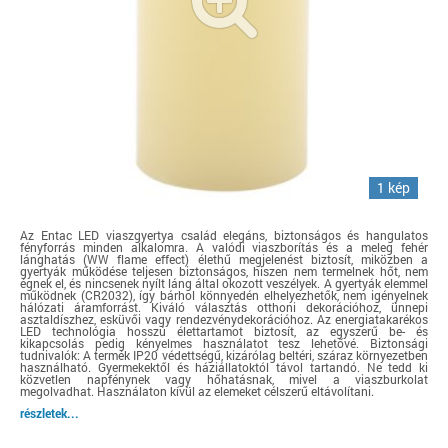
1 kép
Az Entac LED viaszgyertya család elegáns, biztonságos és hangulatos
fényforrás minden alkalomra. A valódi viaszborítás és a meleg fehér
lánghatás (WW flame effect) élethű megjelenést biztosít, miközben a
gyertyák működése teljesen biztonságos, hiszen nem termelnek hőt, nem
égnek el, és nincsenek nyílt láng által okozott veszélyek. A gyertyák elemmel
működnek (CR2032), így bárhol könnyedén elhelyezhetők, nem igényelnek
hálózati áramforrást. Kiváló választás otthoni dekorációhoz, ünnepi
asztaldíszhez, esküvői vagy rendezvénydekorációhoz. Az energiatakarékos
LED technológia hosszú élettartamot biztosít, az egyszerű be- és
kikapcsolás pedig kényelmes használatot tesz lehetővé. Biztonsági
tudnivalók: A termék IP20 védettségű, kizárólag beltéri, száraz környezetben
használható. Gyermekektől és háziállatoktól távol tartandó. Ne tedd ki
közvetlen napfénynek vagy hőhatásnak, mivel a viaszburkolat
megolvadhat. Használaton kívül az elemeket célszerű eltávolítani.
részletek...