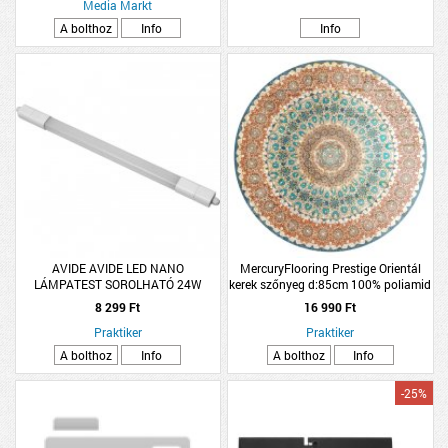
Media Markt
A bolthoz
Info
Info
AVIDE AVIDE LED NANO
MercuryFlooring Prestige Orientál
LÁMPATEST SOROLHATÓ 24W
kerek szőnyeg d:85cm 100% poliamid
4000K IP65 1200MM NW
8 299 Ft
16 990 Ft
Praktiker
Praktiker
A bolthoz
Info
A bolthoz
Info
-25%