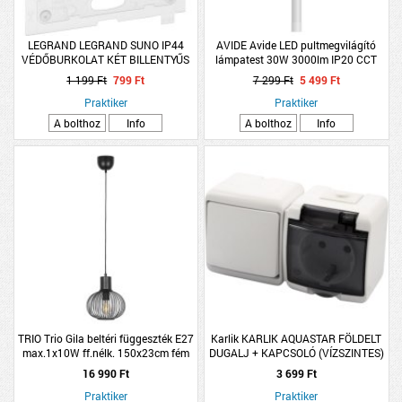
LEGRAND LEGRAND SUNO IP44
AVIDE Avide LED pultmegvilágító
VÉDŐBURKOLAT KÉT BILLENTYŰS
lámpatest 30W 3000lm IP20 CCT
KAPCSOLÓHOZ ÁTLÁTSZÓ
120x7x2,7cm sorolható
1 199 Ft
799 Ft
7 299 Ft
5 499 Ft
Praktiker
Praktiker
A bolthoz
Info
A bolthoz
Info
TRIO Trio Gila beltéri függeszték E27
Karlik KARLIK AQUASTAR FÖLDELT
max.1x10W ff.nélk. 150x23cm fém
DUGALJ + KAPCSOLÓ (VÍZSZINTES)
dekor fekete
10A/16A IP54 FEHÉR
16 990 Ft
3 699 Ft
Praktiker
Praktiker