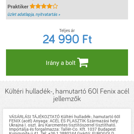
Praktiker
üzlet adatlapja, nyitvatartás »
Teljes ár
24 990
Ft
Irány a bolt
Kültéri hulladék-, hamutartó 60l Fenix acél
jellemzők
VÁSÁRLÁSI TÁJÉKOZTATÓ Kültéri hulladék-, hamutartó 60l
FENIX (acél) Anyaga: ACÉL ÉS PLASZTIK Származási hely:
Ukrajna I. oszt. áru Karcmentes tisztítószerrel tisztítható.
Importálja és forgalmazza: Tallér-Co. Kft. 1037 Budapest
Kunigunda ú 41. Tel: +36 1 3880244 Gyártó: EUROGOLD