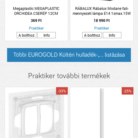
Megaplastic MEGAPLASTIC
RÁBALUX Rábalux Modane fali-
ORCHIDEA CSERÉP 12CM
mennyezeti lámpa E14 1xmax.15W
ÁTLÁTSZÓ
17x17cm IP44 fekete
369 Ft
18 990 Ft
Praktiker
Praktiker
A bolthoz
Info
A bolthoz
Info
Többi EUROGOLD Kültéri hulladék-,... listázása
Praktiker további termékek
-33%
-25%