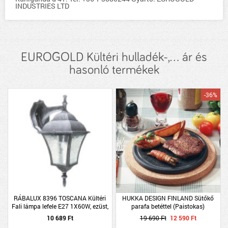
INDUSTRIES LTD
EUROGOLD Kültéri hulladék-,... ár és
hasonló termékek
-36%
RÁBALUX 8396 TOSCANA Kültéri
HUKKA DESIGN FINLAND Sütőkő
Fali lámpa lefele E27 1X60W, ezüst,
parafa betéttel (Paistokas)
IP43
10 689 Ft
19 690 Ft
12 590 Ft