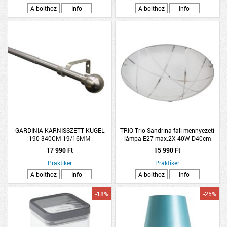
A bolthoz
Info
A bolthoz
Info
GARDINIA KARNISSZETT KUGEL
TRIO Trio Sandrina fali-mennyezeti
190-340CM 19/16MM
lámpa E27 max.2X 40W D40cm
TELESZKÓPOS, FÉM, NEMESACÉL
H10cm üveg, fehér
17 990 Ft
15 990 Ft
Praktiker
Praktiker
A bolthoz
Info
A bolthoz
Info
-18%
-25%