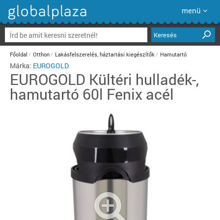
menü
Keresés
Főoldal
Otthon
Lakásfelszerelés, háztartási kiegészítők
Hamutartó
Márka:
EUROGOLD
EUROGOLD
Kültéri hulladék-,
hamutartó 60l Fenix acél