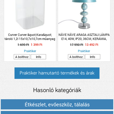
Curver Curver &quot;Kara&quot;
NÄVE NÄVE ARAGA ASZTALI LÁMPA
tároló 1,2l 15x10,7x10,7cm műanyag
E14, 40W, IP20, 36CM, KERÁMIA,
TÜRKIZ-KRÓM
1 699 Ft
1 399 Ft
17 990 Ft
13 492 Ft
Praktiker
Praktiker
A bolthoz
Info
A bolthoz
Info
Praktiker hamutartó termékek és árak
Hasonló kategóriák
Étkészlet, evőeszköz, tálalás