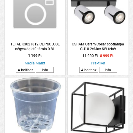
TEFAL K3021812 CLIP&CLOSE
OSRAM Osram Collar spotlámpa
négyszögletű tároló 0.8L
GU10 2xMax.6W fehér
1 199 Ft
11 990 Ft
8 999 Ft
Media Markt
Praktiker
A bolthoz
Info
A bolthoz
Info