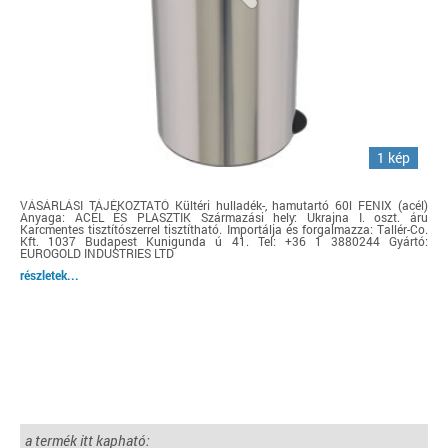
1 kép
VÁSÁRLÁSI TÁJÉKOZTATÓ Kültéri hulladék-, hamutartó 60l FENIX (acél)
Anyaga: ACÉL ÉS PLASZTIK Származási hely: Ukrajna I. oszt. áru
Karcmentes tisztítószerrel tisztítható. Importálja és forgalmazza: Tallér-Co.
Kft. 1037 Budapest Kunigunda ú 41. Tel: +36 1 3880244 Gyártó:
EUROGOLD INDUSTRIES LTD
részletek...
a termék itt kapható: