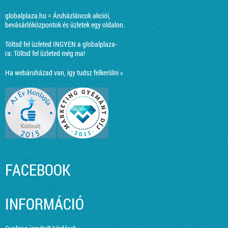
globalplaza.hu = Áruházláncok akciói,
bevásárlóközpontok és üzletek egy oldalon.
Töltsd fel üzleted INGYEN a globalplaza-
ra:
Töltsd fel üzleted még ma!
Ha webáruházad van, így tudsz felkerülni »
FACEBOOK
INFORMÁCIÓ