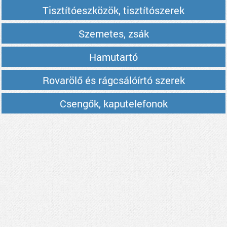
Tisztítóeszközök, tisztítószerek
Szemetes, zsák
Hamutartó
Rovarölő és rágcsálóírtó szerek
Csengők, kaputelefonok