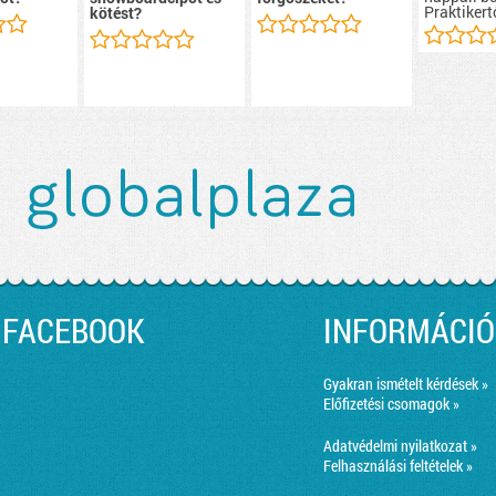
Praktikert
kötést?
FACEBOOK
INFORMÁCIÓ
Gyakran ismételt kérdések »
Előfizetési csomagok »
Adatvédelmi nyilatkozat »
Felhasználási feltételek »