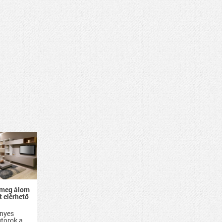
 meg álom
 elérhető
nyes
útorok a