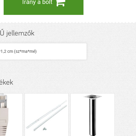
Irány a bolt
 jellemzők
*1,2 cm (sz*ma*mé)
ékek