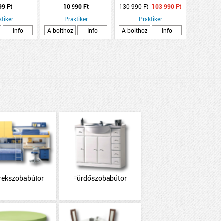
EG 69X36CM
ÁTMÉRŐ
180G/M2 ACÉL VÁZAS
99 Ft
10 990 Ft
130 990 Ft
103 990 Ft
ÓPSZÍN
ktiker
Praktiker
Praktiker
Info
A bolthoz
Info
A bolthoz
Info
rekszobabútor
Fürdőszobabútor