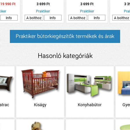
NNYEL,
KÁDSZŐNY
19 990 Ft
3 699 Ft
3 699 Ft
3 3
LÁGÍTÁSSAL
PVC T
05CM
iker
Praktiker
Praktiker
Pra
Info
A bolthoz
Info
A bolthoz
Info
A bolthoz
Praktiker bútorkiegészítők termékek és árak
Hasonló kategóriák
atrac
Kiságy
Konyhabútor
Gye