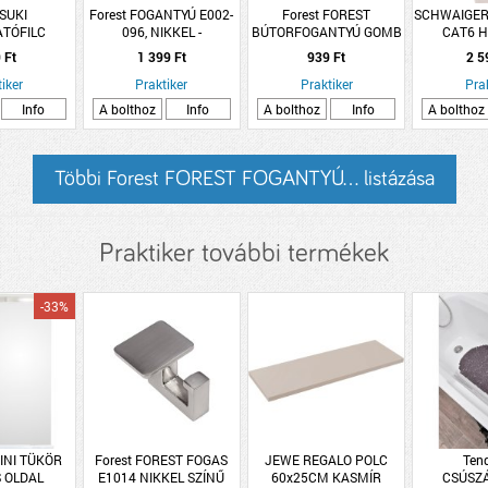
 SUKI
Forest FOGANTYÚ E002-
Forest FOREST
SCHWAIGER
ATÓFILC
096, NIKKEL -
BÚTORFOGANTYÚ GOMB
CAT6 H
PADÓS
E039-26 SZÜRKE VIRÁG
CSATLAK
 Ft
1 399 Ft
939 Ft
2 5
1MM BARNA
SZÜRKE K
iker
Praktiker
Praktiker
4DB/
Pra
Info
A bolthoz
Info
A bolthoz
Info
A bolthoz
Többi Forest FOREST FOGANTYÚ... listázása
Praktiker további termékek
-33%
MINI TÜKÖR
Forest FOREST FOGAS
JEWE REGALO POLC
Ten
 OLDAL
E1014 NIKKEL SZÍNŰ
60x25CM KASMÍR
CSÚSZ