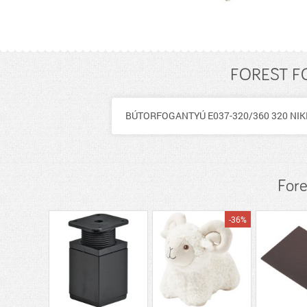
FOREST FO
BÚTORFOGANTYÚ E037-320/360 320 NIKKEL,
For
-36%