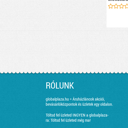
RÓLUNK
globalplaza.hu = Áruházláncok akciói,
bevásárlóközpontok és üzletek egy oldalon.
Töltsd fel üzleted INGYEN a globalplaza-
ra:
Töltsd fel üzleted még ma!