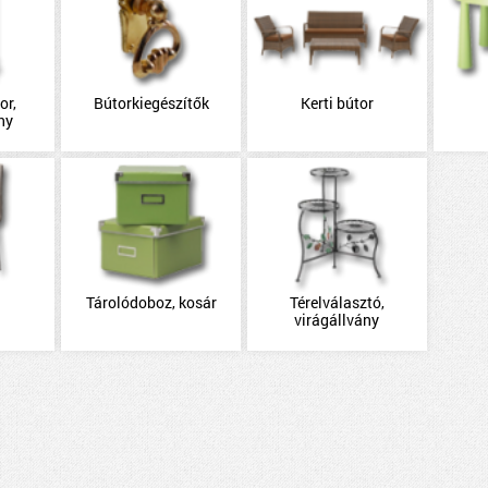
or,
Bútorkiegészítők
Kerti bútor
ny
Tárolódoboz, kosár
Térelválasztó,
virágállvány