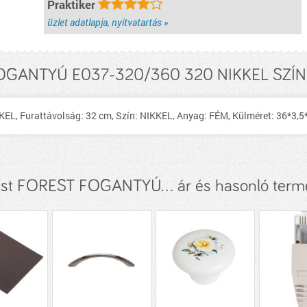
Praktiker
üzlet adatlapja, nyitvatartás »
GANTYÚ E037-320/360 320 NIKKEL SZÍNŰ
 Furattávolság: 32 cm, Szín: NIKKEL, Anyag: FÉM, Külméret: 36*3,5
est FOREST FOGANTYÚ... ár és hasonló term