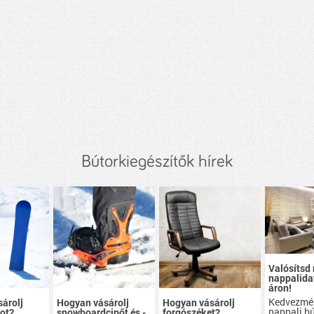
Bútorkiegészítők hírek
Valósítsd
nappalidat
áron!
Kedvezmé
árolj
Hogyan vásárolj
Hogyan vásárolj
nappali b
ot?
snowboardcipőt és -
forgószéket?