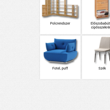
Polcrendszer
Előszobabút
cipősszekré
Fotel, puff
Szék