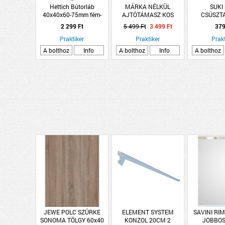
Hettich Bútorláb
MÁRKA NÉLKÜL
SUKI
40x40x60-75mm fém-
AJTÓTÁMASZ KOS
CSÚSZT
műanyag fekete
27X13X22CM FEHÉR
ÖNTA
2 299 Ft
5 499 Ft
3 499 Ft
379
négyszögletes
100X100X
Praktiker
Praktiker
Prakt
A bolthoz
Info
A bolthoz
Info
A bolthoz
JEWE POLC SZÜRKE
ELEMENT SYSTEM
SAVINI RI
SONOMA TÖLGY 60x40
KONZOL 20CM 2
JOBBOS