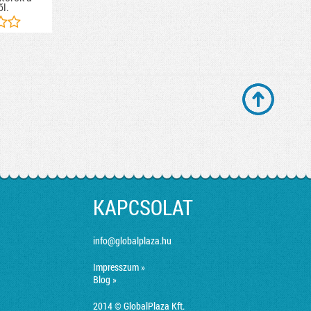
ől.
KAPCSOLAT
info@globalplaza.hu
Impresszum »
Blog »
2014 © GlobalPlaza Kft.