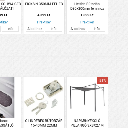
 SCHWAIGER
FIÓKSÍN 350MM FEHÉR
Hettich Bútorláb
ÁLÓZATI
D30x200mm fém inox
OZÓ RJ45
design hengeres
99 Ft
4 399 Ft
1 899 Ft
ÁBELVEZETŐ
CSOMAG
ktiker
Praktiker
Praktiker
Info
A bolthoz
Info
A bolthoz
Info
-21%
dance
CILINDERES BÚTORZÁR
NAPÁRNYÉKOLÓ
ÁSGÁTLÓ
15-40MM 22MM
PILLANGÓ 3X3X2,4M