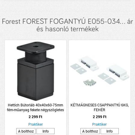
Forest FOREST FOGANTYÚ E055-034... ár
és hasonló termékek
Hettich Bútorláb 40x40x60-75mm
KÉTMÁGNESES CSAPPANTYÚ 6KG,
fém-műanyag fekete négyszögletes
FEHÉR
2 299 Ft
2 299 Ft
Praktiker
Praktiker
A bolthoz
Info
A bolthoz
Info