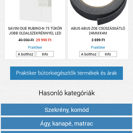
SAVINI DUE RUBINO-N 75 TÜKÖR
ABUS ABUS ZOE CSÚSZÁSGÁTLÓ
JOBB OLDALSZEKRÉNNYEL LED
24MMX4M
VILÁGÍTÁSSAL
49 990 Ft
29 990 Ft
3 699 Ft
Praktiker
Praktiker
A bolthoz
Info
A bolthoz
Info
Praktiker bútorkiegészítők termékek és árak
Hasonló kategóriák
Szekrény, komód
Ágy, kanapé, matrac