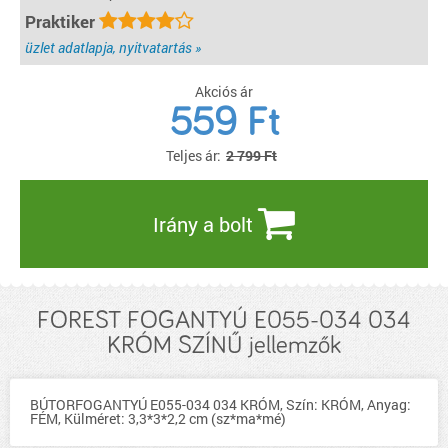
Praktiker
üzlet adatlapja, nyitvatartás »
Akciós ár
559
Ft
Teljes ár:
2 799 Ft
Irány a bolt
FOREST FOGANTYÚ E055-034 034
KRÓM SZÍNŰ jellemzők
BÚTORFOGANTYÚ E055-034 034 KRÓM, Szín: KRÓM, Anyag:
FÉM, Külméret: 3,3*3*2,2 cm (sz*ma*mé)