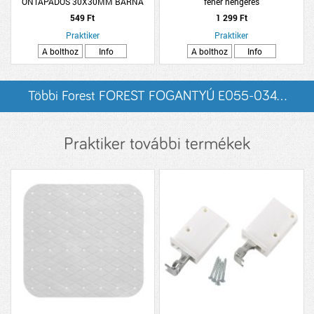
ÖNTAPADÓS 30X30MM BARNA
fehér hengeres
6DARAB/CSOMAG
549 Ft
1 299 Ft
Praktiker
Praktiker
A bolthoz
Info
A bolthoz
Info
Többi Forest FOREST FOGANTYÚ E055-034...
listázása
Praktiker további termékek