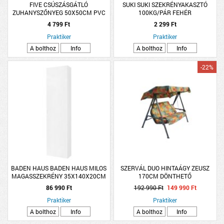
FIVE CSÚSZÁSGÁTLÓ
SUKI SUKI SZEKRÉNYAKASZTÓ
ZUHANYSZŐNYEG 50X50CM PVC
100KG/PÁR FEHÉR
FEHÉR
4 799 Ft
2 299 Ft
Praktiker
Praktiker
A bolthoz
Info
A bolthoz
Info
-22%
BADEN HAUS BADEN HAUS MILOS
SZERVÁL DUO HINTAÁGY ZEUSZ
MAGASSZEKRÉNY 35X140X20CM
170CM DÖNTHETŐ
FEHÉR FÜGGESZTETT
86 990 Ft
192 990 Ft
149 990 Ft
Praktiker
Praktiker
A bolthoz
Info
A bolthoz
Info