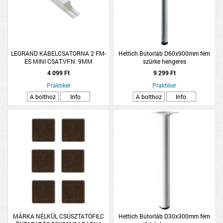
LEGRAND KÁBELCSATORNA 2 FM-
Hettich Bútorláb D60x900mm fém
ES MINI CSAT.VF.N. 9MM
szürke hengeres
ÁTM.KÁBEL
4 099 Ft
9 299 Ft
Praktiker
Praktiker
A bolthoz
Info
A bolthoz
Info
MÁRKA NÉLKÜL CSÚSZTATÓFILC
Hettich Bútorláb D30x300mm fém