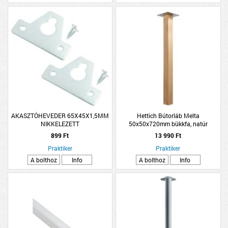
AKASZTÓHEVEDER 65X45X1,5MM
Hettich Bútorláb Melta
NIKKELEZETT
50x50x720mm bükkfa, natúr
négyszögletes
899 Ft
13 990 Ft
Praktiker
Praktiker
A bolthoz
Info
A bolthoz
Info