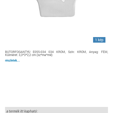
1 kép
BÚTORFOGANTYÚ E055-034 034 KRÓM, Szín: KRÓM, Anyag: FÉM,
Külméret: 3,3*3*2,2 cm (sz*ma*mé)
részletek...
a termék itt kapható: