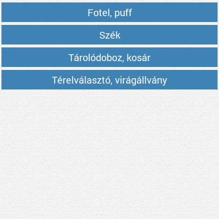
Fotel, puff
Szék
Tárolódoboz, kosár
Térelválasztó, virágállvány