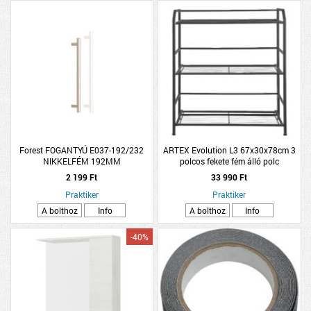
Forest FOGANTYÚ E037-192/232
ARTEX Evolution L3 67x30x78cm 3
NIKKELFÉM 192MM
polcos fekete fém álló polc
2 199 Ft
33 990 Ft
Praktiker
Praktiker
A bolthoz
Info
A bolthoz
Info
-40%