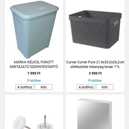
MÁRKA NÉLKÜL FONOTT
Curver Curver Pure 21,9x35,5x26,2cm
MINTÁZATÚ SZENNYESTARTÓ
sötétszürke műanyag kosár 17L
FEHÉR 35L
7 999 Ft
3 999 Ft
Praktiker
Praktiker
A bolthoz
Info
A bolthoz
Info