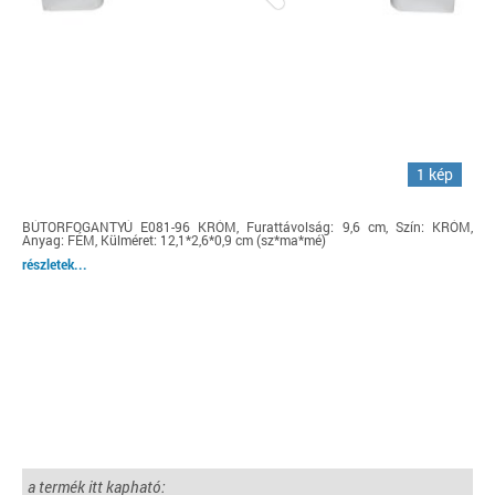
1 kép
BÚTORFOGANTYÚ E081-96 KRÓM, Furattávolság: 9,6 cm, Szín: KRÓM,
Anyag: FÉM, Külméret: 12,1*2,6*0,9 cm (sz*ma*mé)
részletek...
a termék itt kapható: