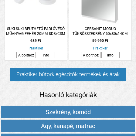
SUKI SUKI BEÜTHETŐ PADLÓVÉDŐ
CERSANIT MODUO
MŰANYAG FEHÉR 20MM 8DB/CSM
TÜKRÖSSZEKRÉNY 60x80x14CM
FEHÉR
689 Ft
59 990 Ft
Praktiker
Praktiker
A bolthoz
Info
A bolthoz
Info
Praktiker bútorkiegészítők termékek és árak
Hasonló kategóriák
Szekrény, komód
Ágy, kanapé, matrac