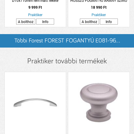
D10x710mm fém matt fekete
HOSSZÚ FOGANTYÚ ARANY SZÍNŰ
háromszög
2DARAB/CSOMAG
9 999 Ft
18 990 Ft
Praktiker
Praktiker
A bolthoz
Info
A bolthoz
Info
Többi Forest FOREST FOGANTYÚ E081-96...
listázása
Praktiker további termékek