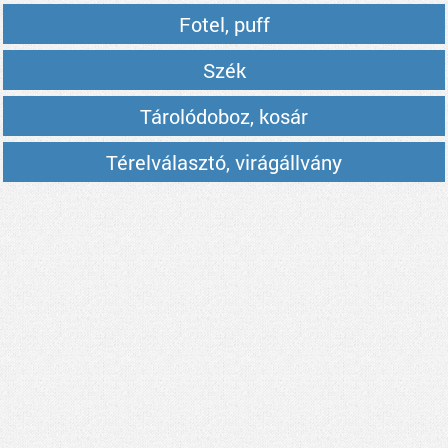
Fotel, puff
Szék
Tárolódoboz, kosár
Térelválasztó, virágállvány