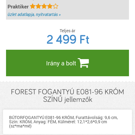
Praktiker
üzlet adatlapja, nyitvatartás »
Teljes ár
2 499
Ft
Irány a bolt
FOREST FOGANTYÚ E081-96 KRÓM
SZÍNŰ jellemzők
BÚTORFOGANTYÚ E081-96 KRÓM, Furattávolság: 9,6 cm,
Szín: KRÓM, Anyag: FÉM, Külméret: 12,1*2,6*0,9 cm
(sz*ma*mé)