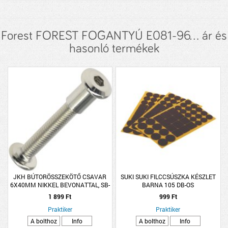
Forest FOREST FOGANTYÚ E081-96... ár és
hasonló termékek
JKH BÚTORÖSSZEKÖTŐ CSAVAR
SUKI SUKI FILCCSÚSZKA KÉSZLET
6X40MM NIKKEL BEVONATTAL, SB-
BARNA 105 DB-OS
2
1 899 Ft
999 Ft
Praktiker
Praktiker
A bolthoz
Info
A bolthoz
Info