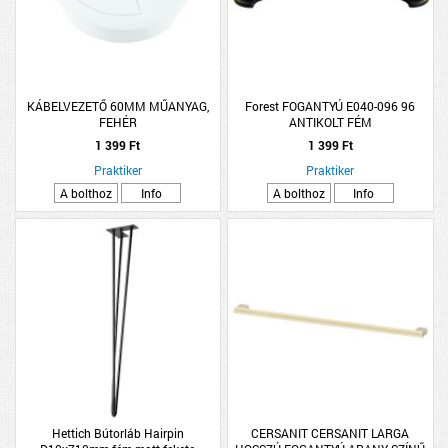
KÁBELVEZETŐ 60MM MŰANYAG,
Forest FOGANTYÚ E040-096 96
FEHÉR
ANTIKOLT FÉM
1 399 Ft
1 399 Ft
Praktiker
Praktiker
A bolthoz
Info
A bolthoz
Info
Hettich Bútorláb Hairpin
CERSANIT CERSANIT LARGA