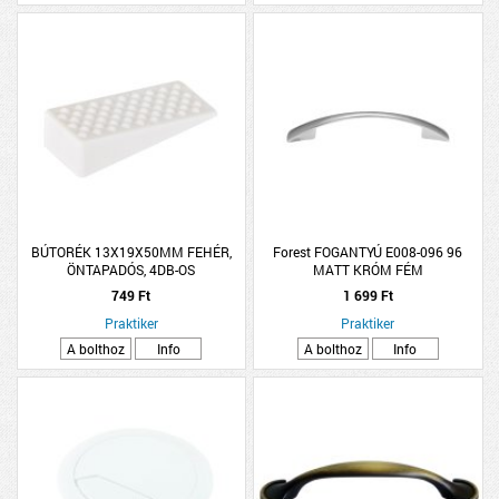
BÚTORÉK 13X19X50MM FEHÉR,
Forest FOGANTYÚ E008-096 96
ÖNTAPADÓS, 4DB-OS
MATT KRÓM FÉM
749 Ft
1 699 Ft
Praktiker
Praktiker
A bolthoz
Info
A bolthoz
Info