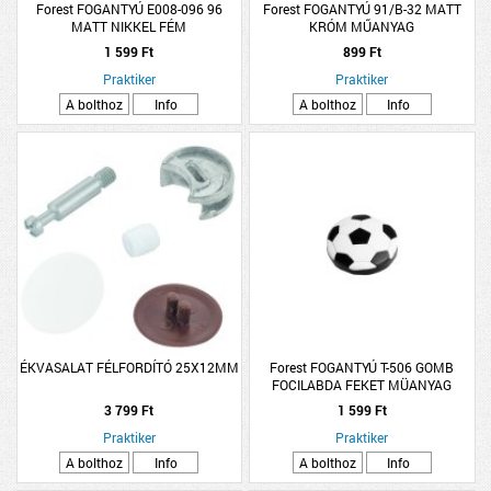
Forest FOGANTYÚ E008-096 96
Forest FOGANTYÚ 91/B-32 MATT
MATT NIKKEL FÉM
KRÓM MŰANYAG
1 599 Ft
899 Ft
Praktiker
Praktiker
A bolthoz
Info
A bolthoz
Info
ÉKVASALAT FÉLFORDÍTÓ 25X12MM
Forest FOGANTYÚ T-506 GOMB
FOCILABDA FEKET MÜANYAG
3 799 Ft
1 599 Ft
Praktiker
Praktiker
A bolthoz
Info
A bolthoz
Info