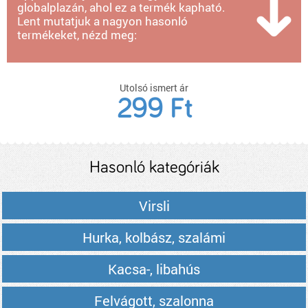
globalplazán, ahol ez a termék kapható.
Lent mutatjuk a nagyon hasonló
termékeket, nézd meg:
Utolsó ismert ár
299 Ft
Hasonló kategóriák
Virsli
Hurka, kolbász, szalámi
Kacsa-, libahús
Felvágott, szalonna