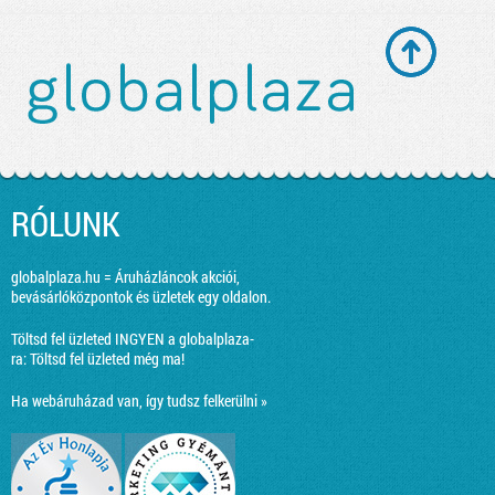
RÓLUNK
globalplaza.hu = Áruházláncok akciói,
bevásárlóközpontok és üzletek egy oldalon.
Töltsd fel üzleted INGYEN a globalplaza-
ra:
Töltsd fel üzleted még ma!
Ha webáruházad van, így tudsz felkerülni »