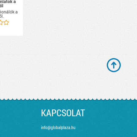
ánlatok a
ől
ionálók a
ől.
KAPCSOLAT
info@globalplaza.hu