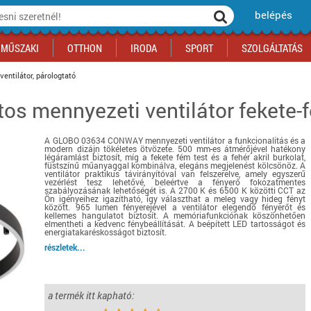
belépés
MŰSZAKI
OTTHON
IRODA
SPORT
SZOLGÁLTATÁS
ventilátor, párologtató
tos mennyezeti ventilátor fekete-
ka
yógyszertár
csálnivaló
Sport akciók
Építkezés
Fitneszközpont
Biztonságtechnika
kciók
a
, gördeszka, roller
ék
mékek, sütemények
Szolgáltatás akciók
Szerszám, barkács, alkatrész
Kocsmasport
Ünnepi dekoráció
A GLOBO 03634 CONWAY mennyezeti ventilátor a funkcionalitás és a
tító, parkolás
s ital
Iskolakezdés, papír, írószer
Motor
Fűtés
modern dizájn tökéletes ötvözete. 500 mm-es átmérőjével hatékony
légáramlást biztosít, míg a fekete fém test és a fehér akril burkolat,
ás akciók
k
l
Háziállatok
Autó
füstszínű műanyaggal kombinálva, elegáns megjelenést kölcsönöz. A
ventilátor praktikus távirányítóval van felszerelve, amely egyszerű
vezérlést tesz lehetővé, beleértve a fényerő fokozatmentes
iók
Bébi
Ingatlan
szabályozásának lehetőségét is. A 2700 K és 6500 K közötti CCT az
Ön igényeihez igazítható, így választhat a meleg vagy hideg fényt
ók
Gyógyászati segédeszköz
között. 965 lumen fényerejével a ventilátor elegendő fényerőt és
kellemes hangulatot biztosít. A memóriafunkciónak köszönhetően
Regisztrálj az oldalunkra INGYEN itt ››
elmentheti a kedvenc fénybeállítását. A beépített LED tartosságot és
energiatakaréskosságot biztosít.
Regisztrálj az oldalunkra INGYEN itt ››
Regisztrálj az oldalunkra INGYEN itt ››
Regisztrálj az oldalunkra INGYEN itt ››
Regisztrálj az oldalunkra INGYEN itt ››
Regisztrálj az oldalunkra INGYEN itt ››
Regisztrálj az oldalunkra INGYEN itt ››
részletek...
Regisztrálj az oldalunkra INGYEN itt ››
a termék itt kapható: