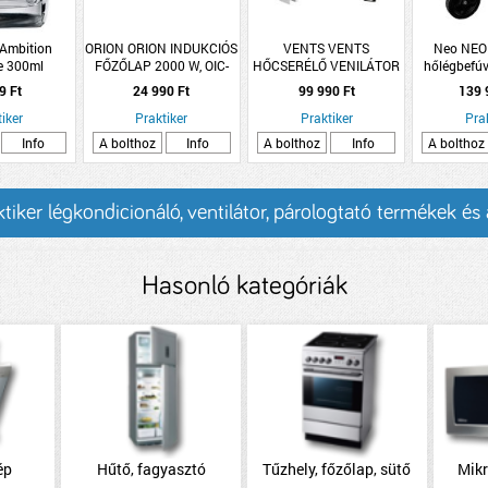
 Ambition
ORION ORION INDUKCIÓS
VENTS VENTS
Neo NEO 
e 300ml
FŐZŐLAP 2000 W, OIC-
HŐCSERÉLŐ VENILÁTOR
hőlégbefú
 db/cs üveg
2201S
FRISSLEVEGŐS RA-1-50-9
9 Ft
24 990 Ft
99 990 Ft
139 
szett
R V. 2 EGYHELYISÉGES
iker
Praktiker
Praktiker
Pra
Info
A bolthoz
Info
A bolthoz
Info
A bolthoz
tiker légkondicionáló, ventilátor, párologtató termékek és
Hasonló kategóriák
ép
Hűtő, fagyasztó
Tűzhely, főzőlap, sütő
Mik