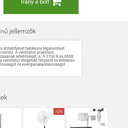
Irány a bolt
ínű jellemzők
s átmérőjével hatékony légáramlást
lcsönöz. A ventilátor praktikus
ozásának lehetőségét is. A 2700 K és 6500
a ventilátor elegendő fényerőt és kellemes
artosságot és energiatakaréskosságot
kek
-12%