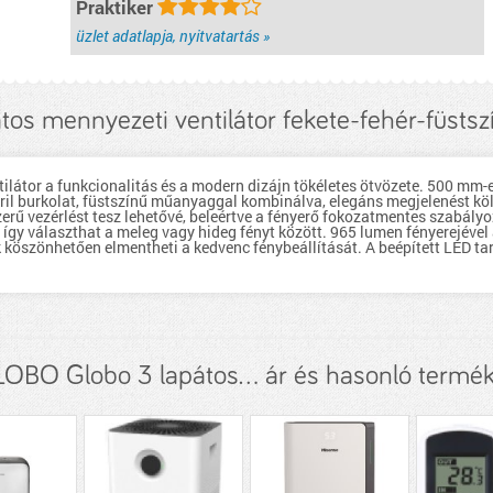
Praktiker
üzlet adatlapja, nyitvatartás »
tos mennyezeti ventilátor fekete-fehér-füstsz
tor a funkcionalitás és a modern dizájn tökéletes ötvözete. 500 mm-e
 akril burkolat, füstszínű műanyaggal kombinálva, elegáns megjelenést kö
zerű vezérlést tesz lehetővé, beleértve a fényerő fokozatmentes szabály
 így választhat a meleg vagy hideg fényt között. 965 lumen fényerejével 
 köszönhetően elmentheti a kedvenc fénybeállítását. A beépített LED t
OBO Globo 3 lapátos... ár és hasonló termé