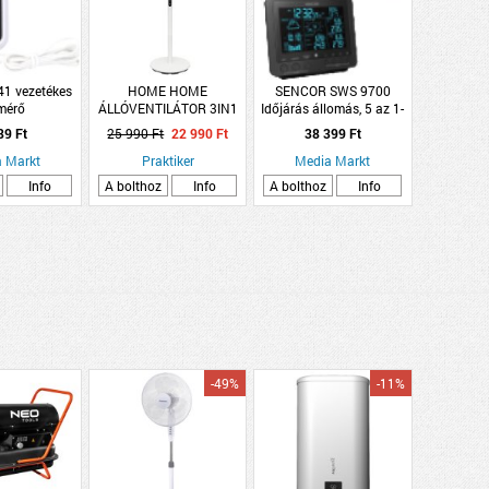
1 vezetékes
HOME HOME
SENCOR SWS 9700
mérő
ÁLLÓVENTILÁTOR 3IN1
Időjárás állomás, 5 az 1-
60W, 40CM, FEHÉR,
ben vezeték nélküli
89 Ft
25 990 Ft
22 990 Ft
38 399 Ft
TÁVIRÁNYÍTÓVAL
szenzor
 Markt
Praktiker
Media Markt
Info
A bolthoz
Info
A bolthoz
Info
-49%
-11%