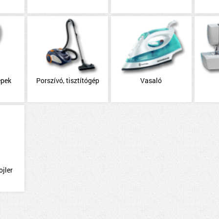
épek
Porszívó, tisztítógép
Vasaló
ojler