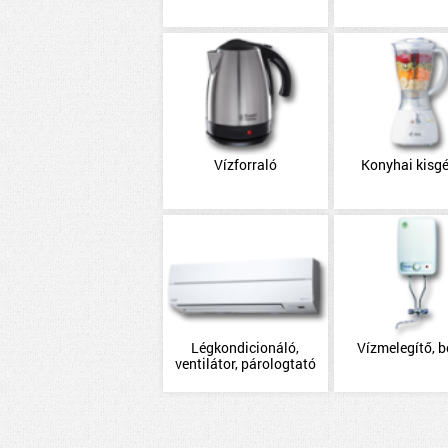
Vízforraló
Konyhai kisg
Légkondicionáló,
Vízmelegítő, b
ventilátor, párologtató