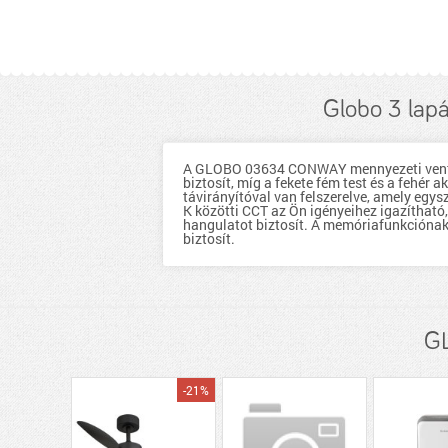
Globo 3 lapá
A GLOBO 03634 CONWAY mennyezeti ventilá
biztosít, míg a fekete fém test és a fehér
távirányítóval van felszerelve, amely egys
K közötti CCT az Ön igényeihez igazítható,
hangulatot biztosít. A memóriafunkciónak
biztosít.
GL
-21%