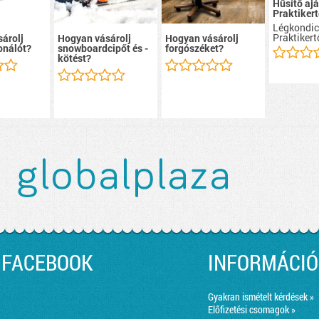
Hűsítő aj
Praktikert
Légkondic
Praktikert
árolj
Hogyan vásárolj
Hogyan vásárolj
onálót?
snowboardcipőt és -
forgószéket?
kötést?
FACEBOOK
INFORMÁCIÓ
Gyakran ismételt kérdések »
Előfizetési csomagok »