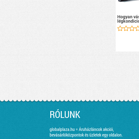
Hogyan vás
légkondici
RÓLUNK
globalplaza.hu = Áruházláncok akciói,
bevásárlóközpontok és üzletek egy oldalon.