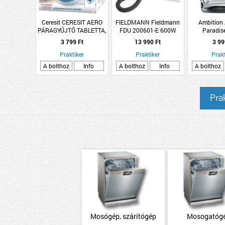
Ceresit CERESIT AERO
FIELDMANN Fieldmann
Ambition
PÁRAGYŰJTŐ TABLETTA,
FDU 200601-E 600W
Paradis
SEMLEGES ILLAT 2,450G
elektromos hamuporszívó
10x8x8cm 6
3 799 Ft
13 990 Ft
3 99
pohár
Praktiker
Praktiker
Prakt
A bolthoz
Info
A bolthoz
Info
A bolthoz
Prak
Mosógép, szárítógép
Mosogatóg