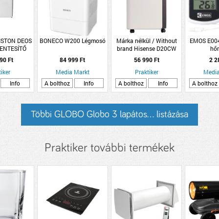
ISTON DEOS
BONECO W200 Légmosó
Márka nélkül / Without
EMOS E004
ENTESÍTŐ
brand Hisense D20CW
hő
páramentesítő 280 W
90 Ft
84 999 Ft
56 990 Ft
2 2
fehér
iker
Media Markt
Praktiker
Media
Info
A bolthoz
Info
A bolthoz
Info
A bolthoz
Többi GLOBO Globo 3 lapátos... listázása
Praktiker további termékek