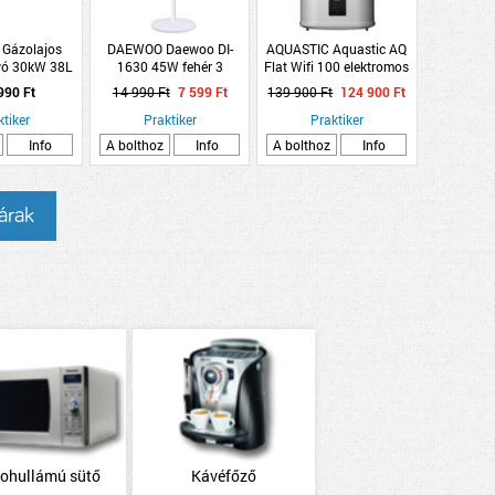
Gázolajos
DAEWOO Daewoo DI-
AQUASTIC Aquastic AQ
vó 30kW 38L
1630 45W fehér 3
Flat Wifi 100 elektromos
fokozatos álló ventilátor
forróvíztároló 93 L, 2 kW,
990 Ft
14 990 Ft
7 599 Ft
139 900 Ft
124 900 Ft
zárt
ktiker
Praktiker
Praktiker
Info
A bolthoz
Info
A bolthoz
Info
 árak
rohullámú sütő
Kávéfőző