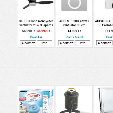
GLOBO Globo mennyezeti
ARDES 5D30B Asztali
ARISTON AR
ventilátor 20W 3 lapátos
ventilátor, 30 cm
30 PÁRAM
fekete
56 990 Ft
44 990 Ft
14 989 Ft
161 9
Praktiker
Media Markt
Prakt
A bolthoz
Info
A bolthoz
Info
A bolthoz