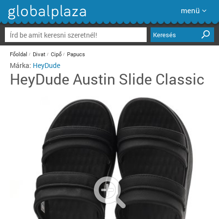
menü
Keresés
Főoldal
Divat
Cipő
Papucs
Márka:
HeyDude
HeyDude
Austin Slide Classic