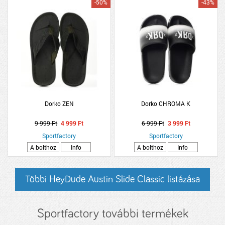
-50%
-43%
Dorko ZEN
Dorko CHROMA K
9 999 Ft
4 999 Ft
6 999 Ft
3 999 Ft
Sportfactory
Sportfactory
A bolthoz
Info
A bolthoz
Info
Többi HeyDude Austin Slide Classic listázása
Sportfactory további termékek