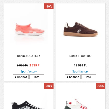
-30%
Dorko AQUATIC K
Dorko FLOW 500
3 999 Ft
2 799 Ft
19 999 Ft
Sportfactory
Sportfactory
A bolthoz
Info
A bolthoz
Info
-30%
-50%