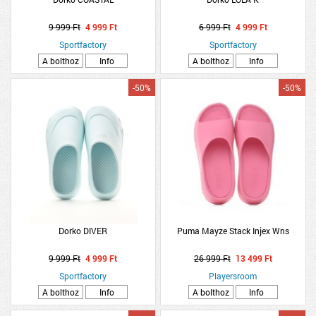
9 999 Ft
4 999 Ft
6 999 Ft
4 999 Ft
Sportfactory
Sportfactory
A bolthoz
Info
A bolthoz
Info
-50%
-50%
Dorko DIVER
Puma Mayze Stack Injex Wns
9 999 Ft
4 999 Ft
26 999 Ft
13 499 Ft
Sportfactory
Playersroom
A bolthoz
Info
A bolthoz
Info