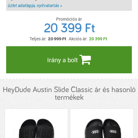
üzlet adatlapja, nyitvatartás »
Promóciós ár
20 399 Ft
Teljes ár:
23 999 Ft
Akciós ár:
20 399
Ft
Irány a bolt
HeyDude Austin Slide Classic ár és hasonló
termékek