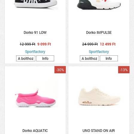
Dorko 91 LOW
Dorko IMPULSE
12 999 Ft
9 099 Ft
24 999 Ft
12 499 Ft
Sportfactory
Sportfactory
A bolthoz
Info
A bolthoz
Info
-30%
-13%
Dorko AQUATIC
UNO STAND ON AIR