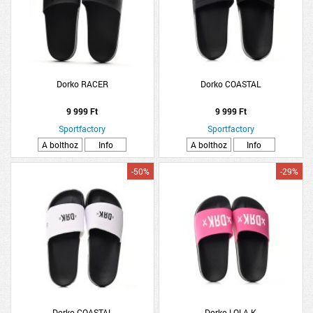
Dorko RACER
Dorko COASTAL
9 999 Ft
9 999 Ft
Sportfactory
Sportfactory
A bolthoz
Info
A bolthoz
Info
-50%
-29%
Dorko COASTAL
Dorko LOLA K