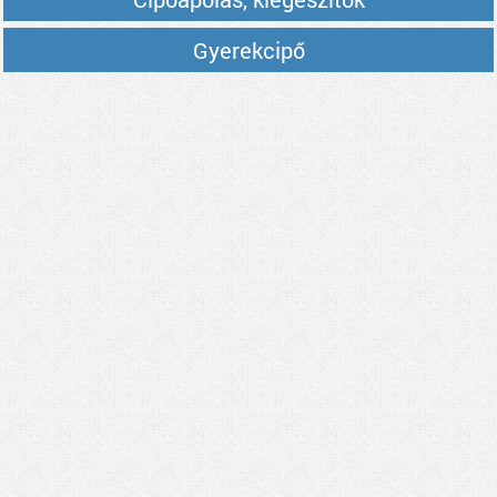
Gyerekcipő