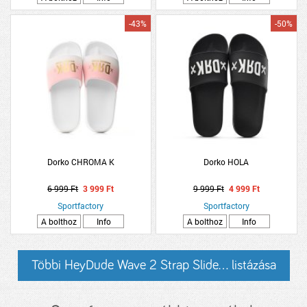
-43%
-50%
Dorko CHROMA K
Dorko HOLA
6 999 Ft
3 999 Ft
9 999 Ft
4 999 Ft
Sportfactory
Sportfactory
A bolthoz
Info
A bolthoz
Info
Többi HeyDude Wave 2 Strap Slide... listázása