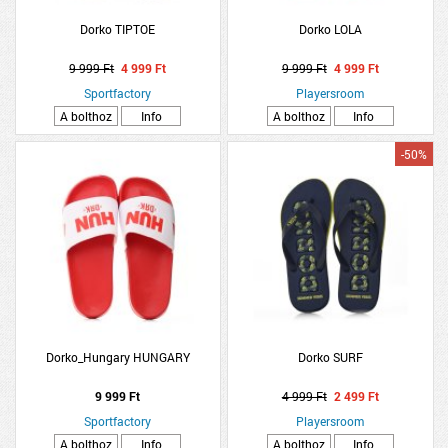
Dorko TIPTOE
Dorko LOLA
9 999 Ft
4 999 Ft
9 999 Ft
4 999 Ft
Sportfactory
Playersroom
A bolthoz
Info
A bolthoz
Info
-50%
Dorko_Hungary HUNGARY
Dorko SURF
9 999 Ft
4 999 Ft
2 499 Ft
Sportfactory
Playersroom
A bolthoz
Info
A bolthoz
Info