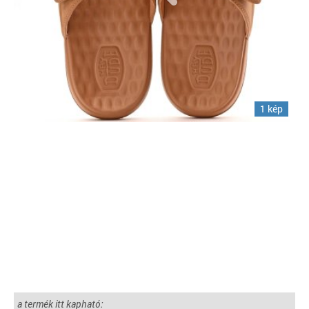
1 kép
a termék itt kapható: