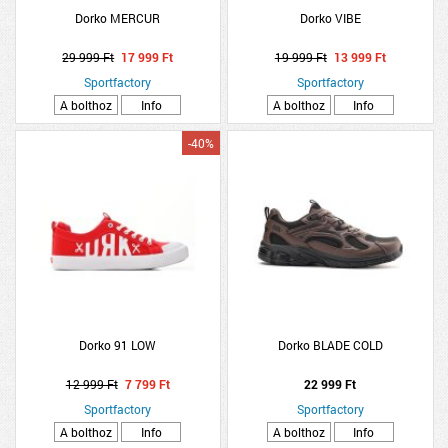
Dorko MERCUR
Dorko VIBE
29 999 Ft
17 999 Ft
19 999 Ft
13 999 Ft
Sportfactory
Sportfactory
A bolthoz
Info
A bolthoz
Info
-40%
Dorko 91 LOW
Dorko BLADE COLD
12 999 Ft
7 799 Ft
22 999 Ft
Sportfactory
Sportfactory
A bolthoz
Info
A bolthoz
Info