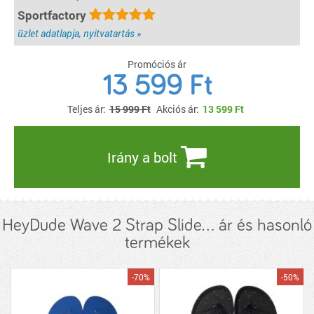
Sportfactory
üzlet adatlapja, nyitvatartás »
Promóciós ár
13 599 Ft
Teljes ár:
15 999 Ft
Akciós ár:
13 599
Ft
Irány a bolt
HeyDude Wave 2 Strap Slide... ár és hasonló
termékek
-70%
-50%