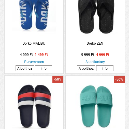
Dorko MALIBU
Dorko ZEN
4 999 Ft
1 499 Ft
9 999 Ft
4 999 Ft
Playersroom
Sportfactory
A bolthoz
Info
A bolthoz
Info
-50%
-50%