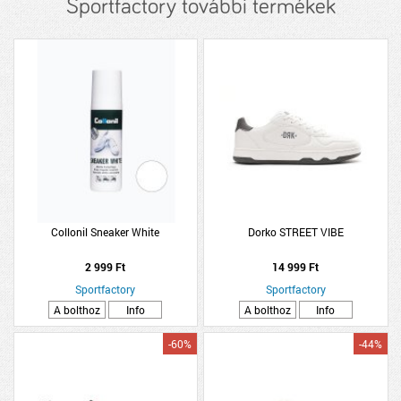
Sportfactory további termékek
Collonil Sneaker White
Dorko STREET VIBE
2 999 Ft
14 999 Ft
Sportfactory
Sportfactory
A bolthoz
Info
A bolthoz
Info
-60%
-44%