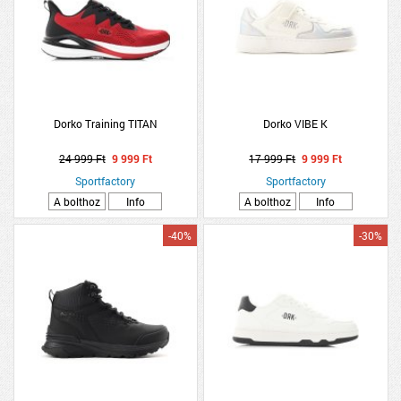
Dorko Training TITAN
Dorko VIBE K
24 999 Ft
9 999 Ft
17 999 Ft
9 999 Ft
Sportfactory
Sportfactory
A bolthoz
Info
A bolthoz
Info
-40%
-30%