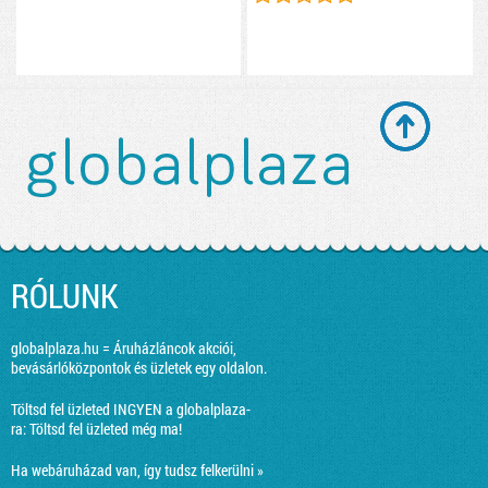
RÓLUNK
globalplaza.hu = Áruházláncok akciói,
bevásárlóközpontok és üzletek egy oldalon.
Töltsd fel üzleted INGYEN a globalplaza-
ra:
Töltsd fel üzleted még ma!
Ha webáruházad van, így tudsz felkerülni »