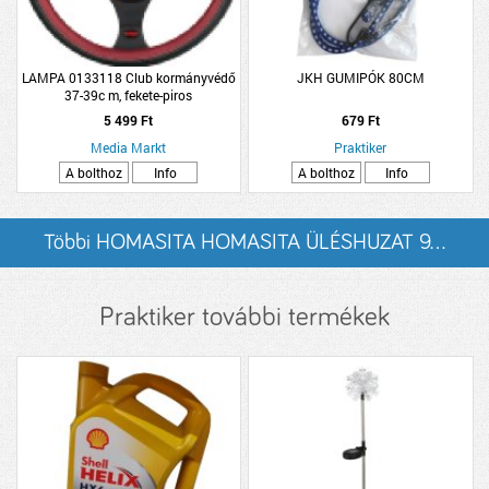
LAMPA 0133118 Club kormányvédő
JKH GUMIPÓK 80CM
37-39c m, fekete-piros
5 499 Ft
679 Ft
Media Markt
Praktiker
A bolthoz
Info
A bolthoz
Info
Többi HOMASITA HOMASITA ÜLÉSHUZAT 9...
listázása
Praktiker további termékek