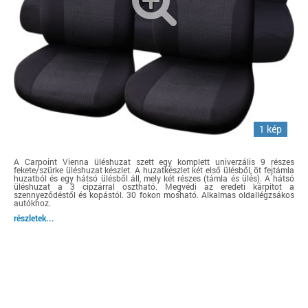
1 kép
A Carpoint Vienna üléshuzat szett egy komplett univerzális 9 részes
fekete/szürke üléshuzat készlet. A huzatkészlet két első ülésből, öt fejtámla
huzatból és egy hátsó ülésből áll, mely két részes (támla és ülés). A hátsó
üléshuzat a 3 cipzárral osztható. Megvédi az eredeti kárpitot a
szennyeződéstől és kopástól. 30 fokon mosható. Alkalmas oldallégzsákos
autókhoz.
részletek...