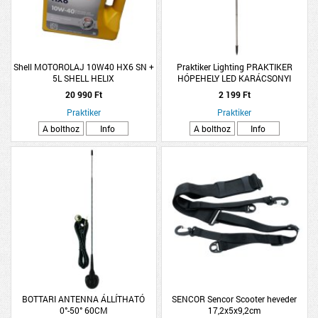
Shell MOTOROLAJ 10W40 HX6 SN +
Praktiker Lighting PRAKTIKER
5L SHELL HELIX
HÓPEHELY LED KARÁCSONYI
SZOLÁR IP44 LESZÚRHATÓ
20 990 Ft
2 199 Ft
10X12,8X84CM ÁTLÁTSZÓ
Praktiker
Praktiker
A bolthoz
Info
A bolthoz
Info
BOTTARI ANTENNA ÁLLÍTHATÓ
SENCOR Sencor Scooter heveder
0°-50° 60CM
17,2x5x9,2cm