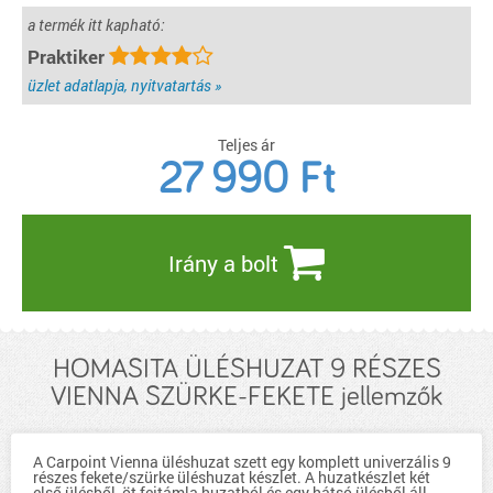
a termék itt kapható:
Praktiker
üzlet adatlapja, nyitvatartás »
Teljes ár
27 990
Ft
Irány a bolt
HOMASITA ÜLÉSHUZAT 9 RÉSZES
VIENNA SZÜRKE-FEKETE jellemzők
A Carpoint Vienna üléshuzat szett egy komplett univerzális 9
részes fekete/szürke üléshuzat készlet. A huzatkészlet két
első ülésből, öt fejtámla huzatból és egy hátsó ülésből áll,