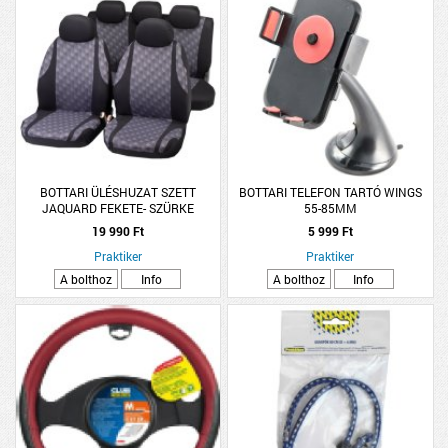
BOTTARI ÜLÉSHUZAT SZETT
BOTTARI TELEFON TARTÓ WINGS
JAQUARD FEKETE- SZÜRKE
55-85MM
19 990 Ft
5 999 Ft
Praktiker
Praktiker
A bolthoz
Info
A bolthoz
Info