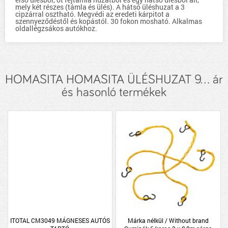
mely két részes (támla és ülés). A hátsó üléshuzat a 3
cipzárral osztható. Megvédi az eredeti kárpitot a
szennyeződéstől és kopástól. 30 fokon mosható. Alkalmas
oldallégzsákos autókhoz.
HOMASITA HOMASITA ÜLÉSHUZAT 9... ár
és hasonló termékek
ITOTAL CM3049 MÁGNESES AUTÓS
Márka nélkül / Without brand