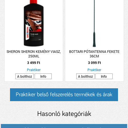
SHERON SHERON KEMÉNY VIASZ,
BOTTARI PÓTANTENNA FEKETE
250ML
36CM
3 499 Ft
3 099 Ft
Praktiker
Praktiker
A bolthoz
Info
A bolthoz
Info
Praktiker belső felszerelés termékek és árak
Hasonló kategóriák