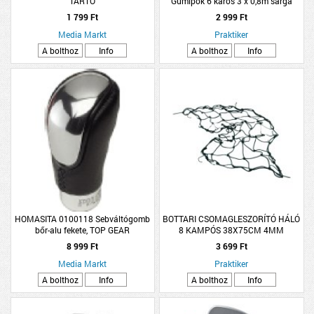
TARTÓ
Gumipók 6 karos 3 x 0,8m sárga
1 799 Ft
2 999 Ft
Media Markt
Praktiker
A bolthoz
Info
A bolthoz
Info
HOMASITA 0100118 Sebváltógomb
BOTTARI CSOMAGLESZORÍTÓ HÁLÓ
bőr-alu fekete, TOP GEAR
8 KAMPÓS 38X75CM 4MM
8 999 Ft
3 699 Ft
Media Markt
Praktiker
A bolthoz
Info
A bolthoz
Info