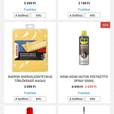
5 299 Ft
2 199 Ft
Praktiker
Praktiker
A bolthoz
Info
A bolthoz
Info
-60%
SHERON SHERON,SZINTETIKUS
WD40 WD40 MOTOR FÉKTISZTÍTÓ
TÖRLŐKENDŐ MAGAS
SPRAY 500ML
NEDVSZÍVÓKÉPESSÉGŰ
3 099 Ft
6 599 Ft
2 639 Ft
Praktiker
Praktiker
A bolthoz
Info
A bolthoz
Info