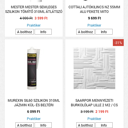
MESTER MESTER SEMLEGES
COTTALI AJTÓKILINCS NZ 55MM
SZILIKON TÖMÍTŐ 310ML ÁTLÁTSZÓ
ALU FEKETE MITO
4 999 Ft
3 599 Ft
9 699 Ft
Praktiker
Praktiker
A bolthoz
Info
A bolthoz
Info
-31%
MUREXIN SIL60 SZILIKON 310ML
SAARPOR MENNYEZETI
JÁZMIN KÜL- ÉS BELTÉRI
BURKOLÓLAP LILLE 2 M2 / CS
50X50 CM
6 099 Ft
3 199 Ft
2 199 Ft
Praktiker
Praktiker
A bolthoz
Info
A bolthoz
Info