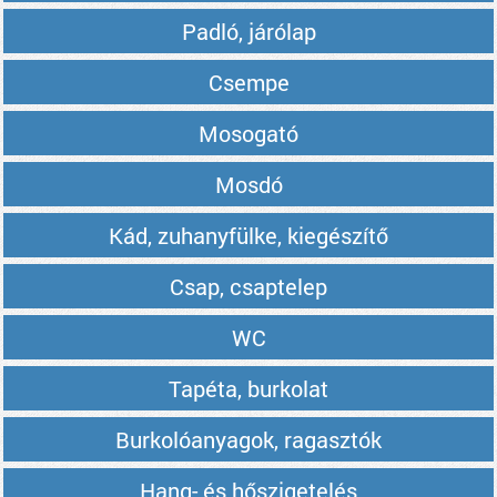
Padló, járólap
Csempe
Mosogató
Mosdó
Kád, zuhanyfülke, kiegészítő
Csap, csaptelep
WC
Tapéta, burkolat
Burkolóanyagok, ragasztók
Hang- és hőszigetelés