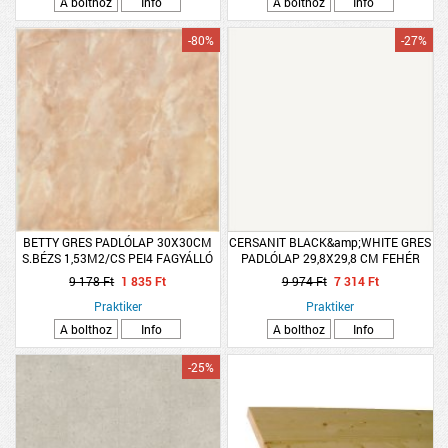
A bolthoz
Info
A bolthoz
Info
-80%
-27%
BETTY GRES PADLÓLAP 30X30CM
CERSANIT BLACK&amp;WHITE GRES
S.BÉZS 1,53M2/CS PEI4 FAGYÁLLÓ
PADLÓLAP 29,8X29,8 CM FEHÉR
1,33M2/CSOMAG MATT FAGYÁLLÓ
9 178 Ft
1 835 Ft
9 974 Ft
7 314 Ft
Praktiker
Praktiker
A bolthoz
Info
A bolthoz
Info
-25%