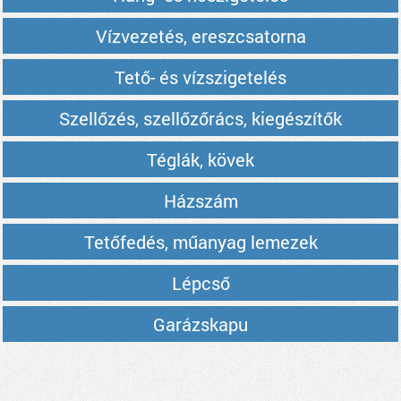
Vízvezetés, ereszcsatorna
Tető- és vízszigetelés
Szellőzés, szellőzőrács, kiegészítők
Téglák, kövek
Házszám
Tetőfedés, műanyag lemezek
Lépcső
Garázskapu