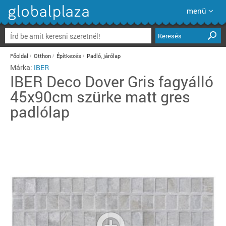
menü
Keresés
Főoldal
Otthon
Építkezés
Padló, járólap
Márka:
IBER
IBER
Deco Dover Gris fagyálló
45x90cm szürke matt gres
padlólap