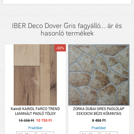
IBER Deco Dover Gris fagyálló... ár és
hasonló termékek
-30%
Kaindl KAINDL FARCO TREND
ZORKA DUBAI GRES PADLÓLAP
LAMINÁLT PADLÓ TÖLGY
33X33CM BÉZS KŐMINTÁS
1383X193X8MM 2,40M2/CSOMAG
15 358 Ft
10 750 Ft
6 466 Ft
K32 4V
Praktiker
Praktiker