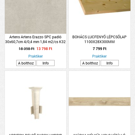
Artens Artens Erazzo SPC padló
BOHÁCS LUCFENYŐ LÉPCSŐLAP
30x60,7cm 4/0,4 mm 1,84 m2/cs K32
1100X28X300MM
18 398 Ft
13 798 Ft
7 799 Ft
Praktiker
Praktiker
A bolthoz
Info
A bolthoz
Info