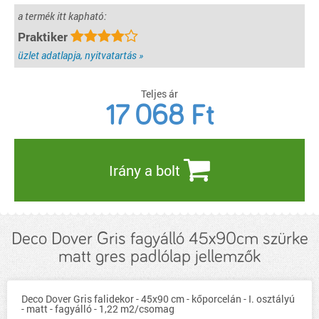
a termék itt kapható:
Praktiker
üzlet adatlapja, nyitvatartás »
Teljes ár
17 068
Ft
Irány a bolt
Deco Dover Gris fagyálló 45x90cm szürke
matt gres padlólap jellemzők
Deco Dover Gris falidekor - 45x90 cm - kőporcelán - I. osztályú
- matt - fagyálló - 1,22 m2/csomag