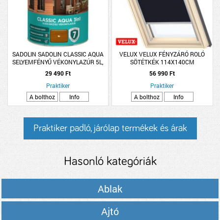
SADOLIN SADOLIN CLASSIC AQUA
VELUX VELUX FÉNYZÁRÓ ROLÓ
SELYEMFÉNYŰ VÉKONYLAZÚR 5L,
SÖTÉTKÉK 114X140CM
DIÓ
DKLS081100S
29 490 Ft
56 990 Ft
Praktiker
Praktiker
A bolthoz
Info
A bolthoz
Info
Praktiker padló, járólap termékek és árak
Hasonló kategóriák
Ablak
Ajtó