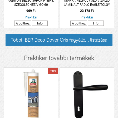
ARBITON BELSŐ SAROK HIIBRID
MÁRKA NÉLKÜL VOLO VÍZÁLLÓ
SZEGŐLÉCHEZ VIGO 60
LAMINÁLT PADLÓ EAGLE TÖLGY,
SCANDINAVIAN TÖLGY
1380X191X8MM,
969 Ft
23 178 Ft
2DB/CSOMAG
2.109M2/CSOMAG, K33, 4V
Praktiker
Praktiker
A bolthoz
Info
A bolthoz
Info
Többi IBER Deco Dover Gris fagyálló... listázása
Praktiker további termékek
-28%