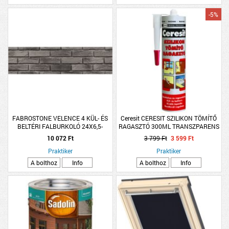
-5%
FABROSTONE VELENCE 4 KÜL- ÉS
Ceresit CERESIT SZILIKON TÖMÍTŐ
BELTÉRI FALBURKOLÓ 24X6,5-
RAGASZTÓ 300ML TRANSZPARENS
7X2CM
10 072 Ft
3 799 Ft
3 599 Ft
Praktiker
Praktiker
A bolthoz
Info
A bolthoz
Info