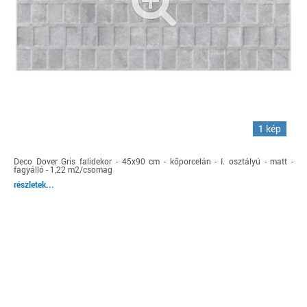
1 kép
Deco Dover Gris falidekor - 45x90 cm - kőporcelán - I. osztályú - matt -
fagyálló - 1,22 m2/csomag
részletek...