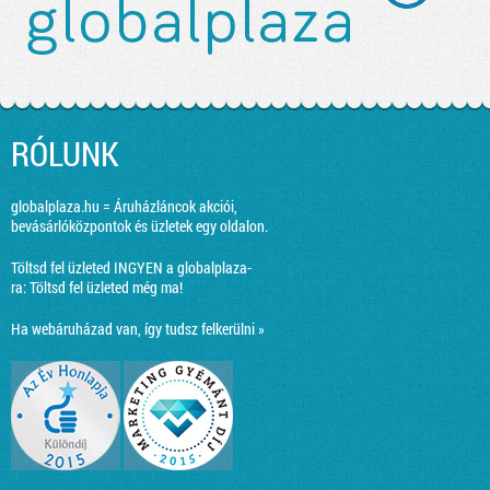
RÓLUNK
globalplaza.hu = Áruházláncok akciói,
bevásárlóközpontok és üzletek egy oldalon.
Töltsd fel üzleted INGYEN a globalplaza-
ra:
Töltsd fel üzleted még ma!
Ha webáruházad van, így tudsz felkerülni »