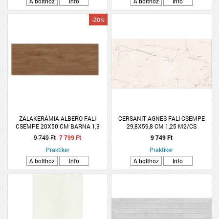
A bolthoz
Info
A bolthoz
Info
-20%
ZALAKERÁMIA ALBERO FALI
CERSANIT AGNES FALI CSEMPE
CSEMPE 20X50 CM BARNA 1,3
29,8X59,8 CM 1,25 M2/CS
M2/CSOMAG *RÉGI: 293031*
MÁRVÁNY SZATÉN
9 749 Ft
7 799 Ft
9 749 Ft
Praktiker
Praktiker
A bolthoz
Info
A bolthoz
Info