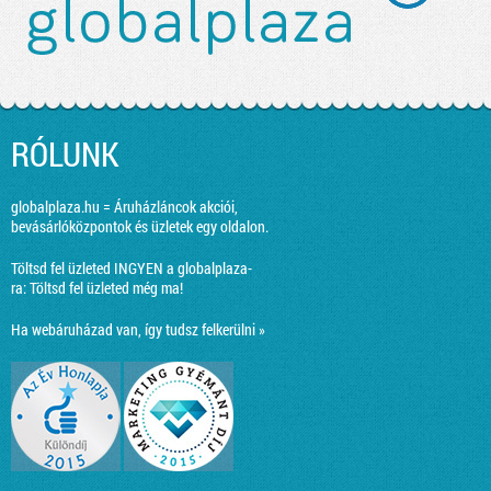
RÓLUNK
globalplaza.hu = Áruházláncok akciói,
bevásárlóközpontok és üzletek egy oldalon.
Töltsd fel üzleted INGYEN a globalplaza-
ra:
Töltsd fel üzleted még ma!
Ha webáruházad van, így tudsz felkerülni »