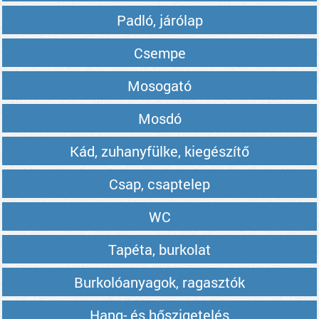
Padló, járólap
Csempe
Mosogató
Mosdó
Kád, zuhanyfülke, kiegészítő
Csap, csaptelep
WC
Tapéta, burkolat
Burkolóanyagok, ragasztók
Hang- és hőszigetelés