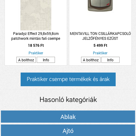
Paradyz Effect 29,8x59,8cm
MENTAVILL TON CSILLÁRKAPCSOLÓ
patchwork mintás fali csempe
JELZŐFÉNYES EZÜST
18 576 Ft
5 499 Ft
Praktiker
Praktiker
A bolthoz
Info
A bolthoz
Info
Praktiker csempe termékek és árak
Hasonló kategóriák
Ablak
Ajtó