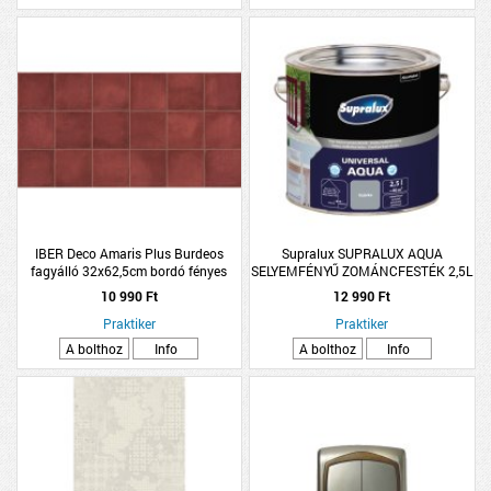
IBER Deco Amaris Plus Burdeos
Supralux SUPRALUX AQUA
fagyálló 32x62,5cm bordó fényes
SELYEMFÉNYŰ ZOMÁNCFESTÉK 2,5L
dekorcsempe
SZÜRKE
10 990 Ft
12 990 Ft
Praktiker
Praktiker
A bolthoz
Info
A bolthoz
Info