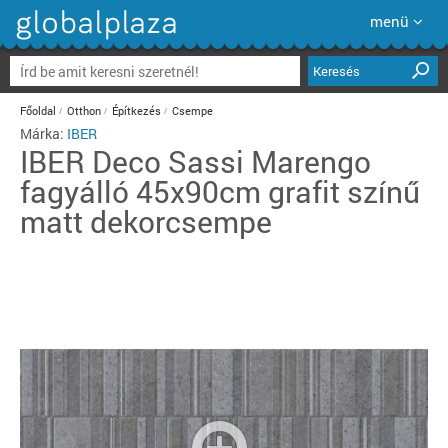
menü
Keresés
Főoldal
Otthon
Építkezés
Csempe
Márka:
IBER
IBER
Deco Sassi Marengo
fagyálló 45x90cm grafit színű
matt dekorcsempe