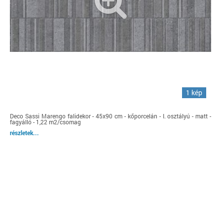
1 kép
Deco Sassi Marengo falidekor - 45x90 cm - kőporcelán - I. osztályú - matt -
fagyálló - 1,22 m2/csomag
részletek...