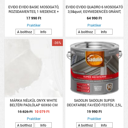
EVIDO EVIDO BASIC MOSOGATÓ,
EVIDO EVIDO QUADRO 6 MOSOGATÓ
ROZSDAMENTES, 1 MEDENCE +
3,5&quot; EGYMEDENCÉS GRÁNIT,
CSEPPTÁLCA, 86X43,5CM, 1,5&quot;
ANTRACIT, 565X510X200MM
17 990 Ft
64 990 Ft
Praktiker
Praktiker
A bolthoz
Info
A bolthoz
Info
-36%
MÁRKA NÉLKÜL ONYX WHITE
SADOLIN SADOLIN SUPER
BELTÉRI PADLÓLAP 60X60 CM
DECKFARBE FAVÉDŐ FESTÉK, 2,5L,
1,44M2/CSOM. MÁRVÁNYOS PEI3
PALASZÜRKE
15 826 Ft
10 079 Ft
19 990 Ft
&lt;R9 FÉNYES
Praktiker
Praktiker
A bolthoz
Info
A bolthoz
Info