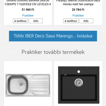
Domino DOMINO BIHARA DEKOR
Paradyz Silence 29,8x59,8cm bézs
CSEMPE 119,8X59,8 CM LEVELES 4
mintás matt fali csempe
ELEMES ZÖLD
51 960 Ft
20 784 Ft
Praktiker
Praktiker
A bolthoz
Info
A bolthoz
Info
Többi IBER Deco Sassi Marengo... listázása
Praktiker további termékek