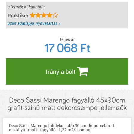
a termék itt kapható:
Praktiker
üzlet adatlapja, nyitvatartás »
Teljes ár
17 068
Ft
Irány a bolt
Deco Sassi Marengo fagyálló 45x90cm
grafit színű matt dekorcsempe jellemzők
Deco Sassi Marengo falidekor - 45x90 cm - kőporcelán - I.
osztályú - matt - fagyálló - 1,22 m2/csomag