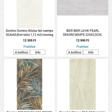
Domino Domino Biloba fali csempe
IBER IBER LAVIK PEARL
30,8x60,8cm bézs 1,12 m2/csomag
DEKORCSEMPE 32X62,5CM,
fényes
1M2/CSOMAG, VILÁGOSSZÜRKE,
12 309 Ft
12 990 Ft
MATT, FAGYÁLLÓ
Praktiker
Praktiker
A bolthoz
Info
A bolthoz
Info