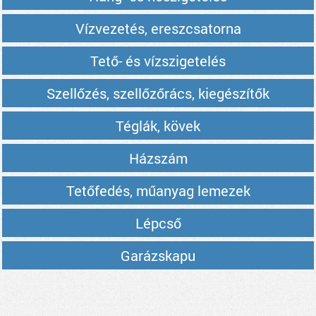
Vízvezetés, ereszcsatorna
Tető- és vízszigetelés
Szellőzés, szellőzőrács, kiegészítők
Téglák, kövek
Házszám
Tetőfedés, műanyag lemezek
Lépcső
Garázskapu