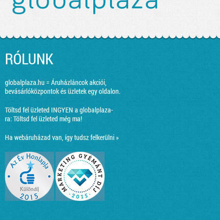
RÓLUNK
globalplaza.hu = Áruházláncok akciói,
bevásárlóközpontok és üzletek egy oldalon.
Töltsd fel üzleted INGYEN a globalplaza-
ra:
Töltsd fel üzleted még ma!
Ha webáruházad van, így tudsz felkerülni »