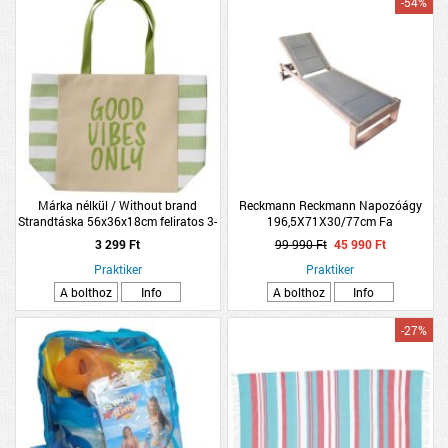
-54%
Márka nélkül / Without brand
Reckmann Reckmann Napozóágy
Strandtáska 56x36x18cm feliratos 3-
196,5X71X30/77cm Fa
féle modell
3 299 Ft
99 990 Ft
45 990 Ft
Praktiker
Praktiker
A bolthoz
Info
A bolthoz
Info
-27%