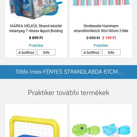
MÁRKA NÉLKÜL Strand készlet
Sirretessile Hammam
műanyag 7 részes &quot;Boldog
strandtörölköző 90x180cm 2-féle
halacskák&quot;
mintás
8 899 Ft
2 999 Ft
2 199 Ft
Praktiker
Praktiker
A bolthoz
Info
A bolthoz
Info
Többi Intex FÉNYES STRANDLABDA 61CM...
listázása
Praktiker további termékek