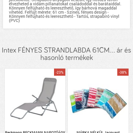
élvezheted a vidám pillanatokat családoddal és barátaiddal.
Könnyen felfújható és leereszthető, így bárhová magaddal
viheted. Felfújt mérete: 61 cm - Színes, fényes design -
Könnyen felfújható és leereszthető - Tartós, strapabíró vinyl
(PVC)
Intex FÉNYES STRANDLABDA 61CM... ár és
hasonló termékek
-23%
-38%
Reckmann RECKMANN NAPOZÓÁGY
MÁRKA NÉLKÜL Jacquard