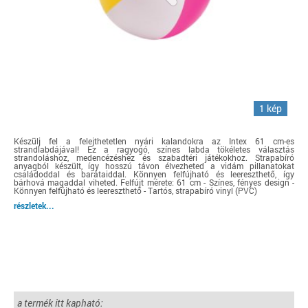
1 kép
Készülj fel a felejthetetlen nyári kalandokra az Intex 61 cm-es
strandlabdájával! Ez a ragyogó, színes labda tökéletes választás
strandoláshoz, medencézéshez és szabadtéri játékokhoz. Strapabíró
anyagból készült, így hosszú távon élvezheted a vidám pillanatokat
családoddal és barátaiddal. Könnyen felfújható és leereszthető, így
bárhová magaddal viheted. Felfújt mérete: 61 cm - Színes, fényes design -
Könnyen felfújható és leereszthető - Tartós, strapabíró vinyl (PVC)
részletek...
a termék itt kapható: