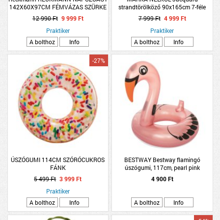
142X60X97CM FÉMVÁZAS SZÜRKE
strandtörölköző 90x165cm 7-féle
ÖSSZECSUKHATÓ
mintával
12 990 Ft
9 999 Ft
7 999 Ft
4 999 Ft
Praktiker
Praktiker
A bolthoz
Info
A bolthoz
Info
-27%
ÚSZÓGUMI 114CM SZÓRÓCUKROS
BESTWAY Bestway flamingó
FÁNK
úszógumi, 117cm, pearl pink
5 499 Ft
3 999 Ft
4 900 Ft
Praktiker
A bolthoz
Info
A bolthoz
Info