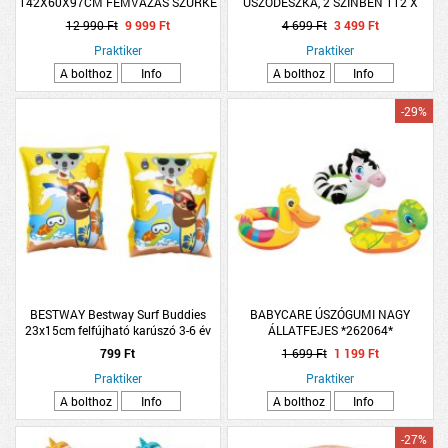
142X60X97CM FÉMVÁZAS SZÜRKE
ÚSZÓDESZKA, 2 SZÍNBEN 112 X
ÖSSZECSUKHATÓ
62CM 6+
12 990 Ft
9 999 Ft
4 699 Ft
3 499 Ft
Praktiker
Praktiker
A bolthoz
Info
A bolthoz
Info
-29%
BESTWAY Bestway Surf Buddies
BABYCARE ÚSZÓGUMI NAGY
23x15cm felfújható karúszó 3-6 év
ÁLLATFEJES *262064*
799 Ft
1 699 Ft
1 199 Ft
Praktiker
Praktiker
A bolthoz
Info
A bolthoz
Info
-27%