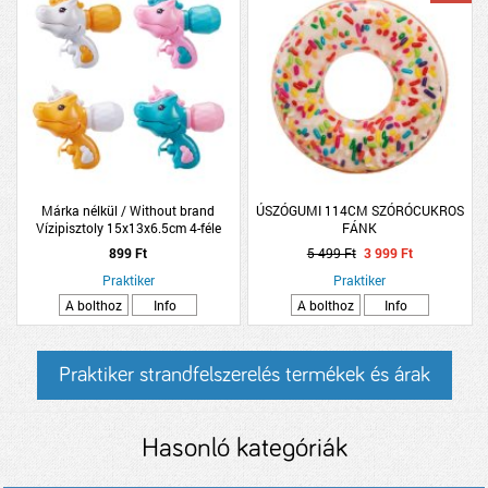
Márka nélkül / Without brand
ÚSZÓGUMI 114CM SZÓRÓCUKROS
Vízipisztoly 15x13x6.5cm 4-féle
FÁNK
modell
899 Ft
5 499 Ft
3 999 Ft
Praktiker
Praktiker
A bolthoz
Info
A bolthoz
Info
Praktiker strandfelszerelés termékek és árak
Hasonló kategóriák