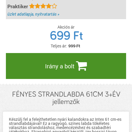
Praktiker
üzlet adatlapja, nyitvatartás »
Akciós ár
699
Ft
Teljes ár:
999 Ft
Irány a bolt
FÉNYES STRANDLABDA 61CM 3+ÉV
jellemzők
Készülj fel a felejthetetlen nyári kalandokra az Intex 61 cm-es
strandlabdájával! Ez a ragyogó, színes labda tökéletes
választás strandoláshoz, medencézéshez és szabadtéri
játékokhoz. Strapabíró anyagból készült, így hosszú távon