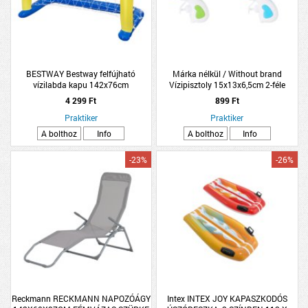
BESTWAY Bestway felfújható
Márka nélkül / Without brand
vízilabda kapu 142x76cm
Vízipisztoly 15x13x6,5cm 2-féle
4 299 Ft
899 Ft
Praktiker
Praktiker
A bolthoz
Info
A bolthoz
Info
-23%
-26%
Reckmann RECKMANN NAPOZÓÁGY
Intex INTEX JOY KAPASZKODÓS