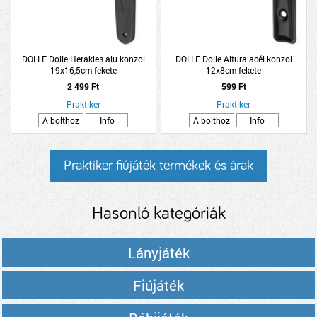
DOLLE Dolle Herakles alu konzol
DOLLE Dolle Altura acél konzol
19x16,5cm fekete
12x8cm fekete
2 499 Ft
599 Ft
Praktiker
Praktiker
A bolthoz
Info
A bolthoz
Info
Praktiker fiújáték termékek és árak
Hasonló kategóriák
Lányjáték
Fiújáték