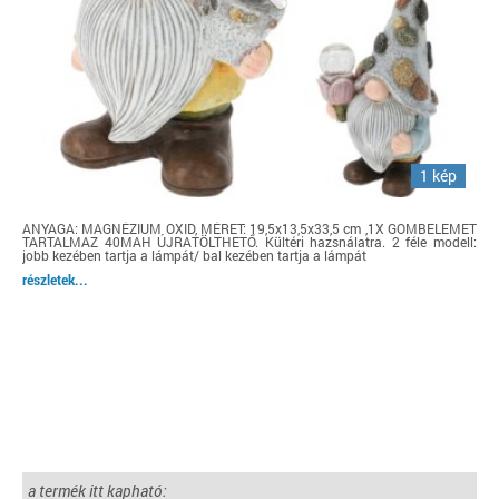
1 kép
ANYAGA: MAGNÉZIUM OXID, MÉRET: 19,5x13,5x33,5 cm ,1X GOMBELEMET
TARTALMAZ 40MAH ÚJRATÖLTHETŐ. Kültéri hazsnálatra. 2 féle modell:
jobb kezében tartja a lámpát/ bal kezében tartja a lámpát
részletek...
a termék itt kapható: