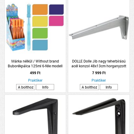
Márka nélkül / Without brand
DOLLE Dolle Jib nagy teherbírású
Buborékpálca 125ml 6-féle modell
acél konzol 48x13cm horganyzott
499 Ft
7 999 Ft
Praktiker
Praktiker
A bolthoz
Info
A bolthoz
Info