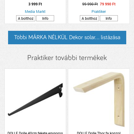
3 999 Ft
99 990 Ft
79 990 Ft
Media Markt
Praktiker
A bolthoz
Info
A bolthoz
Info
Többi MÁRKA NÉLKÜL Dekor solar... listázása
Praktiker további termékek
DOLLE Dolle 40cm fekete egysoros
DOLLE Dolle Thor fa konzol