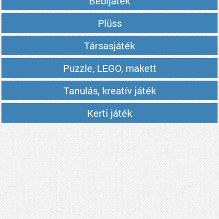
Bébijáték
Plüss
Társasjáték
Puzzle, LEGO, makett
Tanulás, kreatív játék
Kerti játék