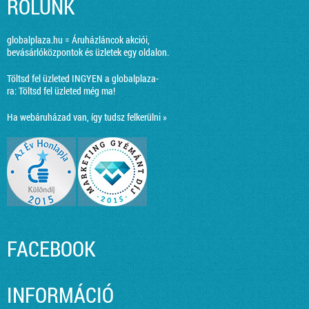
RÓLUNK
globalplaza.hu = Áruházláncok akciói,
bevásárlóközpontok és üzletek egy oldalon.
Töltsd fel üzleted INGYEN a globalplaza-
ra:
Töltsd fel üzleted még ma!
Ha webáruházad van, így tudsz felkerülni »
FACEBOOK
INFORMÁCIÓ