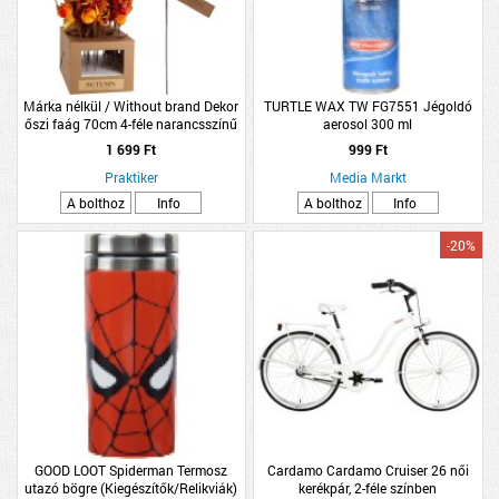
Márka nélkül / Without brand Dekor
TURTLE WAX TW FG7551 Jégoldó
őszi faág 70cm 4-féle narancsszínű
aerosol 300 ml
1 699 Ft
999 Ft
Praktiker
Media Markt
A bolthoz
Info
A bolthoz
Info
-20%
GOOD LOOT Spiderman Termosz
Cardamo Cardamo Cruiser 26 női
utazó bögre (Kiegészítők/Relikviák)
kerékpár, 2-féle színben