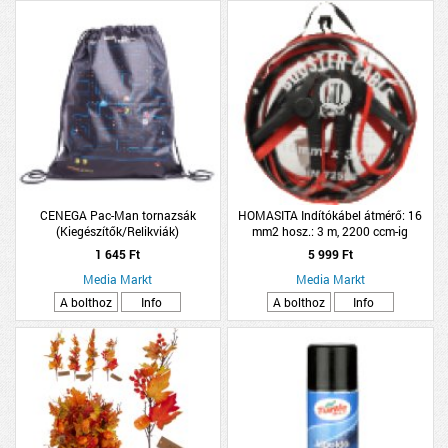
CENEGA Pac-Man tornazsák
HOMASITA Indítókábel átmérő: 16
(Kiegészítők/Relikviák)
mm2 hosz.: 3 m, 2200 ccm-ig
DIN72553 GS/TÜV
1 645 Ft
5 999 Ft
Media Markt
Media Markt
A bolthoz
Info
A bolthoz
Info