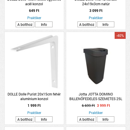
acél konzol
24x19x3cm natúr
649 Ft
3 099 Ft
Praktiker
Praktiker
A bolthoz
Info
A bolthoz
Info
-40%
DOLLE Dolle Purist 20x15cm fehér
Jotta JOTTA DOMINO
alumínium konzol
BILLENŐFEDELES SZEMETES 25L
GRAFIT
1 999 Ft
6 699 Ft
3 999 Ft
Praktiker
Praktiker
A bolthoz
Info
A bolthoz
Info