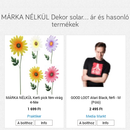
MÁRKA NÉLKÜL Dekor solar... ár és hasonló
termékek
MÁRKA NÉLKÜL Kerti pick fém virág
GOOD LOOT Atari Black, férfi - M
4-féle
(Póló)
1 699 Ft
2 495 Ft
Praktiker
Media Markt
A bolthoz
Info
A bolthoz
Info