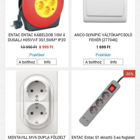
ENTAC ENTAC KÁBELDOB 10M 4
ANCO OLYMPIC VÁLTÓKAPCSOLÓ
DUGALJ H05VV-F 3G1,5MM² IP20
FEHÉR (277046)
10 990 Ft
8 999 Ft
1 699 Ft
Praktiker
Praktiker
A bolthoz
Info
A bolthoz
Info
-30%
MENTAVILL MV6 DUPLA FÖLDELT
ENTAC Entac S1 elosztó 3-as foglalat