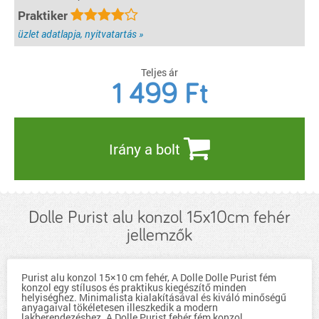
Praktiker
üzlet adatlapja, nyitvatartás »
Teljes ár
1 499
Ft
Irány a bolt
Dolle Purist alu konzol 15x10cm fehér
jellemzők
Purist alu konzol 15×10 cm fehér, A Dolle Dolle Purist fém
konzol egy stílusos és praktikus kiegészítő minden
helyiséghez. Minimalista kialakításával és kiváló minőségű
anyagaival tökéletesen illeszkedik a modern
lakberendezéshez. A Dolle Purist fehér fém konzol