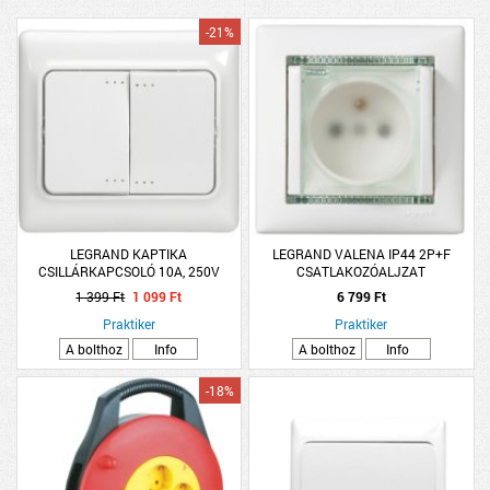
-21%
LEGRAND KAPTIKA
LEGRAND VALENA IP44 2P+F
CSILLÁRKAPCSOLÓ 10A, 250V
CSATLAKOZÓALJZAT
CSAPÓFEDÉLLEL FEHÉR
1 399 Ft
1 099 Ft
6 799 Ft
Praktiker
Praktiker
A bolthoz
Info
A bolthoz
Info
-18%