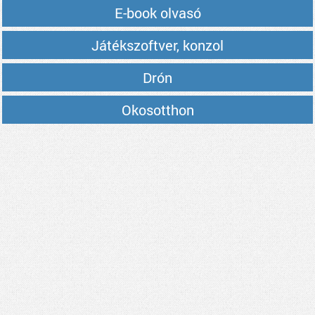
E-book olvasó
Játékszoftver, konzol
Drón
Okosotthon