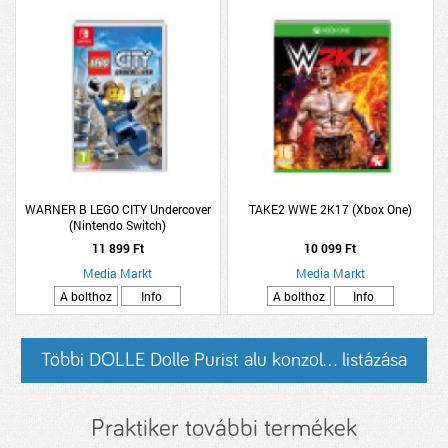
WARNER B LEGO CITY Undercover
TAKE2 WWE 2K17 (Xbox One)
(Nintendo Switch)
11 899 Ft
10 099 Ft
Media Markt
Media Markt
A bolthoz
Info
A bolthoz
Info
Többi DOLLE Dolle Purist alu konzol... listázása
Praktiker további termékek