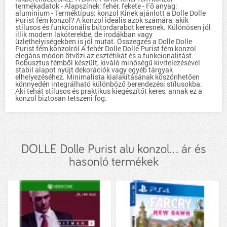
termékadatok - Alapszínek: fehér, fekete - Fő anyag:
alumínium - Terméktípus: konzol Kinek ajánlott a Dolle Dolle
Purist fém konzol? A konzol ideális azok számára, akik
stílusos és funkcionális bútordarabot keresnek. Különösen jól
illik modern lakóterekbe, de irodákban vagy
üzlethelyiségekben is jól mutat. Összegzés a Dolle Dolle
Purist fém konzolról A fehér Dolle Dolle Purist fém konzol
elegáns módon ötvözi az esztétikát és a funkcionalitást.
Robusztus fémből készült, kiváló minőségű kivitelezésével
stabil alapot nyújt dekorációk vagy egyéb tárgyak
elhelyezéséhez. Minimalista kialakításának köszönhetően
könnyedén integrálható különböző berendezési stílusokba.
Aki tehát stílusos és praktikus kiegészítőt keres, annak ez a
konzol biztosan tetszeni fog.
DOLLE Dolle Purist alu konzol... ár és
hasonló termékek