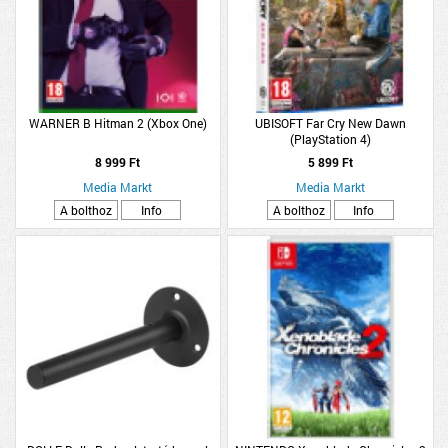
WARNER B Hitman 2 (Xbox One)
UBISOFT Far Cry New Dawn
(PlayStation 4)
8 999 Ft
5 899 Ft
Media Markt
Media Markt
A bolthoz
Info
A bolthoz
Info