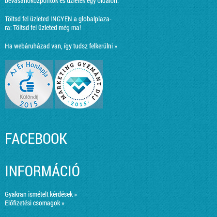
bevásárlóközpontok és üzletek egy oldalon.
Töltsd fel üzleted INGYEN a globalplaza-
ra:
Töltsd fel üzleted még ma!
Ha webáruházad van, így tudsz felkerülni »
FACEBOOK
INFORMÁCIÓ
Gyakran ismételt kérdések »
Előfizetési csomagok »