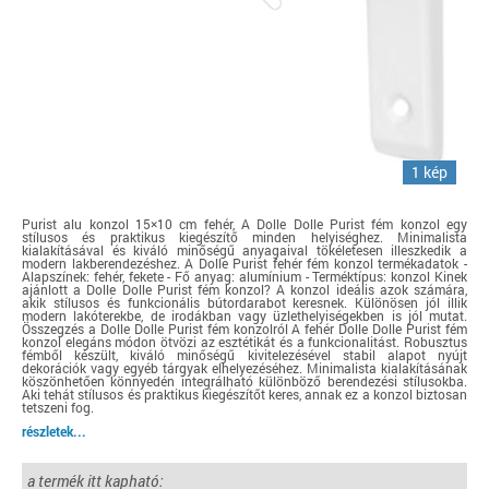
1 kép
Purist alu konzol 15×10 cm fehér, A Dolle Dolle Purist fém konzol egy
stílusos és praktikus kiegészítő minden helyiséghez. Minimalista
kialakításával és kiváló minőségű anyagaival tökéletesen illeszkedik a
modern lakberendezéshez. A Dolle Purist fehér fém konzol termékadatok -
Alapszínek: fehér, fekete - Fő anyag: alumínium - Terméktípus: konzol Kinek
ajánlott a Dolle Dolle Purist fém konzol? A konzol ideális azok számára,
akik stílusos és funkcionális bútordarabot keresnek. Különösen jól illik
modern lakóterekbe, de irodákban vagy üzlethelyiségekben is jól mutat.
Összegzés a Dolle Dolle Purist fém konzolról A fehér Dolle Dolle Purist fém
konzol elegáns módon ötvözi az esztétikát és a funkcionalitást. Robusztus
fémből készült, kiváló minőségű kivitelezésével stabil alapot nyújt
dekorációk vagy egyéb tárgyak elhelyezéséhez. Minimalista kialakításának
köszönhetően könnyedén integrálható különböző berendezési stílusokba.
Aki tehát stílusos és praktikus kiegészítőt keres, annak ez a konzol biztosan
tetszeni fog.
részletek...
a termék itt kapható: