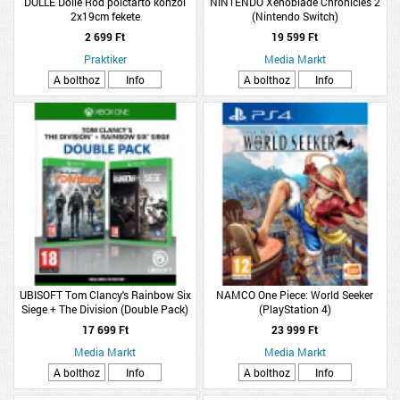
DOLLE Dolle Rod polctartó konzol
NINTENDO Xenoblade Chronicles 2
2x19cm fekete
(Nintendo Switch)
2 699 Ft
19 599 Ft
Praktiker
Media Markt
A bolthoz
Info
A bolthoz
Info
UBISOFT Tom Clancy's Rainbow Six
NAMCO One Piece: World Seeker
Siege + The Division (Double Pack)
(PlayStation 4)
(Xbox One)
17 699 Ft
23 999 Ft
Media Markt
Media Markt
A bolthoz
Info
A bolthoz
Info