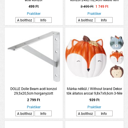
499 Ft
3 499 Ft
1 749 Ft
Praktiker
Praktiker
A bolthoz
Info
A bolthoz
Info
DOLLE Dolle Beam acél konzol
Márka nélkül / Without brand Dekor
29,5x20,5cm horganyzott
tök állatos arccal 9,8x7x9,6cm 3-féle
modell
2 799 Ft
939 Ft
Praktiker
Praktiker
A bolthoz
Info
A bolthoz
Info