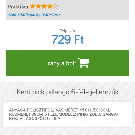
Praktiker
üzlet adatlapja, nyitvatartás »
Teljes ár
729
Ft
Irány a bolt
Kerti pick pillangó 6-féle jellemzők
ANYAGA:POLISZTIROL/ VAS,MÉRET: 45X11,5X10CM,
RÚDMÉRET 39CM, 6 FÉLE MODELL: PINK/ ZÖLD/ SÁRGA/
KÉK/ VILÁGOSZÖLD / LILA