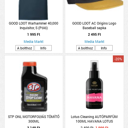
GOOD LOOT Warhammer 40,000
GOOD LOOT AC Origins Logo
Inquisitor, S (Póló)
Baseball sapka
(Kiegészítők/Relikviák)
1 995 Ft
2 495 Ft
Media Markt
Media Markt
A bolthoz
Info
A bolthoz
Info
-20%
STP ONL MOTORFOLYÁS TÖMÍTŐ
Lotus Cleaning AUTÓPARFÜM
300ML
100ML HAVANA LOTUS
3 149 Ft
2 499 Ft
1 999 Ft