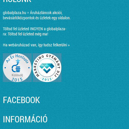
globalplaza.hu = Áruházláncok akciói,
bevásárlóközpontok és üzletek egy oldalon.
Töltsd fel üzleted INGYEN a globalplaza-
ra:
Töltsd fel üzleted még ma!
Ha webáruházad van, így tudsz felkerülni »
FACEBOOK
INFORMÁCIÓ