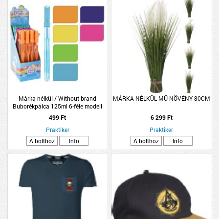
Márka nélkül / Without brand
MÁRKA NÉLKÜL MŰ NÖVÉNY 80CM
Buborékpálca 125ml 6-féle modell
499 Ft
6 299 Ft
Praktiker
Praktiker
A bolthoz
Info
A bolthoz
Info