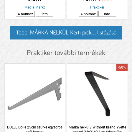
Media Markt
Praktiker
A bolthoz
Info
A bolthoz
Info
Többi MÁRKA NÉLKÜL Kerti pick... listázása
Praktiker további termékek
-50%
DOLLE Dolle 25cm szürke egysoros
Márka nélkül / Without brand Yvette
acél konzol
konzol 24x21x2,4cm fekete fém