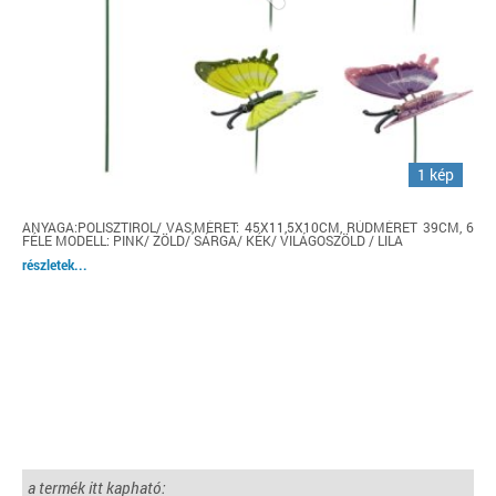
1 kép
ANYAGA:POLISZTIROL/ VAS,MÉRET: 45X11,5X10CM, RÚDMÉRET 39CM, 6
FÉLE MODELL: PINK/ ZÖLD/ SÁRGA/ KÉK/ VILÁGOSZÖLD / LILA
részletek...
a termék itt kapható: