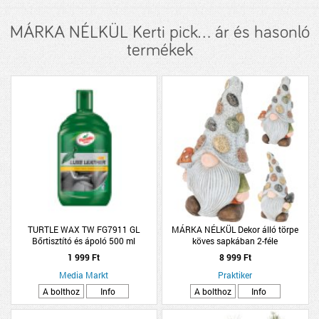
MÁRKA NÉLKÜL Kerti pick... ár és hasonló
termékek
TURTLE WAX TW FG7911 GL
MÁRKA NÉLKÜL Dekor álló törpe
Bőrtisztító és ápoló 500 ml
köves sapkában 2-féle
1 999 Ft
8 999 Ft
Media Markt
Praktiker
A bolthoz
Info
A bolthoz
Info