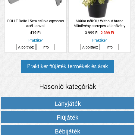
DOLLE Dolle 15cm szürke egysoros
Márka nélkül / Without brand
acél konzol
Műnövény cserepes zöldnövény
24x12x12cm 4-féle
419 Ft
3 999 Ft
2 399 Ft
Praktiker
Praktiker
A bolthoz
Info
A bolthoz
Info
Praktiker fiújáték termékek és árak
Hasonló kategóriák
Lányjáték
Fiújáték
Bébijáték