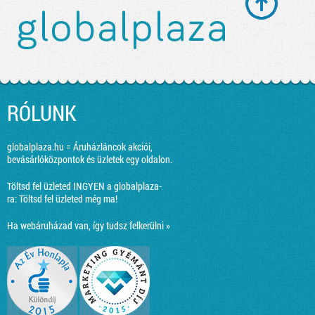
RÓLUNK
globalplaza.hu = Áruházláncok akciói,
bevásárlóközpontok és üzletek egy oldalon.
Töltsd fel üzleted INGYEN a globalplaza-
ra:
Töltsd fel üzleted még ma!
Ha webáruházad van, így tudsz felkerülni »