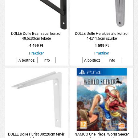
DOLLE Dolle Beam acél konzol
DOLLE Dolle Herakles alu konzol
49,5x33cm fekete
14x11,5cm szürke
4 499 Ft
1 599 Ft
Praktiker
Praktiker
A bolthoz
Info
A bolthoz
Info
DOLLE Dolle Purist 30x20cm fehér
NAMCO One Piece: World Seeker