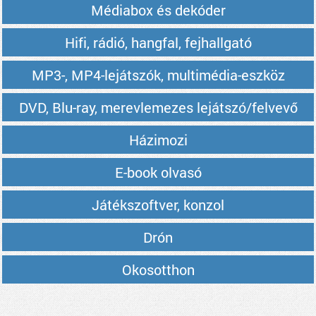
Médiabox és dekóder
Hifi, rádió, hangfal, fejhallgató
MP3-, MP4-lejátszók, multimédia-eszköz
DVD, Blu-ray, merevlemezes lejátszó/felvevő
Házimozi
E-book olvasó
Játékszoftver, konzol
Drón
Okosotthon