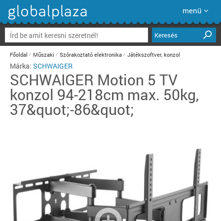
menü
Keresés
Főoldal
Műszaki
Szórakoztató elektronika
Játékszoftver, konzol
Márka:
SCHWAIGER
SCHWAIGER
Motion 5 TV
konzol 94-218cm max. 50kg,
37&quot;-86&quot;