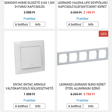
SOMOGYI HOME ELOSZTÓ 3-AS 1,5M
LEGRAND VALENA LIFE EGYPÓLUSÚ
3×1MM2 KAPCSOLÓS
KAPCSOLÓ ELEFÁNTCSONT KERET
NÉLKÜL
3 099 Ft
3 299 Ft
2 199 Ft
Praktiker
Praktiker
A bolthoz
Info
A bolthoz
Info
-30%
ENTAC ENTAC ARNOLD
LEGRAND LEGRAND SUNO KERET
VÁLTÓKAPCSOLÓ SÜLLYESZTHETŐ
ÖTÖS, ALUMÍNIUM SZÍNŰ
10A IP20 FEHÉR
1 099 Ft
8 299 Ft
5 799 Ft
Praktiker
Praktiker
A bolthoz
Info
A bolthoz
Info