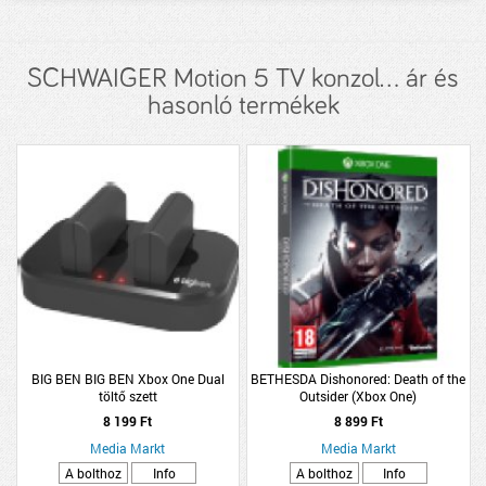
SCHWAIGER Motion 5 TV konzol... ár és
hasonló termékek
BIG BEN BIG BEN Xbox One Dual
BETHESDA Dishonored: Death of the
töltő szett
Outsider (Xbox One)
8 199 Ft
8 899 Ft
Media Markt
Media Markt
A bolthoz
Info
A bolthoz
Info