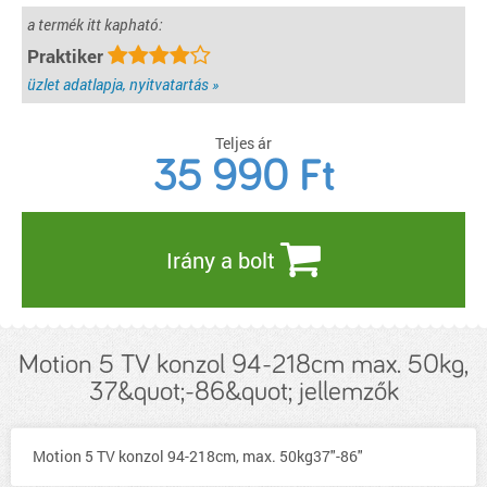
a termék itt kapható:
Praktiker
üzlet adatlapja, nyitvatartás »
Teljes ár
35 990
Ft
Irány a bolt
Motion 5 TV konzol 94-218cm max. 50kg,
37&quot;-86&quot; jellemzők
Motion 5 TV konzol 94-218cm, max. 50kg37"-86"