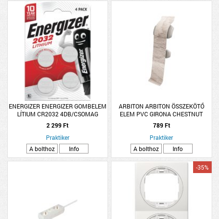
ENERGIZER ENERGIZER GOMBELEM
ARBITON ARBITON ÖSSZEKÖTŐ
LÍTIUM CR2032 4DB/CSOMAG
ELEM PVC GIRONA CHESTNUT
LM55-107 2 DARAB/CSOMAG
2 299 Ft
789 Ft
Praktiker
Praktiker
A bolthoz
Info
A bolthoz
Info
-35%