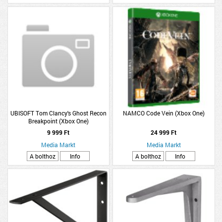
UBISOFT Tom Clancy's Ghost Recon
NAMCO Code Vein (Xbox One)
Breakpoint (Xbox One)
9 999 Ft
24 999 Ft
Media Markt
Media Markt
A bolthoz
Info
A bolthoz
Info