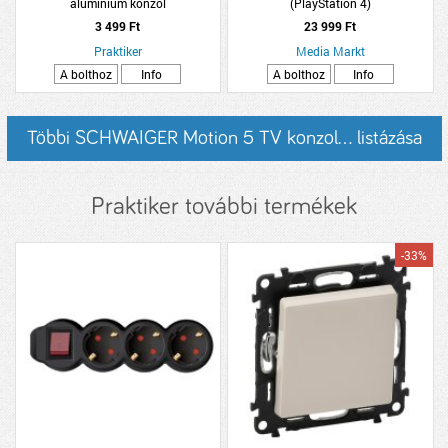
alumínium konzol
(PlayStation 4)
3 499 Ft
23 999 Ft
Praktiker
Media Markt
A bolthoz
Info
A bolthoz
Info
Többi SCHWAIGER Motion 5 TV konzol... listázása
Praktiker további termékek
-33%