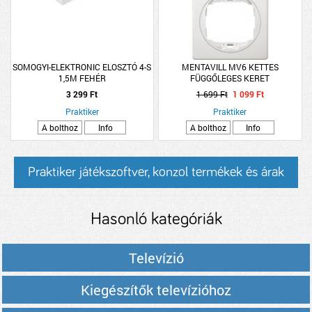
SOMOGYI-ELEKTRONIC ELOSZTÓ 4-S
MENTAVILL MV6 KETTES
1,5M FEHÉR
FÜGGŐLEGES KERET
3 299 Ft
1 699 Ft
1 099 Ft
Praktiker
Praktiker
A bolthoz
Info
A bolthoz
Info
Praktiker játékszoftver, konzol termékek és árak
Hasonló kategóriák
Televízió
Kiegészítők televízióhoz