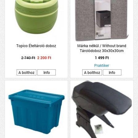
Topico Ételtároló doboz
Márka nélkül / Without brand
Tárolódoboz 30x30x30cm
világosszürke poliészter
2 740 Ft
2 200 Ft
1 499 Ft
Praktiker
A bolthoz
Info
A bolthoz
Info