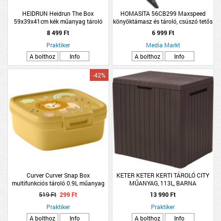
HEIDRUN Heidrun The Box
HOMASITA 56CB299 Maxspeed
59x39x41cm kék műanyag tároló
könyöktámasz és tároló, csúszó tetős
doboz tetővel 65L
8 499 Ft
6 999 Ft
Praktiker
Media Markt
A bolthoz
Info
A bolthoz
Info
-42%
Curver Curver Snap Box
KETER KETER KERTI TÁROLÓ CITY
multifunkciós tároló 0.9L műanyag
MŰANYAG, 113L, BARNA
sárga
519 Ft
299 Ft
13 990 Ft
Praktiker
Praktiker
A bolthoz
Info
A bolthoz
Info