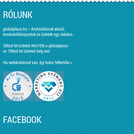
RÓLUNK
globalplaza.hu = Áruházláncok akciói,
bevásárlóközpontok és üzletek egy oldalon.
Töltsd fel üzleted INGYEN a globalplaza-
ra:
Töltsd fel üzleted még ma!
Ha webáruházad van, így tudsz felkerülni »
FACEBOOK