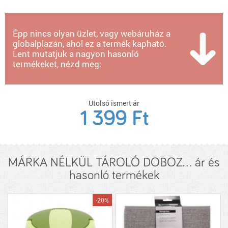
Épp nincs olyan üzlet, vagy webáruház a
globalplazán, ahol ez a termék kapható.
Lent mutatjuk a nagyon hasonló
termékeket, nézd meg:
Utolsó ismert ár
1 399 Ft
MÁRKA NÉLKÜL TÁROLÓ DOBOZ... ár és
hasonló termékek
-20%