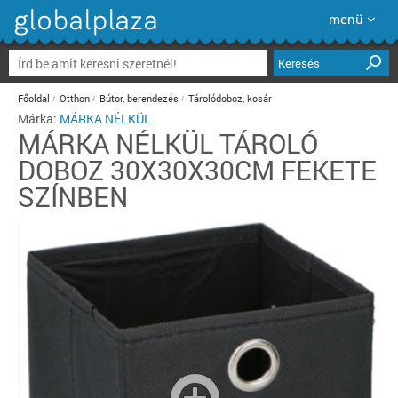
menü
Keresés
Főoldal
Otthon
Bútor, berendezés
Tárolódoboz, kosár
Márka:
MÁRKA NÉLKÜL
MÁRKA NÉLKÜL
TÁROLÓ
DOBOZ 30X30X30CM FEKETE
SZÍNBEN