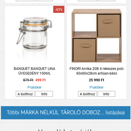
-43%
BANQUET BANQUET LINA
FINORI Arvika 20B 4 rekeszes polc
ÜVEGEDÉNY 100ML
60x60x28cm artisan-bézs
879 Ft
499 Ft
25 990 Ft
Praktiker
Praktiker
A bolthoz
Info
A bolthoz
Info
Többi MÁRKA NÉLKÜL TÁROLÓ DOBOZ... listázása