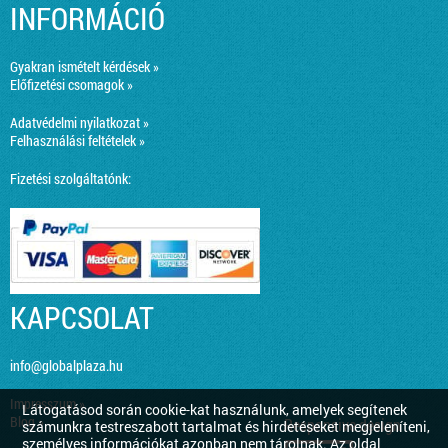
INFORMÁCIÓ
Gyakran ismételt kérdések »
Előfizetési csomagok »
Adatvédelmi nyilatkozat »
Felhasználási feltételek »
Fizetési szolgáltatónk:
KAPCSOLAT
info@globalplaza.hu
Impresszum »
Látogatásod során cookie-kat használunk, amelyek segítenek
Blog »
Responsive design
számunkra testreszabott tartalmat és hirdetéseket megjeleníteni,
személyes információkat azonban nem tárolnak. Az oldal